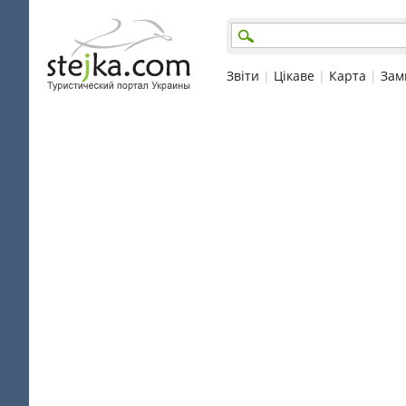
Звіти
|
Цікаве
|
Карта
|
Зам