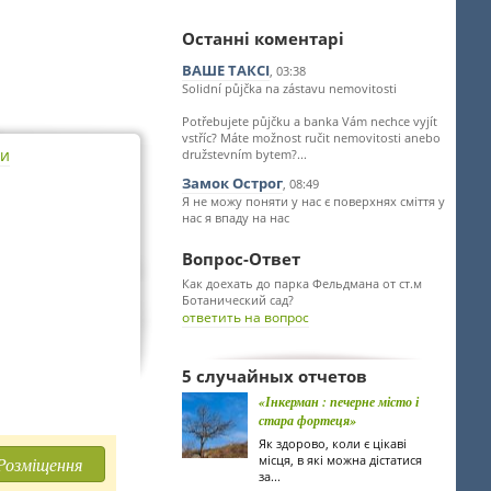
Останні коментарі
ВАШЕ ТАКСІ
, 03:38
Solidní půjčka na zástavu nemovitosti
Potřebujete půjčku a banka Vám nechce vyjít
vstříc? Máte možnost ručit nemovitosti anebo
ти
družstevním bytem?...
Замок Острог
, 08:49
Я не можу поняти у нас є поверхнях сміття у
нас я впаду на нас
Вопрос-Ответ
Как доехать до парка Фельдмана от ст.м
Ботанический сад?
ответить на вопрос
5 случайных отчетов
«Інкерман : печерне місто і
стара фортеця»
Як здорово, коли є цікаві
місця, в які можна дістатися
Розміщення
за...