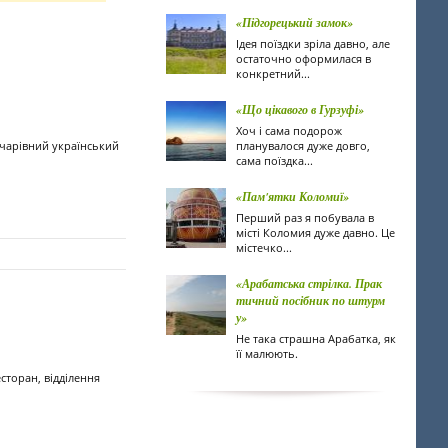
«Підгорецький замок»
Ідея поїздки зріла давно, але
остаточно оформилася в
конкретний...
«Що цікавого в Гурзуфі»
Хоч і сама подорож
 чарівний український
планувалося дуже довго,
сама поїздка...
«Пам'ятки Коломиї»
Перший раз я побувала в
місті Коломия дуже давно. Це
містечко...
«Арабатська стрілка. Прак
тичний посібник по штурм
у»
Не така страшна Арабатка, як
її малюють.
сторан, відділення