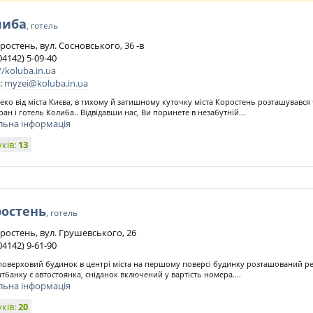
либа
, готель
ростень, вул. Сосновського, 36 -в
04142) 5-09-40
//koluba.in.ua
:
myzei@koluba.in.ua
еко від міста Києва, в тихому й затишному куточку міста Коростень розташувався
ран і готель Колиба.. Відвідавши нас, Ви поринете в незабутній...
льна інформація
уків:
13
ростень
, готель
оростень, вул. Грушевського, 26
04142) 9-61-90
поверховий будинок в центрі міста на першому поверсі будинку розташований ре
тбанку є автостоянка, сніданок включений у вартість номера....
льна інформація
уків:
20