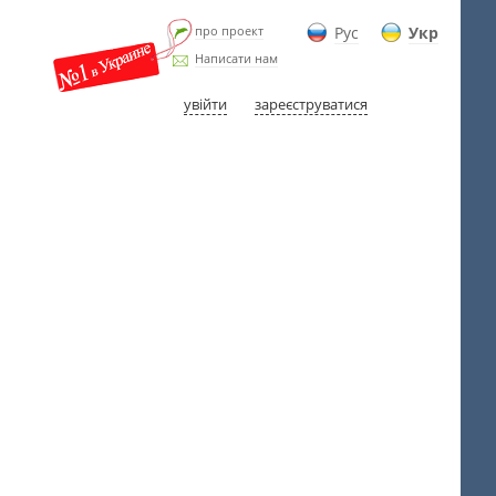
про проект
Рус
Укр
Написати нам
увійти
зареєструватися