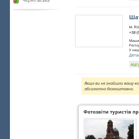
Чернігівська
Ша
м. Ко
+38 (
Машин
Ресто
У наш
Дета
відг
Якщо ви не знайшли вашу ко
абсолютно безкоштовно.
Фотозвіти туристів про