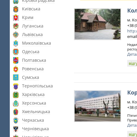
Кіровоградська
Київська
Ко
Крим
м. Ко
+38 (
Луганська
http:
Львівська
email
Миколаївська
Недал
ресто
Одеська
Дета
Полтавська
відг
Ровенська
Сумська
Тернопільська
Ко
Харківська
м. К
Херсонська
+38 (
Хмельницька
П'яти
Черкаська
Прива
Дета
Чернівецька
відг