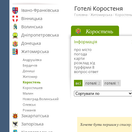
Готелі Коростеня
Івано-Франківська
Головна
/
Житомирська
/
Коростен
Вінницька
Волинська
Коростень
Дніпропетровська
Інформація
Донецька
про місто
Житомирська
погода
карти
Андрушівка
розклад з/д
Бердичів
турфірми 8
Дениші
вопрос-ответ
Житомир
Коростень
всі
готелі
: 2
готелі
: 1
Коростишев
Малин
Новоград-Волинський
Олевськ
Романів
Закарпатська
Запорізька
Хочете бути першим у списку г