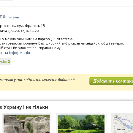
то
, готель
ростень, вул. Франка, 18
04142) 9-29-32, 9-32-29
у можна залишити на парковці біля готелю.
ран готелю запропонує Вам широкий вибір страв на сніданок, обід і вечерю.
ій сауні Ви зможете по- справжньому...
льна інформація
уків:
2
мпанію у нас сайті, то можете додати її
 Україну і не тільки