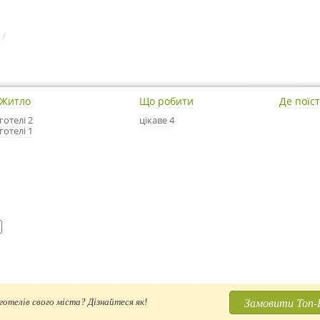
ь
/
Житло
Що робити
Де поїс
готелі 2
цікаве 4
готелі 1
Замовити Топ-
отелів свого міста? Дізнайтеся як!