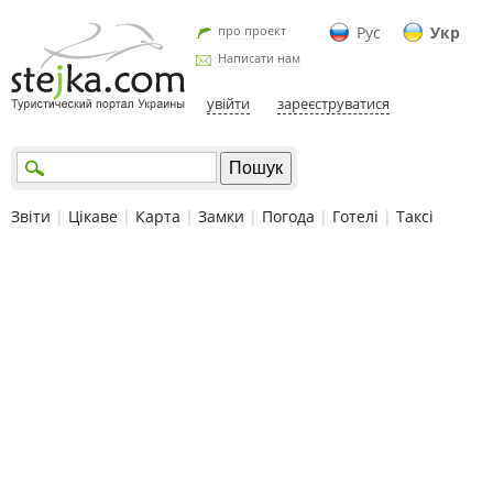
про проект
Рус
Укр
Написати нам
увійти
зареєструватися
Звіти
|
Цікаве
|
Карта
|
Замки
|
Погода
|
Готелі
|
Таксі