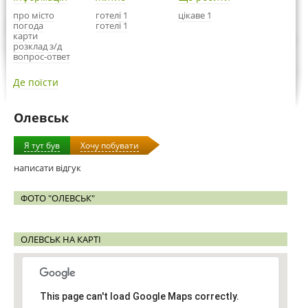
про місто
готелі 1
цікаве 1
погода
готелі 1
карти
розклад з/д
вопрос-ответ
Де поїсти
Олевськ
Я тут був
Хочу побувати
написати відгук
ФОТО "ОЛЕВСЬК"
ОЛЕВСЬК НА КАРТІ
This page can't load Google Maps correctly.