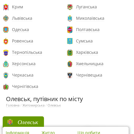
Крим
Луганська
Львівська
Миколаївська
Одеська
Полтавська
Ровенська
Сумська
Тернопільська
Харківська
Херсонська
Хмельницька
Черкаська
Чернівецька
Чернігівська
Олевськ, путівник по місту
Головна
/
Житомирська
/
Олевськ
Олевськ
Інформація
Житло
Що робити