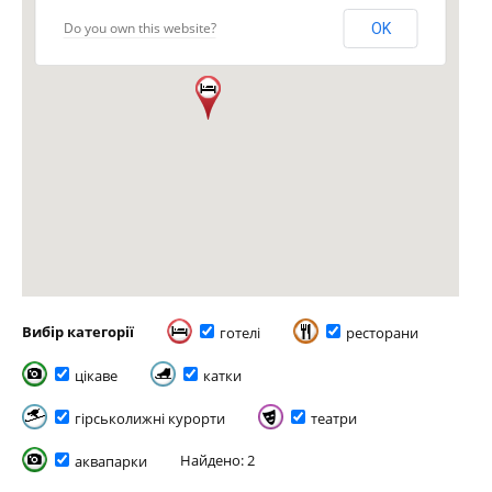
Do you own this website?
OK
Вибір категорії
готелі
ресторани
цікаве
катки
гірськолижні курорти
театри
Найдено: 2
аквапарки