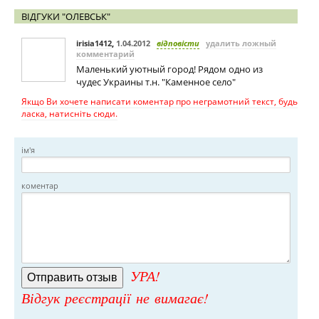
ВІДГУКИ "ОЛЕВСЬК"
irisia1412
,
1.04.2012
відповісти
удалить ложный
комментарий
Маленький уютный город! Рядом одно из
чудес Украины т.н. "Каменное село"
Якщо Ви хочете написати коментар про неграмотний текст, будь
ласка, натисніть сюди.
ім'я
коментар
УРА!
Відгук реєстрації не вимагає!