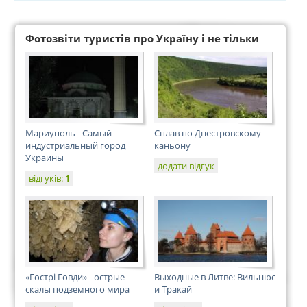
Фотозвіти туристів про Україну і не тільки
Мариуполь - Самый
Сплав по Днестровскому
индустриальный город
каньону
Украины
додати відгук
відгуків:
1
«Гострі Говди» - острые
Выходные в Литве: Вильнюс
скалы подземного мира
и Тракай