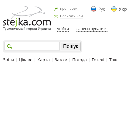
про проект
Рус
Укр
Написати нам
увійти
зареєструватися
Звіти
|
Цікаве
|
Карта
|
Замки
|
Погода
|
Готелі
|
Таксі