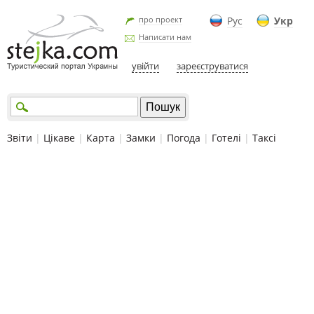
про проект
Рус
Укр
Написати нам
увійти
зареєструватися
Звіти
|
Цікаве
|
Карта
|
Замки
|
Погода
|
Готелі
|
Таксі