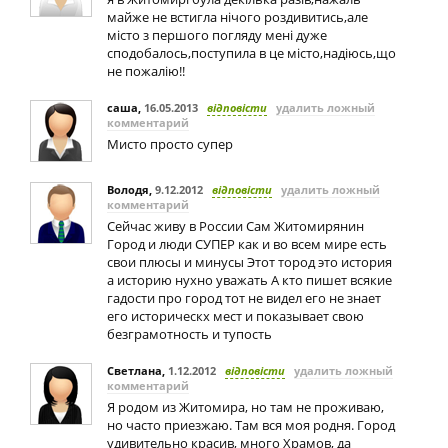
майже не встигла нічого роздивитись,але
місто з першого погляду мені дуже
сподобалось,поступила в це місто,надіюсь,що
не пожалію!!
саша
,
16.05.2013
відповісти
удалить ложный
комментарий
Мисто просто супер
Володя
,
9.12.2012
відповісти
удалить ложный
комментарий
Сейчас живу в России Сам Житомирянин
Город и люди СУПЕР как и во всем мире есть
свои плюсы и минусы Этот тород это история
а историю нухно уважать А кто пишет всякие
гадости про город тот не видел его не знает
его историческх мест и показывает свою
безграмотность и тупость
Светлана
,
1.12.2012
відповісти
удалить ложный
комментарий
Я родом из Житомира, но там не проживаю,
но часто приезжаю. Там вся моя родня. Город
удивительно красив, много Храмов, да