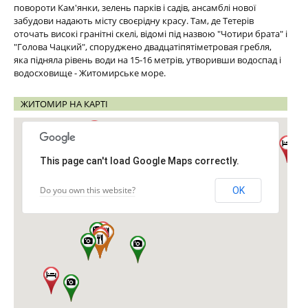
повороти Кам'янки, зелень парків і садів, ансамблі нової
забудови надають місту своєрідну красу. Там, де Тетерів
оточать високі гранітні скелі, відомі під назвою "Чотири брата" і
"Голова Чацкий", споруджено двадцатіпятіметровая гребля,
яка підняла рівень води на 15-16 метрів, утворивши водоспад і
водосховище - Житомирське море.
ЖИТОМИР НА КАРТІ
This page can't load Google Maps correctly.
Do you own this website?
OK