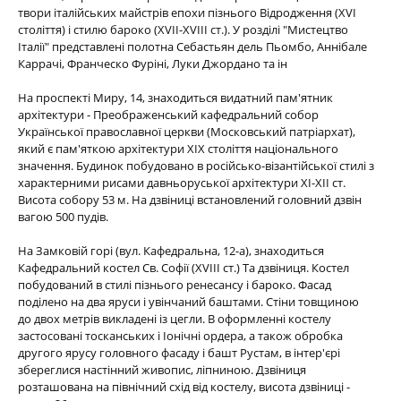
твори італійських майстрів епохи пізнього Відродження (XVI
століття) і стилю бароко (XVII-ХVIII ст.). У розділі "Мистецтво
Італії" представлені полотна Себастьян дель Пьомбо, Аннібале
Каррачі, Франческо Фуріні, Луки Джордано та ін
На проспекті Миру, 14, знаходиться видатний пам'ятник
архітектури - Преображенський кафедральний собор
Української православної церкви (Московський патріархат),
який є пам'яткою архітектури XIX століття національного
значення. Будинок побудовано в російсько-візантійської стилі з
характерними рисами давньоруської архітектури XI-ХII ст.
Висота собору 53 м. На дзвіниці встановлений головний дзвін
вагою 500 пудів.
На Замковій горі (вул. Кафедральна, 12-а), знаходиться
Кафедральний костел Св. Софії (XVIII ст.) Та дзвіниця. Костел
побудований в стилі пізнього ренесансу і бароко. Фасад
поділено на два яруси і увінчаний баштами. Стіни товщиною
до двох метрів викладені із цегли. В оформленні костелу
застосовані тосканських і Іонічні ордера, а також обробка
другого ярусу головного фасаду і башт Рустам, в інтер'єрі
збереглися настінний живопис, ліпниною. Дзвіниця
розташована на північний схід від костелу, висота дзвіниці -