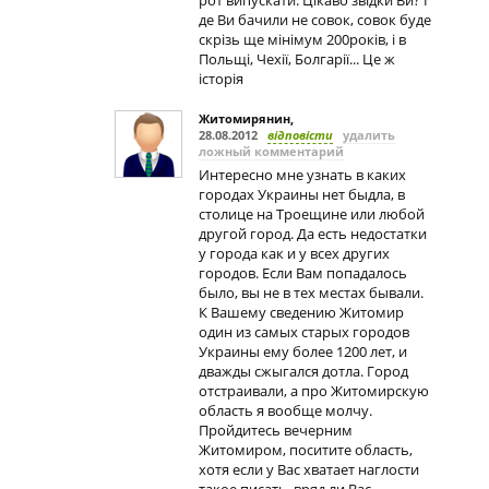
рот випускати. Цікаво звідки Ви? І
де Ви бачили не совок, совок буде
скрізь ще мінімум 200років, і в
Польщі, Чехії, Болгарії... Це ж
історія
Житомирянин
,
28.08.2012
відповісти
удалить
ложный комментарий
Интересно мне узнать в каких
городах Украины нет быдла, в
столице на Троещине или любой
другой город. Да есть недостатки
у города как и у всех других
городов. Если Вам попадалось
было, вы не в тех местах бывали.
К Вашему сведению Житомир
один из самых старых городов
Украины ему более 1200 лет, и
дважды сжыгался дотла. Город
отстраивали, а про Житомирскую
область я вообще молчу.
Пройдитесь вечерним
Житомиром, поситите область,
хотя если у Вас хватает наглости