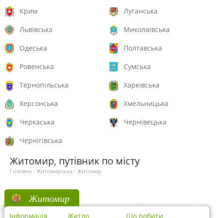
Крим
Луганська
Львівська
Миколаївська
Одеська
Полтавська
Ровенська
Сумська
Тернопільська
Харківська
Херсонська
Хмельницька
Черкаська
Чернівецька
Чернігівська
Житомир, путівник по місту
Головна
/
Житомирська
/
Житомир
Житомир
Інформація
Житло
Що робити