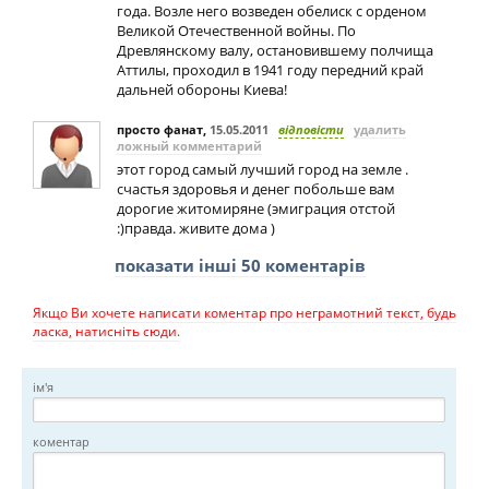
года. Возле него возведен обелиск с орденом
Великой Отечественной войны. По
Древлянскому валу, остановившему полчища
Аттилы, проходил в 1941 году передний край
дальней обороны Киева!
просто фанат
,
15.05.2011
відповісти
удалить
ложный комментарий
этот город самый лучший город на земле .
счастья здоровья и денег побольше вам
дорогие житомиряне (эмиграция отстой
:)правда. живите дома )
показати інші 50 коментарів
Якщо Ви хочете написати коментар про неграмотний текст, будь
ласка, натисніть сюди.
ім'я
коментар