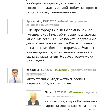
вообще есть куда сходить и на что
посмотреть. Житомир мой любимый город, и
люди там живут замечательные.
Ярослаvko
,
13.09.2012
відповісти
удалить
ложный комментарий
В центре города не был, но помню ночное
путешествие с Киева в Житомир на дискотеку.
Мне было лет 17. Решил поехать с другом и с
девчонками познакомится. Как вспоминаю
так и хотеться больше экстрима. Сейчас так
уже не сделаешь, хотя бывают срываюсь и
еду куда глаза глядят. Не забыл разум моих
маршрутов.
Кароліна
,
8.07.2012
відповісти
удалить ложный
комментарий
Місто страшне...люди жахливі і ззовні і
зсередини...бидло...фу....совок
Гість
,
17.07.2012
відповісти
удалить
ложный комментарий
Кароліночка, якщо в Вас їм♥я таке
гарне, чи можна такі слова через