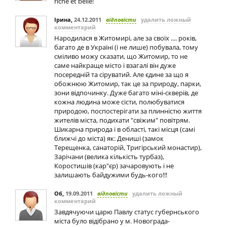
riche et belle!
Ірина
,
24.12.2011
відповісти
удалить ложный
комментарий
Народилася в Житомирі, але за своїх .... років,
багато де в Україні (і не лише) побувала, тому
сміливо можу сказати, що Житомир, то не
саме найкраще місто і взагалі він дуже
посередній та сіруватий. Але єдине за що я
обожнюю Житомир, так це за природу, парки,
зони відпочинку. Дуже багато міні-скверів, де
кожна людина може сісти, полюбуватися
природою, поспостерігати за плинністю життя
жителів міста, подихати "свіжим" повітрям.
Шикарна природа і в області, такі місця (самі
ближчі до міста) як: Дениші (замок
Терещенка, санаторій, Тригірський монастир),
Зарічани (велика кількість турбаз),
Коростишів (кар"єр) зачаровують і не
залишають байдужими будь-кого!!!
Об
,
19.09.2011
відповісти
удалить ложный
комментарий
Завдячуючи царю Павлу статус губернського
міста було відібрано у м. Новограда-