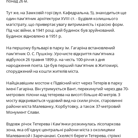
понад 26 м.
Тут же, на Замковій горі (вул. Кафедральна, 5), знаходиться ще
один пам'ятник архітектури XVIII ст. - Будівля колишнього
магістрату, що привертає увагу витриманість і красою форм.
Під час війни, в 1941 році, цей будинок був зруйнований.
Будинок відновлено в 1951 р.
На першому бульварі в парку ім. Гагаріна встановлений
пам'ятник О. С. Пушкіну. Урочисте відкриття пам'ятника
відбулося 26 травня 1899 р. на честь 100-річчя з дня
народження поета. Це був перший пам'ятник в Житомирі,
споруджений на кошти жителів міста.
Найцікавішим мостом є Підвісний міст через Тетерів в парку
імені Гагаріна. Він утримується Вант, перекинутий через два 70-
метрових пілони над тетерева на висоті більше 40 метрів. З
мосту відкривається чудовий вид на схили річок, старовинні
райони міста Малеванку, Корбутовку, а також 37-метровий
Монумент Слави.
Вздовж річок Тетерева і Кам'янки розкинулась лісопаркова
зона, яка об'єднує центральні райони міста з околицями
Малеванкой і Заречанамі. Скелясті береги Тетерева, стрімкі