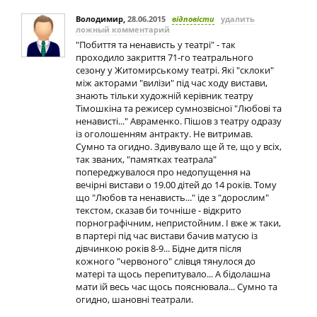
Володимир
,
28.06.2015
відповісти
удалить
ложный комментарий
"Побиття та ненависть у театрі" - так
проходило закриття 71-го театрального
сезону у Житомирському театрі. Які "склоки"
між акторами "вилізи" під час ходу вистави,
знають тільки художній керівник театру
Тімошкіна та режисер сумнозвісної "Любові та
ненависті..." Авраменко. Пішов з театру одразу
із оголошенням антракту. Не витримав.
Сумно та огидно. Здивувало ще й те, що у всіх,
так званих, "памятках театрала"
попереджувалося про недопущення на
вечірні вистави о 19.00 дітей до 14 років. Тому
що "Любов та ненависть..." іде з "дорослим"
текстом, сказав би точніше - відкрито
порнографічним, непристойним. І вже ж таки,
в партері під час вистави бачив матусю із
дівчинкою років 8-9... Бідне дитя після
кожного "червоного" слівця тянулося до
матері та щось перепитувало... А бідолашна
мати їй весь час щось пояснювала... Сумно та
огидно, шановні театрали.