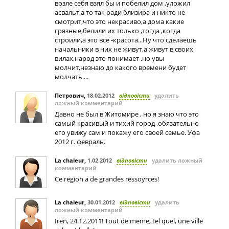
возле себя взял бы и побелил дом ,уложил
асвальт,а то так ради близира и никто не
смотрит,что это некрасиво,а дома какие
грязные,белили их только ,тогда ,когда
строили,а это все -красота...Ну что сделаешь
начальники в них не живут,а живут в своих
вилах,народ это понимает ,но увы
молчит,незнаю до какого времени будет
молчать....
Петрович
,
18.02.2012
відповісти
удалить
ложный комментарий
Давно не был в Житомире , но я знаю что это
самый красивый и тихий город ,обязательно
его увижу сам и покажу его своей семье. Уфа
2012 г. февраль.
La chaleur
,
1.02.2012
відповісти
удалить ложный
комментарий
Ce region a de grandes ressoyrces!
La chaleur
,
30.01.2012
відповісти
удалить
ложный комментарий
Iren, 24.12.2011! Tout de meme, tel quel, une ville