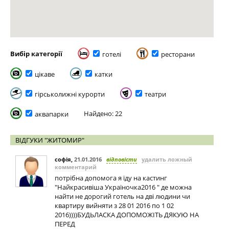
Вибір категорії
готелі
ресторани
цікаве
катки
гірськолижні курорти
театри
Найдено: 22
аквапарки
ВІДГУКИ "ЖИТОМИР"
софія
,
21.01.2016
відповісти
удалить ложный
комментарий
потрібна допомога я їду на кастинг
"Найкрасивіша Україночка2016 " де можна
найти не дорогий готель на дві людини чи
квартиру вийняти з 28 01 2016 по 1 02
2016))))БУДЬЛАСКА ДОПОМОЖІТЬ ДЯКУЮ НА
ПЕРЕД