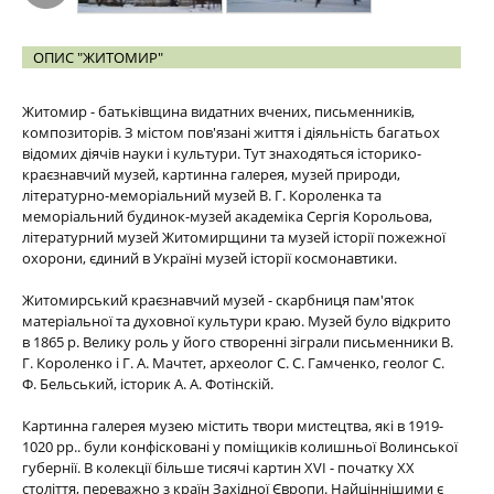
ОПИС "ЖИТОМИР"
Житомир - батьківщина видатних вчених, письменників,
композиторів. З містом пов'язані життя і діяльність багатьох
відомих діячів науки і культури. Тут знаходяться історико-
краєзнавчий музей, картинна галерея, музей природи,
літературно-меморіальний музей В. Г. Короленка та
меморіальний будинок-музей академіка Сергія Корольова,
літературний музей Житомирщини та музей історії пожежної
охорони, єдиний в Україні музей історії космонавтики.
Житомирський краєзнавчий музей - скарбниця пам'яток
матеріальної та духовної культури краю. Музей було відкрито
в 1865 р. Велику роль у його створенні зіграли письменники В.
Г. Короленко і Г. А. Мачтет, археолог С. С. Гамченко, геолог С.
Ф. Бельський, історик А. А. Фотінскій.
Картинна галерея музею містить твори мистецтва, які в 1919-
1020 рр.. були конфісковані у поміщиків колишньої Волинської
губернії. В колекції більше тисячі картин XVI - початку ХХ
століття, переважно з країн Західної Європи. Найціннішими є