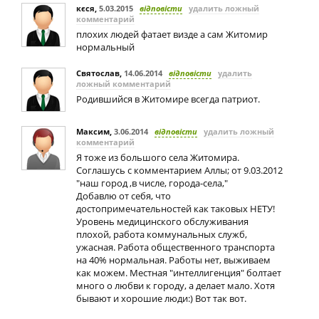
кєся
,
5.03.2015
відповісти
удалить ложный
комментарий
плохих людей фатает визде а сам Житомир
нормальный
Святослав
,
14.06.2014
відповісти
удалить
ложный комментарий
Родившийся в Житомире всегда патриот.
Максим
,
3.06.2014
відповісти
удалить ложный
комментарий
Я тоже из большого села Житомира.
Соглашусь с комментарием Аллы; от 9.03.2012
"наш город ,в числе, города-села,"
Добавлю от себя, что
достопримечательностей как таковых НЕТУ!
Уровень медицинского обслуживания
плохой, работа коммунальных служб,
ужасная. Работа общественного транспорта
на 40% нормальная. Работы нет, выживаем
как можем. Местная "интеллигенция" болтает
много о любви к городу, а делает мало. Хотя
бывают и хорошие люди:) Вот так вот.