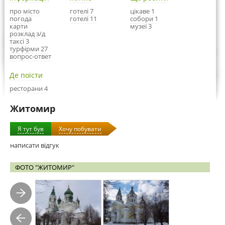
про місто
готелі 7
цікаве 1
погода
готелі 11
собори 1
карти
музеї 3
розклад з/д
таксі 3
турфірми 27
вопрос-ответ
Де поїсти
ресторани 4
Житомир
Я тут був
Хочу побувати
написати відгук
ФОТО "ЖИТОМИР"