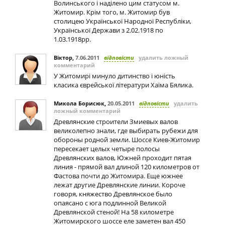
Волинського і наділено цим статусом м.
Житомир. Крім того, м. Житомир був
столицею Української Народної Республіки,
Української Держави з 2.02.1918 по
1.03.1918рр.
Віктор
,
7.06.2011
відповісти
удалить ложный
комментарий
У Житомирі минуло дитинство і юність
класика єврейської літератури Хаїма Бялика.
Микола Борисюк
,
20.05.2011
відповісти
удалить
ложный комментарий
Древлянские строители Змиевых валов
великолепно знали, где выбирать рубежи для
обороны родной земли. Шоссе Киев-Житомир
пересекает целых четыре полосы
Древлянских валов, Южней проходит пятая
линия - прямой вал длиной 120 километров от
Фастова почти до Житомира. Еще южнее
лежат другие Древлянские линии. Короче
говоря, княжество Древлянское было
опаясано с юга подлинной Великой
Древлянской стеной! На 58 километре
Житомирского шоссе еле заметен вал 450