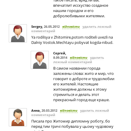
такое писать, вряд ли Вас
впечатлит исскуство созданое
нашим городом и его
добролюбивыми жителями.
Sergey
,
26.05.2012
відповісти
удалить ложный
комментарий
Ya rodilsya v Zhitomire,potom roditeli uvezli na
Dalniy Vostok.Mechtayu pobyvat kogda-nibud.
Сергей
,
8.09.2014
відповісти
удалить
ложный комментарий
В самом названии города
заложены слова: жито и мир, что
говорит о доброте и трудолюбии
его жителей. Настоящие
житомиряне должны к этому
стремиться и делать этот
прекрасный город еще краше.
Анна
,
20.03.2012
відповісти
удалить ложный
комментарий
Писала про Житомир дипломну роботу, бо
перед тим тричі побувала у цьому чудовому