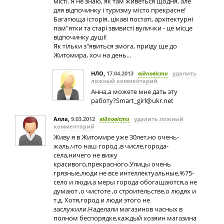
місті. Я не знаю, як там живеться щодня, але
для відпочинку і туризму місто прекрасне!
Багатюща історія, цікаві постаті, архітектурні
пам"ятки та старі звивисті вулички - це місце
відпочинку душі!
Як тільки з"явиться змога, приїду ще до
Житомира, хоч на день...
НЛО
,
17.04.2013
відповісти
удалить
ложный комментарий
Анна,а можете мне дать эту
работу
?Smart_girl@ukr.net
Алла
,
9.03.2012
відповісти
удалить ложный
комментарий
Живу я в Житомире уже 30лет,но очень-
жаль,что наш город ,в числе,города-
села,ничего не вижу
красивого,прекрасного.Улицы очень
грязные,люди не все интеллектуальные,%75-
село и люди,а меры города обогащаются,а не
думают ,о чистоте ,о строительстве,о людях и
т.д. Хотя,город и люди этого не
заслужили.Наделали магазинов часных в
полном беспорядке,каждый хозяин магазина