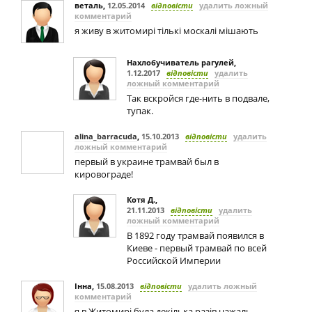
веталь
,
12.05.2014
відповісти
удалить ложный
комментарий
я живу в житомирі тількі москалі мішають
Нахлобучиватель рагулей
,
1.12.2017
відповісти
удалить
ложный комментарий
Так вскройся где-нить в подвале,
тупак.
alina_barracuda
,
15.10.2013
відповісти
удалить
ложный комментарий
первый в украине трамвай был в
кировограде!
Котя Д.
,
21.11.2013
відповісти
удалить
ложный комментарий
В 1892 году трамвай появился в
Киеве - первый трамвай по всей
Российской Империи
Інна
,
15.08.2013
відповісти
удалить ложный
комментарий
я в Житомирі була декілька разів,нажаль