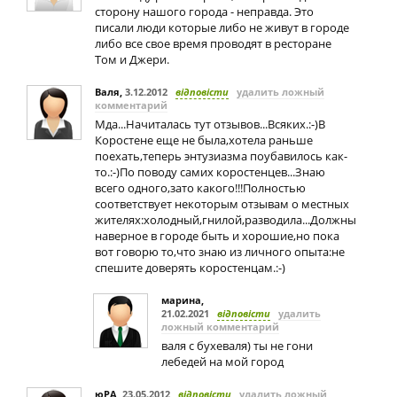
сторону нашого города - неправда. Это
писали люди которые либо не живут в городе
либо все свое время проводят в ресторане
Том и Джери.
Валя
,
3.12.2012
відповісти
удалить ложный
комментарий
Мда...Начиталась тут отзывов...Всяких.:-)В
Коростене еще не была,хотела раньше
поехать,теперь энтузиазма поубавилось как-
то.:-)По поводу самих коростенцев...Знаю
всего одного,зато какого!!!Полностью
соответствует некоторым отзывам о местных
жителях:холодный,гнилой,разводила...Должны
наверное в городе быть и хорошие,но пока
вот говорю то,что знаю из личного опыта:не
спешите доверять коростенцам.:-)
марина
,
21.02.2021
відповісти
удалить
ложный комментарий
валя с бухеваля) ты не гони
лебедей на мой город
юРА
,
23.05.2012
відповісти
удалить ложный