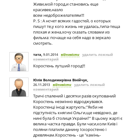
Живи,мой город,и становись еще
красивее,назло
всем недоброжелателям!!!
P. S : А нсчет всяких гадостей, о которых
пишут те,у кого жизнь не удалась,типа-теща
плохая и жена,хочу сказать словами из
фильма: почаще на себя надо в зеркало
смотреть.
тата
,
9.01.2014
відповісти
удалить ложный
комментарий
Коростень лутший город!!!
Юлія Володимирівна Вінійчук
,
26.11.2013
відповісти
удалить ложный
комментарий
Тричі спалений і десятки разів окупований
Коростень незмінно відроджувався.
Коростенці іноді жартують:"Якби не
підступність княгині Ольги,ще невідомо, де
нині була б столиця України?" В цьому жарті є
велика частка правди. Були часи,коли Київ і
поляни платили данину Іскоростеню і
древлянам.Коростень - це "камінь-