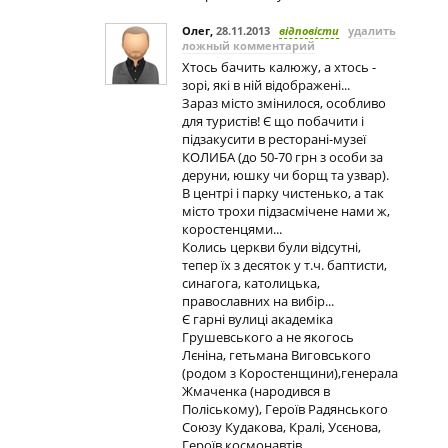
Олег
,
28.11.2013
відповісти
удалить
ложный комментарий
Хтось бачить калюжу, а хтось -
зорі, які в ній відображені...
Зараз місто змінилося, особливо
для туристів! Є що побачити і
підзакусити в ресторані-музеї
КОЛИБА (до 50-70 грн з особи за
деруни, юшку чи борщ та узвар).
В центрі і парку чистенько, а так
місто трохи підзасмічене нами ж,
коростенцями...
Колись церкви були відсутні,
тепер їх з десяток у т.ч. баптисти,
синагога, католицька,
православних на вибір...
Є гарні вулиці академіка
Грушевського а не якогось
Лєніна, гетьмана Виговського
(родом з Коростенщини),генерала
Жмаченка (народився в
Поліському), Героїв Радянського
Союзу Кудакова, Кралі, Усєнова,
Героїв космонавтів