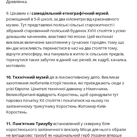
Древлянка.
9. Цікавим є і
самодіяльний етнографічний музей
,
розміщений в 5-й школі, за два кілометри від краєзнавчого
музею. Тут представлені поліські сільські старожитності і
зібраний старовинний поліський будинок XVIII століття з усією
домашнім начинням, властивої тієї епохи. Цей експонат
викликає величезне захоплення у сучасних городян, тому що
він дає можливість перенестися в часі на два століття тому,
відчути атмосферу, яка панувала в житло їх сільських предків,
торкнутися таких забутих в даний час речей, як кадуб, качалка,
мотовило.
10. Технічний музей
діє в локомотивному депо. Викликає
захоплення любителів історії техніки, які приїжджають сюди з
усієї Європи. Цінителі технічної давнину з Німеччини,
Великобританії відвідують Коростень, щоб орендувати тут
паровоз початку ХХ століття і покататися на ньому по
залізничному трикутнику Коростень-Житомир-Київ-
Коростень.
11. Пам'ятник Тризубу
встановлений у скверику біля
коростенського залізничного вокзалу.Місце для нього обрали
не випадково: тризуб як національний герб України вперше