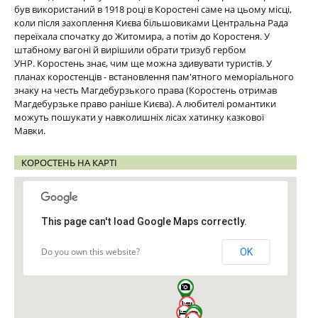
був використаний в 1918 році в Коростені саме на цьому місці,
коли після захоплення Києва більшовиками Центральна Рада
переїхала спочатку до Житомира, а потім до Коростеня. У
штабному вагоні й вирішили обрати тризуб гербом
УНР. Коростень знає, чим ще можна здивувати туристів. У
планах коростенців - встановлення пам'ятного меморіального
знаку на честь Магдебурзького права (Коростень отримав
Магдебурзьке право раніше Києва). А любителі романтики
можуть пошукати у навколишніх лісах хатинку казкової
Мавки.
КОРОСТЕНЬ НА КАРТІ
This page can't load Google Maps correctly.
Do you own this website?
OK