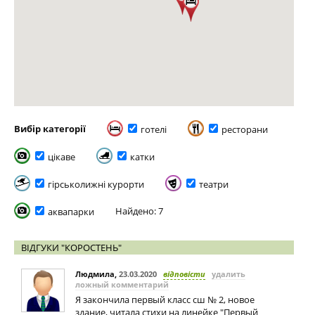
Вибір категорії
готелі
ресторани
цікаве
катки
гірськолижні курорти
театри
Найдено: 7
аквапарки
ВІДГУКИ "КОРОСТЕНЬ"
Людмила
,
23.03.2020
відповісти
удалить
ложный комментарий
Я закончила первый класс сш № 2, новое
здание, читала стихи на линейке "Первый