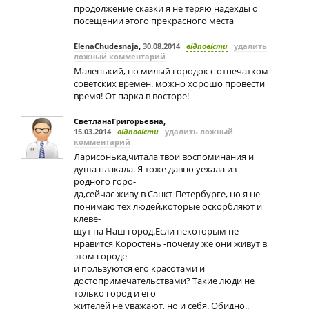
продолжение сказки я не теряю надехды о
посещении этого прекрасного места
ElenaChudesnaja
,
30.08.2014
відповісти
удалить
ложный комментарий
Маленький, но милый городок с отпечатком
советских времен. можно хорошо провести
время! От парка в восторе!
СветланаГригорьевна
,
15.03.2014
відповісти
удалить ложный
комментарий
Ларисонька,читала твои воспоминания и
душа плакала. Я тоже давно уехала из
родного горо-
да,сейчас живу в Санкт-Петербурге, но я не
понимаю тех людей,которые оскорбляют и
клеве-
щут на Наш город.Если некоторым не
нравится Коростень -почему же они живут в
этом городе
и пользуются его красотами и
достопримечательствами? Такие люди не
только город и его
жителей не уважают, но и себя. Обидно..