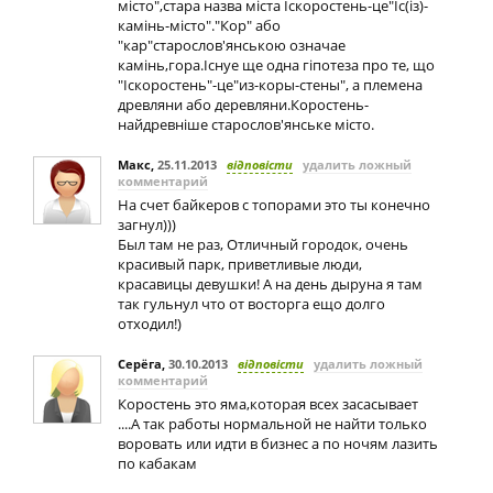
місто",стара назва міста Іскоростень-це"Іс(із)-
камінь-місто"."Кор" або
"кар"старослов'янською означае
камінь,гора.Існуе ще одна гіпотеза про те, що
"Іскоростень"-це"из-коры-стены", а племена
древляни або деревляни.Коростень-
найдревніше старослов'янське місто.
Макс
,
25.11.2013
відповісти
удалить ложный
комментарий
На счет байкеров с топорами это ты конечно
загнул)))
Был там не раз, Отличный городок, очень
красивый парк, приветливые люди,
красавицы девушки! А на день дыруна я там
так гульнул что от восторга ещо долго
отходил!)
Серёга
,
30.10.2013
відповісти
удалить ложный
комментарий
Коростень это яма,которая всех засасывает
....А так работы нормальной не найти только
воровать или идти в бизнес а по ночям лазить
по кабакам