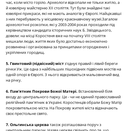
час, коли місто горіло. Археологи відкопали не тільки житло, а
й ювелірну майстерню ХІІ століття. Тут були знайдені такі
ювелірні прикраси, які не мають аналогів у Європі. Найцікавіші
з них перебувають у місцевому краєзнавчому музеї.Загалом
археологічні розкопки, які у 2003-2004 роках проходили під
керівництвом кандидата історичних наук Б. Звіздецького,
довели: на місці Коростеня вже на початку VIII століття
мешкали люди, життя яких було достатньо економічно
розвинена і організована за принципами огороджених і
укріплених городищ.
5. Гвинтовий (підвісний) міст
з'єднує правий і лівий береги
річки Уж. Це одна з найбільших пішохідних підвісних мостів на
одній опорі в Європі. З нього відкривається мальовничий вид
на річку.
6. Пам'ятник Покрови Божої Матері.
Встановлений біля
входу до центрального парку. Це - чи не єдиний православний
релігійний пам'ятник в Україні. Коростенців обрали Божу Матір
покровителькою міста. На Покрову жителі міста відзначають
своє престольне свято.
7. Ольгинська церква
також розташована поруч з
центральним парком. Назва церкви свідчить про те, що