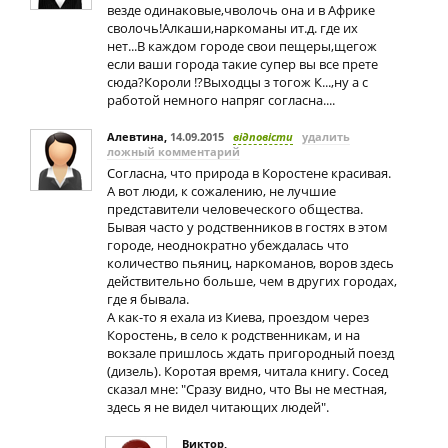
везде одинаковые,чволочь она и в Африке
сволочь!Алкаши,наркоманы ит.д. где их
нет...В каждом городе свои пещеры,щегож
если ваши города такие супер вы все прете
сюда?Короли !?Выходцы з тогож К...,ну а с
работой немного напряг согласна....
Алевтина
,
14.09.2015
відповісти
удалить
ложный комментарий
Согласна, что природа в Коростене красивая.
А вот люди, к сожалению, не лучшие
представители человеческого общества.
Бывая часто у родственников в гостях в этом
городе, неоднократно убеждалась что
количество пьяниц, наркоманов, воров здесь
действительно больше, чем в других городах,
где я бывала.
А как-то я ехала из Киева, проездом через
Коростень, в село к родственникам, и на
вокзале пришлось ждать пригородный поезд
(дизель). Коротая время, читала книгу. Сосед
сказал мне: "Сразу видно, что Вы не местная,
здесь я не видел читающих людей".
Виктор
,