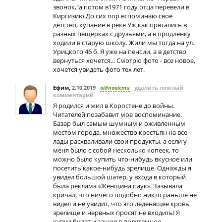
звонок,"а потом в1971 году отца перевели в
Киргизию.До сих пор вспоминаю свое
детство, купание в реке Уж,как прятались в
разных пещерках с друзьями, а в продленку
ходили в старую школу. Жили мы тогда на ул.
Урицкого 46 б. Я уже на пенсии, а в детство
вернуться хочется... Смотрю фото - все новое,
хочется увидеть фото тех лет.
Ефим
,
2.10.2019
відповісти
удалить ложный
комментарий
Я родился и жил в Коростене до войны.
Читателей позабавит мое воспоминание.
Базар был самым шумным и оживленным
местом города, множество крестьян на все
лады расхваливали свои продукты, а если у
меня было с собой несколько копеек, то
можно было купить что-нибудь вкусное или
посетить какое-нибудь зрелище. Однажды я
увидел большой шатер, у входа в который
была реклама «Женщина паук». Зазывала
кричал, что ничего подобно никто раньше не
видел и не увидит, что это леденящее кровь
зрелище и нервных просят не входить! Я
купил билет и зашел в полутемное