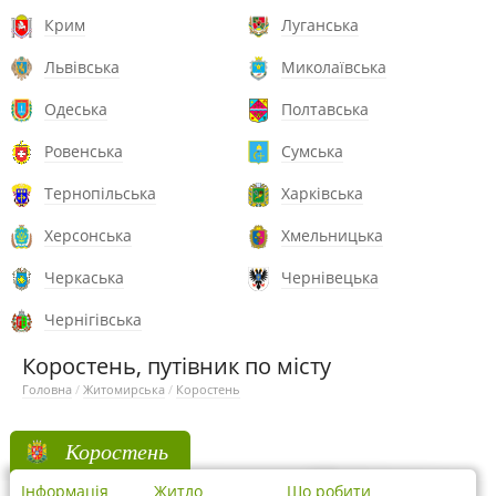
Крим
Луганська
Львівська
Миколаївська
Одеська
Полтавська
Ровенська
Сумська
Тернопільська
Харківська
Херсонська
Хмельницька
Черкаська
Чернівецька
Чернігівська
Коростень, путівник по місту
Головна
/
Житомирська
/
Коростень
Коростень
Інформація
Житло
Що робити