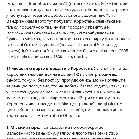
сусідство з Чорнобильською АС (всього якихось 80 км) довгий
час теж відштовхує потенційних туристів: Коростень потрапив
у «зону гарантованого добровільного відселення». Хоча
мандрівникам варто тут побувати: Коростень славиться не
тільки порцеляною та цінними породами граніту, а й
могильниками-курганами VIII-Х ст., Які перебувають за
будівлею міськради. А на території міського парку розташовані
так звані Ольжині купальні (величезні гранітні брили над
вужем), ім'я яких пов'язано з княгинею Ольгою. У вересні 2005
р. місто відзначило своє 1300-ю годовжіну.
1
1 місць, які варто відвідати в Коростені.
Усі визначні місця
Коростеня знаходяться на відстані 1-2 кілометрів один від
одного, тому їх, без поспіху, прогулюючись, можна оглянути
за день. До послуг тих, хто не любить багато ходити, - таксі, які
у Коростені дуже дешеві і у великій кількості. На ніч можна
зупинитися в недавно відремонтованій тризірковому готелі
Коростень, яка знаходиться біля центральної площі міста. У
центрі Коростеня можна смачно пообідати в одному з двох
хороших кафе - На куті або в Оболоні.
1. Міський парк.
Розташований по обох берегах
мальовничого каньйону, у глибині якого тече річка Уж. У