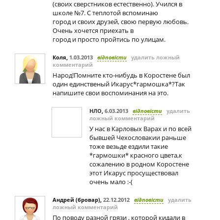
(своих сверстников естественно). Учился в
школе №7. С теплотой вспоминаю
город и своих друзей, свою первую любовь.
Очень хочется приехать в
город и просто пройтись по улицам.
Коля
,
1.03.2013
відповісти
удалить ложный
комментарий
Народ!Помните кто-нибудь в Коростене был
один единственый Икарус*гармошка*?Так
напишите свои воспоминания на это.
НЛО
,
6.03.2013
відповісти
удалить
ложный комментарий
У нас в Карловых Варах и по всей
бывшей Чехословакии раньше
тоже везьде ездили такие
*гармошки* красного цвета,к
сожалению в родном Коростене
этот Икарус просуществовал
очень малo :-(
Андрей (бровар)
,
22.12.2012
відповісти
удалить
ложный комментарий
По поводу разной грязи , которой кидали в