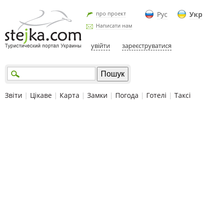
про проект
Рус
Укр
Написати нам
увійти
зареєструватися
Звіти
|
Цікаве
|
Карта
|
Замки
|
Погода
|
Готелі
|
Таксі