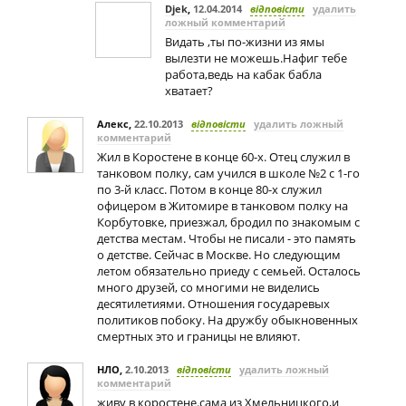
Djek
,
12.04.2014
відповісти
удалить
ложный комментарий
Видать ,ты по-жизни из ямы
вылезти не можешь.Нафиг тебе
работа,ведь на кабак бабла
хватает?
Алекс
,
22.10.2013
відповісти
удалить ложный
комментарий
Жил в Коростене в конце 60-х. Отец служил в
танковом полку, сам учился в школе №2 с 1-го
по 3-й класс. Потом в конце 80-х служил
офицером в Житомире в танковом полку на
Корбутовке, приезжал, бродил по знакомым с
детства местам. Чтобы не писали - это память
о детстве. Сейчас в Москве. Но следующим
летом обязательно приеду с семьей. Осталось
много друзей, со многими не виделись
десятилетиями. Отношения государевых
политиков побоку. На дружбу обыкновенных
смертных это и границы не влияют.
НЛО
,
2.10.2013
відповісти
удалить ложный
комментарий
живу в коростене.сама из Хмельницкого,и