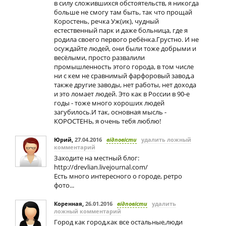
в силу сложившихся обстоятельств, я никогда
больше не смогу там быть, так что прощай
Коростень, речка Уж(ик), чудный
естественный парк и даже больница, где я
родила своего первого ребёнка.Грустно. И не
осуждайте людей, они были тоже добрыми и
весёлыми, просто развалили
промышленность этого города, в том числе
ни с кем не сравнимый фарфоровый завод,а
также другие заводы, нет работы, нет дохода
и это ломает людей. Это как в России в 90-е
годы - тоже много хороших людей
загубилось.И так, основная мысль -
КОРОСТЕНЬ, я очень тебя люблю!
Юрий
,
27.04.2016
відповісти
удалить ложный
комментарий
Заходите на местный блог:
http://drevlian.livejournal.com/
Есть много интересного о городе, ретро
фото...
Коренная
,
26.01.2016
відповісти
удалить
ложный комментарий
Город как город,как все остальные,люди