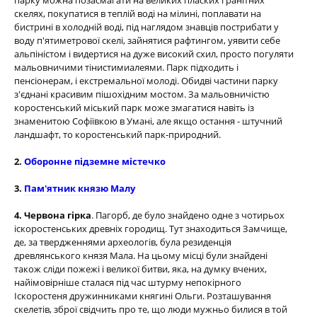
парку можна позасмагати на великих пласких гранітних
скелях, покупатися в теплій воді на мілині, поплавати на
бистрині в холодній воді, під наглядом знавців пострибати у
воду п'ятиметрової скелі, зайнятися рафтингом, уявити себе
альпіністом і видертися на дуже високий схил, просто погуляти
мальовничими тінистимиалеями. Парк підходить і
пенсіонерам, і екстремальної молоді. Обидві частини парку
з'єднані красивим пішохідним мостом. За мальовничістю
коростенський міський парк може змагатися навіть із
знаменитою Софіївкою в Умані, але якщо остання - штучний
ландшафт, то коростенський парк-природний.
2.
Оборонне підземне містечко
3.
Пам'ятник князю Малу
4. Червона гірка
. Пагорб, де було знайдено одне з чотирьох
іскоростенських древніх городищ. Тут знаходиться Замчище,
де, за твердженнями археологів, була резиденція
древлянського князя Мала. На цьому місці були знайдені
також сліди пожежі і великої битви, яка, на думку вчених,
найімовірніше сталася під час штурму непокірного
Іскоростеня дружинниками княгині Ольги. Розташування
скелетів, зброї свідчить про те, що люди мужньо билися в той