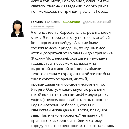
чего а гопников, наркоманов, алкашей там
хватало. Учебных заведений любого ранга
нет, молодежь по принципу села - в Город.
Галина
,
17.11.2016
відповісти
удалить ложный
комментарий
Я очень люблю Коростень, эта родина моей
мамы. Это город сказка, у него есть особый
биоэнергетический дух.А какие были
сосновые леса, приедешь, войдёшь в лес,
чтобы добраться от Пугачёвки до Струмочка
(Рудня - Мошенская), сядешь на чемодан и
надышаться невозможно, даже мне,
выросшей и жившей всё жизнь вблизи
Тихого океана.А город, он такой же как был
ещё в советское время, чистый,
провинциальный, со своей историей про
Игоря и Ольгу. А какие вкусные родники,
такой воды я не пила нигде.И милую речку
Уж(ика) невозможно забыть и склоненные
над ней огромные березы, сосны и
ивы.Кстати нигде,даже в Европе, плакучие
ивы, "Так низко и горестно" не плачут. Я
признают к искренней любви и к этому
городу и к его окрестностям, но к сожалению,