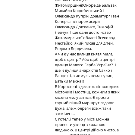
Житомирщині)Оноре де Бальзак,
Михайло Коцюбинський і
Олександр Купрін, драматург Іван
Кочерга і кінорежисери
Олександр Довженко, Тимофій
Левчук. І ще одне достоїнство
Житомирської області Всеволод
Нестайко, який писав для дітей.
Родом з Бердичева.
А чи є у нас вулиця князя Мала,
щоб в центрі? Або щоб в центрі
вулиця Малого Герба України?. І
ще, є вулиця анархістів Сакко і
Ванцетті, а чомусь нема вулиці
Батьки Махна!!!
В Коростені з десяток пішоходних
місточків і мостищ, кожним з яких
можна милуватися. Є просто
гарний піший маршрут вздовж
Вужа, але ж береги все ж таки
засмічені...
Є готелі,і тепер у місті можна
провести уікенд з коханою
людиною. В центрі дійсно чисто, а