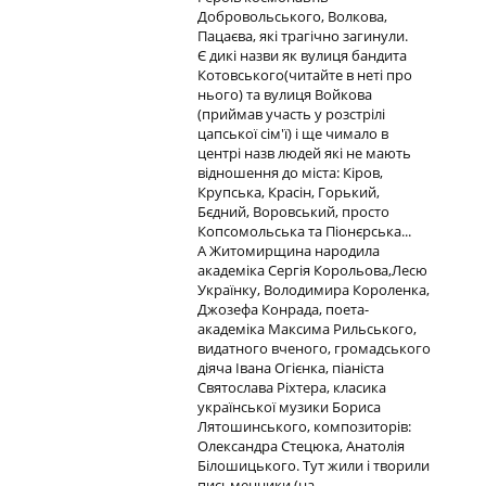
Добровольського, Волкова,
Пацаєва, які трагічно загинули.
Є дикі назви як вулиця бандита
Котовського(читайте в неті про
нього) та вулиця Войкова
(приймав участь у розстрілі
цапської сім'ї) і ще чимало в
центрі назв людей які не мають
відношення до міста: Кіров,
Крупська, Красін, Горький,
Бєдний, Воровський, просто
Копсомольська та Піонєрська...
А Житомирщина народила
академіка Сергія Корольова,Лесю
Українку, Володимира Короленка,
Джозефа Конрада, поета-
академіка Максима Рильського,
видатного вченого, громадського
діяча Івана Огієнка, піаніста
Святослава Ріхтера, класика
української музики Бориса
Лятошинського, композиторів:
Олександра Стецюка, Анатолія
Білошицького. Тут жили і творили
письменники (на