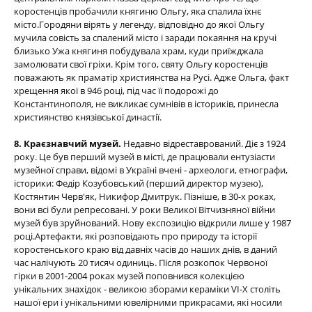
коростенців пробачили княгиню Ольгу, яка спалила їхнє
місто.Городяни вірять у легенду, відповідно до якої Ольгу
мучила совість за спалений місто і заради покаяння на кручі
близько Ужа княгиня побудувала храм, куди приїжджала
замолювати свої гріхи. Крім того, святу Ольгу коростенців
поважають як праматір християнства на Русі. Адже Ольга, факт
хрещення якої в 946 році, під час її подорожі до
Константинополя, не викликає сумнівів в істориків, принесла
християнство князівської династії.
8. Краєзнавчий музей.
Недавно відреставрований. Діє з 1924
року. Це був перший музей в місті, де працювали ентузіасти
музейної справи, відомі в Україні вчені - археологи, етнографи,
історики: Федір Козубовський (перший директор музею),
Костянтин Черв'як, Никифор Дмитрук. Пізніше, в 30-х роках,
вони всі були репресовані. У роки Великої Вітчизняної війни
музей був зруйнований. Нову експозицію відкрили лише у 1987
році.Артефакти, які розповідають про природу та історії
коростенського краю від давніх часів до наших днів, в даний
час налічують 20 тисяч одиниць. Після розкопок Червоної
гірки в 2001-2004 роках музей поповнився колекцією
унікальних знахідок - великою зборами кераміки VI-X століть
нашої ери і унікальними ювелірними прикрасами, які носили