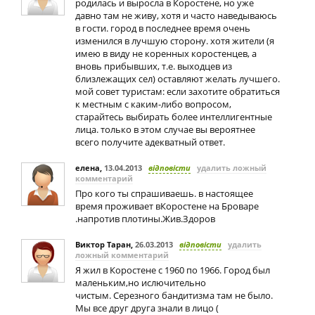
родилась и выросла в Коростене, но уже
давно там не живу, хотя и часто наведываюсь
в гости. город в последнее время очень
изменился в лучшую сторону. хотя жители (я
имею в виду не коренных коростенцев, а
вновь прибывших, т.е. выходцев из
близлежащих сел) оставляют желать лучшего.
мой совет туристам: если захотите обратиться
к местным с каким-либо вопросом,
старайтесь выбирать более интеллигентные
лица. только в этом случае вы вероятнее
всего получите адекватный ответ.
елена
,
13.04.2013
відповісти
удалить ложный
комментарий
Про кого ты спрашиваешь. в настоящее
время проживает вКоростене на Броваре
.напротив плотины.Жив.Здоров
Виктор Таран
,
26.03.2013
відповісти
удалить
ложный комментарий
Я жил в Коростене с 1960 по 1966. Город был
маленьким,но ислючительно
чистым. Серезного бандитизма там не было.
Мы все друг друга знали в лицо (