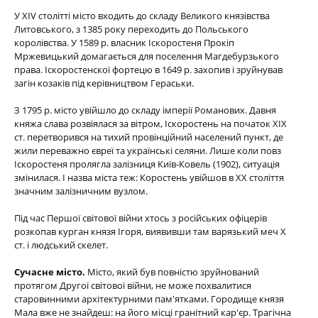
У XIV столітті місто входить до складу Великого князівства
Литовського, з 1385 року переходить до Польського
королівства. У 1589 р. власник Іскоростеня Прокіп
Мржевицький домагається для поселення Магдебурзького
права. Іскоростенскої фортецю в 1649 р. захопив і зруйнував
загін козаків під керівництвом Гераськи.
З 1795 р. місто увійшло до складу імперії Романових. Давня
княжа слава розвіялася за вітром, Іскоростень на початок ХІХ
ст. перетворився на тихий провінційний населений пункт, де
жили переважно євреї та українські селяни. Лише коли повз
Іскоростеня пролягла залізниця Київ-Ковель (1902), ситуація
змінилася. І назва міста теж: Коростень увійшов в ХХ століття
значним залізничним вузлом.
Під час Першої світової війни хтось з російських офіцерів
розкопав курган князя Ігоря, виявивши там варязький меч Х
ст. і людський скелет.
Сучасне місто.
Місто, який був повністю зруйнований
протягом Другої світової війни, не може похвалитися
старовинними архітектурними пам'ятками. Городище князя
Мала вже не знайдеш: на його місці гранітний кар'єр. Трагічна