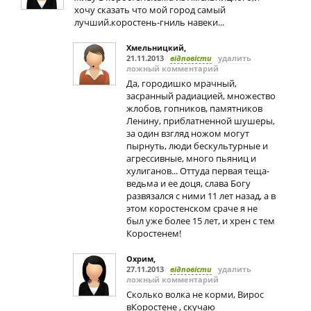
хочу сказать что мой город самый
лучший.коростень-гниль навеки...
Хмельницкий
,
21.11.2013
відповісти
удалить
ложный комментарий
Да, городишко мрачный,
засранный радиацией, множество
жлобов, гопников, памятников
Ленину, приблатненной шушеры,
за один взгляд ножом могут
пырнуть, люди бескультурные и
агрессивные, много пьяниц и
хулиганов... Оттуда первая теща-
ведьма и ее доця, слава Богу
развязался с ними 11 лет назад, а в
этом коростенском сраче я не
был уже более 15 лет, и хрен с тем
Коростенем!
Охрим
,
27.11.2013
відповісти
удалить
ложный комментарий
Сколько волка не корми, Вирос
вКоростене , скучаю