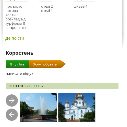
про місто
готелі 2
цікаве 4
погода
готелі 1
карти
розклад з/д
турфірми 8
вопрос-ответ
Де поїсти
Коростень
Я тут був
Хочу побувати
написати відгук
ФОТО "КОРОСТЕНЬ"