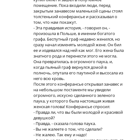
помещение. Пока входили люди, перед
закрытым занавесом маленькой сцены стоял
толстенький конферансье и рассказывал о
том, что нам покажут.
- Эта правдивая история, - говорил он, -
произошла в Польше, в имении богатого
графа. Беспутный граф недавно женился, но
сразу начал изменять молодой жене. Он бил
ее и издевался над ней как мог. Его жена была
знатного рода и перенести этого не могла.
Она превратилась в огромного паука, и,
когда пьяный граф вернулся домой в
полночь, опутала его паутиной и высосала из
него всю кровь.
После этого конферансье открывал занавес и
на небольшом постаменте мы увидели
огромного, искусно сделанного зеленого
паука, у которого была настоящая живая
женская голова! Конферансье спросил:
- Правда ли, что вы были молодой и красивой
девушкой?
- Правда, - сказала голова паука.
- Вы не жалеете о том, что сделали?
- Не жалею. Так ему и надо!