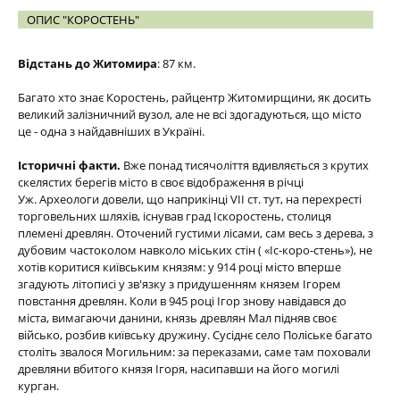
ОПИС "КОРОСТЕНЬ"
Відстань до Житомира
: 87 км.
Багато хто знає Коростень, райцентр Житомирщини, як досить
великий залізничний вузол, але не всі здогадуються, що місто
це - одна з найдавніших в Україні.
Історичні факти.
Вже понад тисячоліття вдивляється з крутих
скелястих берегів місто в своє відображення в річці
Уж. Археологи довели, що наприкінці VII ст. тут, на перехресті
торговельних шляхів, існував град Іскоростень, столиця
племені древлян. Оточений густими лісами, сам весь з дерева, з
дубовим частоколом навколо міських стін ( «Іс-коро-стень»), не
хотів коритися київським князям: у 914 році місто вперше
згадують літописі у зв'язку з придушенням князем Ігорем
повстання древлян. Коли в 945 році Ігор знову навідався до
міста, вимагаючи данини, князь древлян Мал підняв своє
військо, розбив київську дружину. Сусіднє село Поліське багато
століть звалося Могильним: за переказами, саме там поховали
древляни вбитого князя Ігоря, насипавши на його могилі
курган.