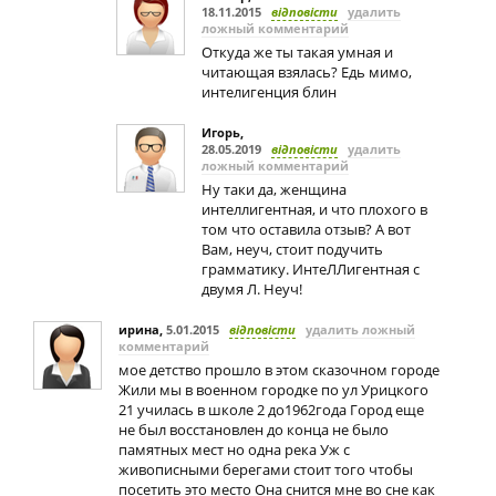
18.11.2015
відповісти
удалить
ложный комментарий
Откуда же ты такая умная и
читающая взялась? Едь мимо,
интелигенция блин
Игорь
,
28.05.2019
відповісти
удалить
ложный комментарий
Ну таки да, женщина
интеллигентная, и что плохого в
том что оставила отзыв? А вот
Вам, неуч, стоит подучить
грамматику. ИнтеЛЛигентная с
двумя Л. Неуч!
ирина
,
5.01.2015
відповісти
удалить ложный
комментарий
мое детство прошло в этом сказочном городе
Жили мы в военном городке по ул Урицкого
21 училась в школе 2 до1962года Город еще
не был восстановлен до конца не было
памятных мест но одна река Уж с
живописными берегами стоит того чтобы
посетить это место Она снится мне во сне как