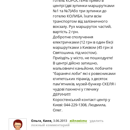
готель КОРОСТЕНЬ прямо в
центрі (дві зупинки маршрутками
№1 та №7)Або три зупинки до
готелю КОЛИБА. Їхати всім
транспортом від залізничного
вокзалу. Рух маршруток частий,
вартість 2 грн.
Добротне сполучення
електричками (12 грн в один бік)і
маршрутками з Києвом (45 грн зі
Святошина, під мостом).
Приїздіть у місто, не пошкодуєте!
В центрі дійсно затишно,
мальовничі каньйони, побачите
"баранячі лоби" які є ровесниками
єгипетських пірамід, з десяток
пам'ятників, музей-бункер СКЕЛЯ і
чудові пахнючі у глечику
ДЕРУНИ!!!
Коростенський контакт центр у
Києві: 044-229-1308, Людмила,
Олег.
Ольга, Киев
,
3.06.2013
відповісти
удалить
ложный комментарий