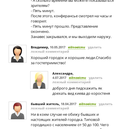
- А сколько времени вы можете показываться
зрителям?
- Пять минут.
После этого, конферансье смотрел на часы и
говорил:
- Пять минут прошло. Представление
окончено.
Занавес закрывался, и мы выходили наружу.
Владимир
,
10.05.2017
відповісти
удалить
ложный комментарий
Хороший городок и хорошие люди.Спасибо
за гостеприимство!
Александра
,
4.07.2017
відповісти
удалить
ложный комментарий
доброго дня пидскажить як
доехать вид киева до коростеня
бывший житель
,
18.04.2017
відповісти
удалить
ложный комментарий
Ни в коем случае не обижу бывших и
настоящих жителей городка. Типовой
городишко с населением от 50 до 100. Чего