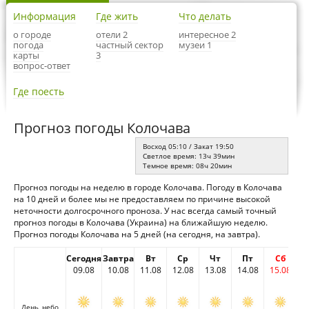
Информация
Где жить
Что делать
о городе
отели 2
интересное 2
погода
частный сектор
музеи 1
карты
3
вопрос-ответ
Где поесть
Прогноз погоды Колочава
Восход 05:10 / Закат 19:50
Светлое время: 13ч 39мин
Темное время: 08ч 20мин
Прогноз погоды на неделю в городе Колочава. Погоду в Колочава
на 10 дней и более мы не предоставляем по причине высокой
неточности долгосрочного проноза. У нас всегда самый точный
прогноз погоды в Колочава (Украина) на ближайшую неделю.
Прогноз погоды Колочава на 5 дней (на сегодня, на завтра).
Сегодня
Завтра
Вт
Ср
Чт
Пт
Сб
09.08
10.08
11.08
12.08
13.08
14.08
15.08
День, небо