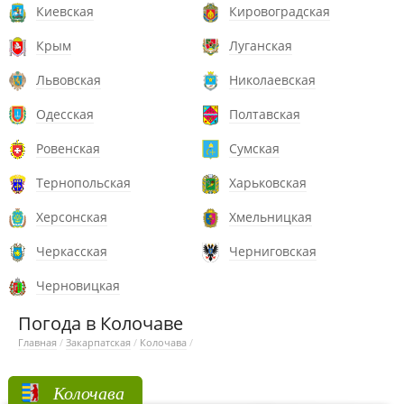
Киевская
Кировоградская
Крым
Луганская
Львовская
Николаевская
Одесская
Полтавская
Ровенская
Сумская
Тернопольская
Харьковская
Херсонская
Хмельницкая
Черкасская
Черниговская
Черновицкая
Погода в Колочаве
Главная
/
Закарпатская
/
Колочава
/
Колочава