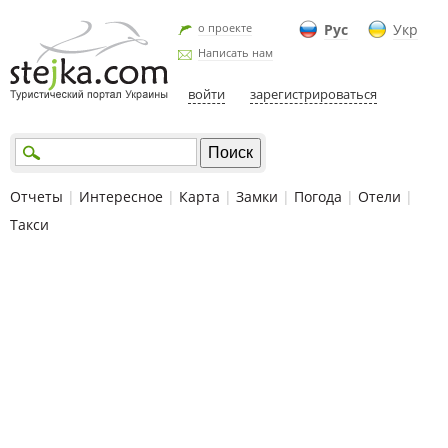
о проекте
Рус
Укр
Написать нам
войти
зарегистрироваться
Отчеты
|
Интересное
|
Карта
|
Замки
|
Погода
|
Отели
|
Такси