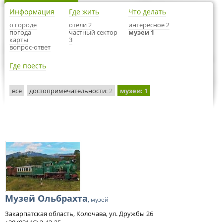
Информация
Где жить
Что делать
о городе
отели 2
интересное 2
погода
частный сектор
музеи 1
карты
3
вопрос-ответ
Где поесть
все
достопримечательности
: 2
музеи
: 1
Музей Ольбрахта
, музей
Закарпатская область, Колочава, ул. Дружбы 26