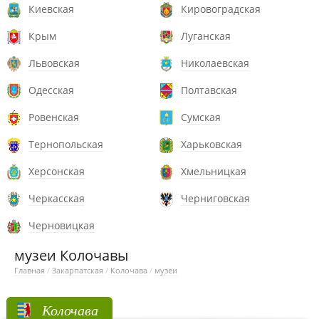
Киевская
Кировоградская
Крым
Луганская
Львовская
Николаевская
Одесская
Полтавская
Ровенская
Сумская
Тернопольская
Харьковская
Херсонская
Хмельницкая
Черкасская
Черниговская
Черновицкая
музеи Колочавы
Главная
/
Закарпатская
/
Колочава
/
музеи
Колочава