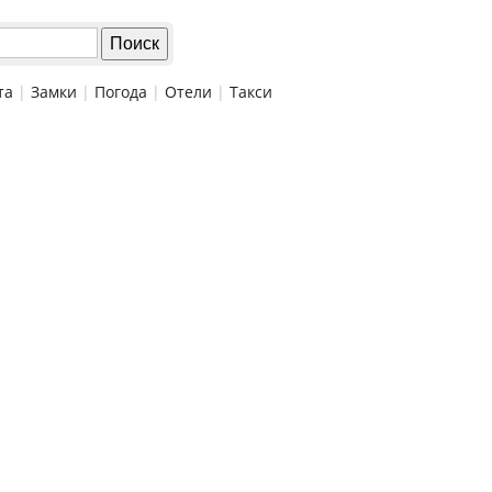
та
|
Замки
|
Погода
|
Отели
|
Такси