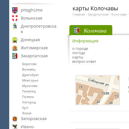
карты Колочавы
pHqghUme
Главная
/
Закарпатская
/
Колочава
Волынская
Днепропетровска
Колочава
я
Донецкая
Информация
Житомирская
о городе
погода
Закарпатская
карты
вопрос-ответ
Берегово
Воловец
Драгобрат
Межгорье
Мукачево
Пилипец
Поляна
Ужгород
Хуст
Ясиня
Запорожская
Ивано-