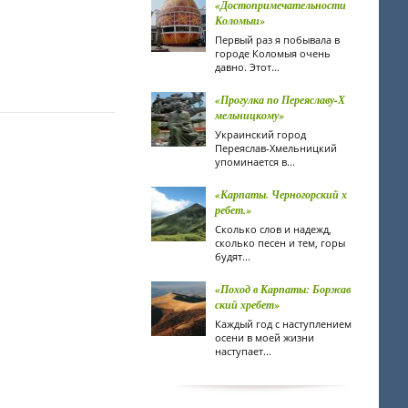
«Достопримечательности
Коломыи»
Первый раз я побывала в
городе Коломыя очень
давно. Этот...
«Прогулка по Переяславу-Х
мельницкому»
Украинский город
Переяслав-Хмельницкий
упоминается в...
«Карпаты. Черногорский х
ребет.»
Сколько слов и надежд,
сколько песен и тем, горы
будят...
«Поход в Карпаты: Боржав
ский хребет»
Каждый год с наступлением
осени в моей жизни
наступает...