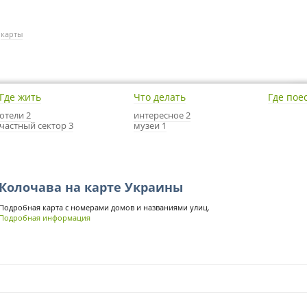
/
карты
Где жить
Что делать
Где пое
отели 2
интересное 2
частный сектор 3
музеи 1
Колочава на карте Украины
Подробная карта с номерами домов и названиями улиц.
Подробная информация