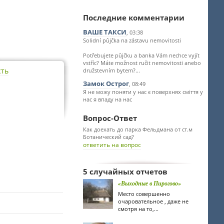
Последние комментарии
ВАШЕ ТАКСИ
, 03:38
Solidní půjčka na zástavu nemovitosti
Potřebujete půjčku a banka Vám nechce vyjít
vstříc? Máte možnost ručit nemovitosti anebo
сть
družstevním bytem?...
Замок Острог
, 08:49
Я не можу поняти у нас є поверхнях сміття у
нас я впаду на нас
Вопрос-Ответ
Как доехать до парка Фельдмана от ст.м
Ботанический сад?
ответить на вопрос
5 случайных отчетов
«Выходные в Пирогово»
Место совершенно
очаровательное , даже не
смотря на то,...