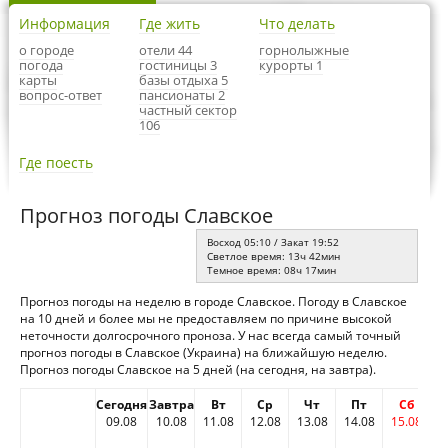
Информация
Где жить
Что делать
о городе
отели 44
горнолыжные
погода
гостиницы 3
курорты 1
карты
базы отдыха 5
вопрос-ответ
пансионаты 2
частный сектор
106
Где поесть
Прогноз погоды Славское
Восход 05:10 / Закат 19:52
Светлое время: 13ч 42мин
Темное время: 08ч 17мин
Прогноз погоды на неделю в городе Славское. Погоду в Славское
на 10 дней и более мы не предоставляем по причине высокой
неточности долгосрочного проноза. У нас всегда самый точный
прогноз погоды в Славское (Украина) на ближайшую неделю.
Прогноз погоды Славское на 5 дней (на сегодня, на завтра).
Сегодня
Завтра
Вт
Ср
Чт
Пт
Сб
09.08
10.08
11.08
12.08
13.08
14.08
15.08