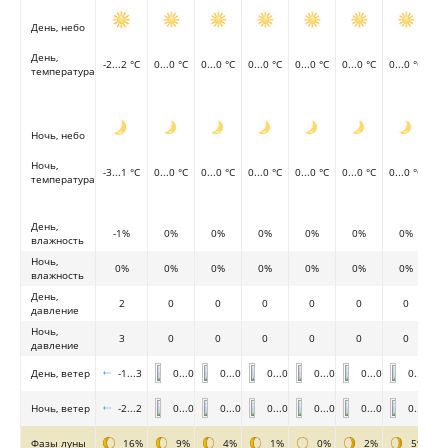
День, небо
День,
-2...2 °C
0...0 °C
0...0 °C
0...0 °C
0...0 °C
0...0 °C
0...0 °C
температура
Ночь, небо
Ночь,
-3...1 °C
0...0 °C
0...0 °C
0...0 °C
0...0 °C
0...0 °C
0...0 °C
температура
День,
-1%
0%
0%
0%
0%
0%
0%
влажность
Ночь,
0%
0%
0%
0%
0%
0%
0%
влажность
День,
2
0
0
0
0
0
0
давление
Ночь,
3
0
0
0
0
0
0
давление
День, ветер
-1...3
0...0
0...0
0...0
0...0
0...0
0...0
Ночь, ветер
-2...2
0...0
0...0
0...0
0...0
0...0
0...0
Фазы луны
16%
9%
4%
1%
0%
2%
5%