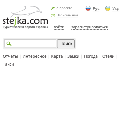
о проекте
Рус
Укр
Написать нам
войти
зарегистрироваться
Отчеты
|
Интересное
|
Карта
|
Замки
|
Погода
|
Отели
|
Такси