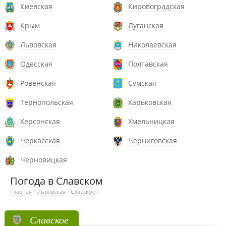
Киевская
Кировоградская
Крым
Луганская
Львовская
Николаевская
Одесская
Полтавская
Ровенская
Сумская
Тернопольская
Харьковская
Херсонская
Хмельницкая
Черкасская
Черниговская
Черновицкая
Погода в Славском
Главная
/
Львовская
/
Славское
/
Славское