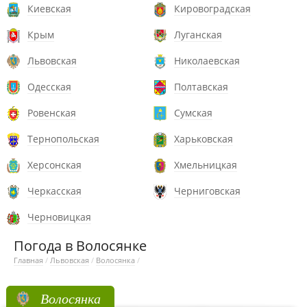
Киевская
Кировоградская
Крым
Луганская
Львовская
Николаевская
Одесская
Полтавская
Ровенская
Сумская
Тернопольская
Харьковская
Херсонская
Хмельницкая
Черкасская
Черниговская
Черновицкая
Погода в Волосянке
Главная
/
Львовская
/
Волосянка
/
Волосянка