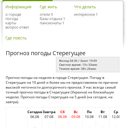
Информация
Где жить
Что делать
о городе
отели 5
интересное 1
погода
базы отдыха 1
карты
пансионаты 1
вопрос-ответ
Где поесть
Прогноз погоды Стерегущее
Восход 04:36 / Закат 19:09
Светлое время: 13ч 33мин
Темное время: 08ч 26мин
Прогноз погоды на неделю в городе Стерегущее. Погоду в
Стерегущее на 10 дней и более мы не предоставляем по причине
высокой неточности долгосрочного проноза. У нас всегда самый
точный прогноз погоды в Стерегущее (Украина) на ближайшую
неделю. Прогноз погоды Стерегущее на 5 дней (на сегодня, на
завтра).
Сегодня
Завтра
Сб
Вс
Пн
Вт
Ср
06.08
07.08
08.08
09.08
10.08
11.08
12.08