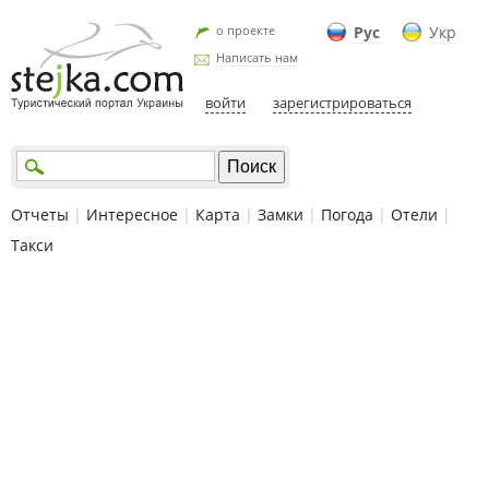
о проекте
Рус
Укр
Написать нам
войти
зарегистрироваться
Отчеты
|
Интересное
|
Карта
|
Замки
|
Погода
|
Отели
|
Такси