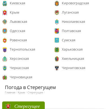
Киевская
Кировоградская
Крым
Луганская
Львовская
Николаевская
Одесская
Полтавская
Ровенская
Сумская
Тернопольская
Харьковская
Херсонская
Хмельницкая
Черкасская
Черниговская
Черновицкая
Погода в Стерегущем
Главная
/
Крым
/
Стерегущее
/
Стерегущее