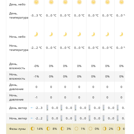
День, небо
День,
-3...3 °C
0...0 °C
0...0 °C
0...0 °C
0...0 °C
0...0 °C
0...0 °C
температура
Ночь, небо
Ночь,
-2...2 °C
0...0 °C
0...0 °C
0...0 °C
0...0 °C
0...0 °C
0...0 °C
температура
День,
-0%
0%
0%
0%
0%
0%
0%
влажность
Ночь,
-1%
0%
0%
0%
0%
0%
0%
влажность
День,
0
0
0
0
0
0
0
давление
Ночь,
-1
0
0
0
0
0
0
давление
День, ветер
-2...3
0...0
0...0
0...0
0...0
0...0
0...0
Ночь, ветер
-2...2
0...0
0...0
0...0
0...0
0...0
0...0
Фазы луны
14%
8%
3%
1%
0%
2%
6%