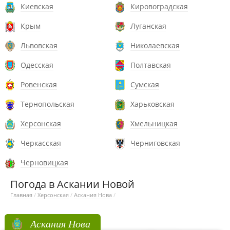
Киевская
Кировоградская
Крым
Луганская
Львовская
Николаевская
Одесская
Полтавская
Ровенская
Сумская
Тернопольская
Харьковская
Херсонская
Хмельницкая
Черкасская
Черниговская
Черновицкая
Погода в Аскании Новой
Главная
/
Херсонская
/
Аскания Нова
/
Аскания Нова