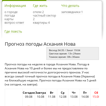
Информация
Где жить
Что делать
о городе
отели 2
заповедники 1
погода
частный сектор
карты
2
вопрос-ответ
квартиры 4
Где поесть
Прогноз погоды Аскания Нова
Восход 04:35 / Закат 19:04
Светлое время: 13ч 29мин
Темное время: 08ч 30мин
Прогноз погоды на неделю в городе Аскания Нова. Погоду в
Аскания Нова на 10 дней и более мы не предоставляем по
причине высокой неточности долгосрочного проноза. У нас
всегда самый точный прогноз погоды в Аскания Нова (Украина)
на ближайшую неделю. Прогноз погоды Аскания Нова на 5 дней
(на сегодня, на завтра).
Сегодня
Завтра
Вт
Ср
Чт
Пт
Сб
09.08
10.08
11.08
12.08
13.08
14.08
15.08