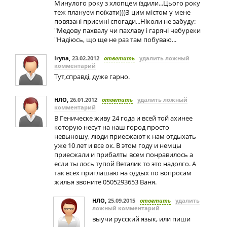
Минулого року з хлопцем їздили...Цього року
теж плануєм поїхати)))З цим містом у мене
повязані приємні спогади...Ніколи не забуду:
"Медову пахвалу чи пахлаву і гарячі чебуреки
"Надіюсь, що ще не раз там побуваю...
Iryna
,
23.02.2012
ответить
удалить ложный
комментарий
Тут,справді, дуже гарно.
НЛО
,
26.01.2012
ответить
удалить ложный
комментарий
В Геническе живу 24 года и всей той ахинее
которую несут на наш город просто
невыношу, люди приесжают к нам отдыхать
уже 10 лет и все ок. В этом году и немцы
приесжали и прибалты всем понравилось а
если ты лось тупой Веталик то это надолго. А
так всех приглашаю на оддых по вопросам
жилья звоните 0505293653 Ваня.
НЛО
,
25.09.2015
ответить
удалить
ложный комментарий
выучи русский язык, или пиши