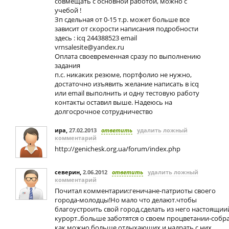
совмещать с основной работой, можно с
учебой !
Зп сдельная от 0-15 т.р. может больше все
зависит от скорости написания подробности
здесь : icq 244388523 email
vrnsalesite@yandex.ru
Оплата своевременная сразу по выполнению
задания
п.с. никаких резюме, портфолио не нужно,
достаточно изъявить желание написать в icq
или email выполнить и одну тестовую работу
контакты оставил выше. Надеюсь на
долгосрочное сотрудничество
ира
,
27.02.2013
ответить
удалить ложный
комментарий
http://genichesk.org.ua/forum/index.php
северин
,
2.06.2012
ответить
удалить ложный
комментарий
Почитал комментарии:геничане-патриоты своего
города-молодцы!Но мало что делают.чтобы
благоустроить свой город.сделать из него настоящии
курорт..больше заботятся о своем процветании-собр
как можно больше отдыхающих и надрать с них