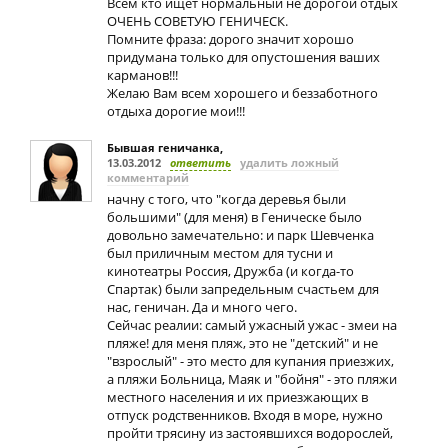
Всем кто ищет нормальный не дорогой отдых
ОЧЕНЬ СОВЕТУЮ ГЕНИЧЕСК.
Помните фраза: дорого значит хорошо
придумана только для опустошения ваших
карманов!!!
Желаю Вам всем хорошего и беззаботного
отдыха дорогие мои!!!
Бывшая геничанка
,
13.03.2012
ответить
удалить ложный
комментарий
начну с того, что "когда деревья были
большими" (для меня) в Геническе было
довольно замечательно: и парк Шевченка
был приличным местом для тусни и
кинотеатры Россия, Дружба (и когда-то
Спартак) были запредельным счастьем для
нас, геничан. Да и много чего.
Сейчас реалии: самый ужасный ужас - змеи на
пляже! для меня пляж, это не "детский" и не
"взрослый" - это место для купания приезжих,
а пляжи Больница, Маяк и "бойня" - это пляжи
местного населения и их приезжающих в
отпуск родственников. Входя в море, нужно
пройти трясину из застоявшихся водорослей,