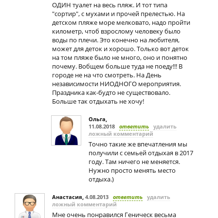
ОДИН туалет на весь пляж. И тот типа
"сортир", с мухами и прочей прелестью. На
детском пляже море мелковато, надо пройти
километр, чтоб взрослому человеку было
воды по плечи. Это конечно на любителя,
может для деток и хорошо. Только вот деток
на том пляже было не много, оно и понятно
почему. Вобщем больше туда не поеду!!! В
городе не на что смотреть. На День
независимости НИОДНОГО мероприятия.
Праздника как-будто не существовало.
Больше так отдыхать не хочу!
Ольга
,
11.08.2018
ответить
удалить
ложный комментарий
Точно такие же впечатления мы
получили с семьей отдыхая в 2017
году. Там ничего не меняется.
Нужно просто менять место
отдыха.)
Анастасия
,
4.08.2013
ответить
удалить
ложный комментарий
Мне очень понравился Геническ весьма