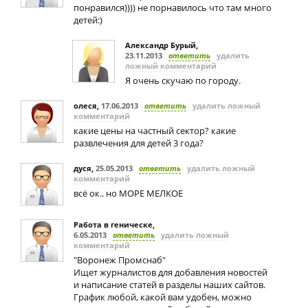
понравился)))) не порнавилось что там много
детей:)
Александр Бурый
,
23.11.2013
ответить
удалить
ложный комментарий
Я очень скучаю по городу.
олеся
,
17.06.2013
ответить
удалить ложный
комментарий
какие цены на частный сектор? какие
развлечения для детей 3 года?
дуся
,
25.05.2013
ответить
удалить ложный
комментарий
всё ок.. но МОРЕ МЕЛКОЕ
Работа в геническе
,
6.05.2013
ответить
удалить ложный
комментарий
"Воронеж Промснаб"
Ищет журналистов для добавления новостей
и написание статей в разделы наших сайтов.
График любой, какой вам удобен, можно