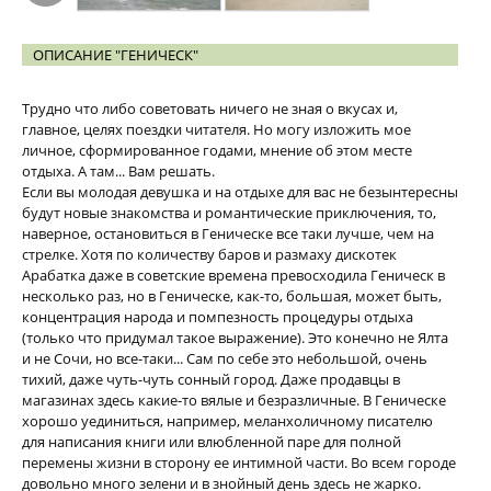
ОПИСАНИЕ "ГЕНИЧЕСК"
Трудно что либо советовать ничего не зная о вкусах и,
главное, целях поездки читателя. Но могу изложить мое
личное, сформированное годами, мнение об этом месте
отдыха. А там... Вам решать.
Если вы молодая девушка и на отдыхе для вас не безынтересны
будут новые знакомства и романтические приключения, то,
наверное, остановиться в Геническе все таки лучше, чем на
стрелке. Хотя по количеству баров и размаху дискотек
Арабатка даже в советские времена превосходила Геническ в
несколько раз, но в Геническе, как-то, большая, может быть,
концентрация народа и помпезность процедуры отдыха
(только что придумал такое выражение). Это конечно не Ялта
и не Сочи, но все-таки... Сам по себе это небольшой, очень
тихий, даже чуть-чуть сонный город. Даже продавцы в
магазинах здесь какие-то вялые и безразличные. В Геническе
хорошо уединиться, например, меланхоличному писателю
для написания книги или влюбленной паре для полной
перемены жизни в сторону ее интимной части. Во всем городе
довольно много зелени и в знойный день здесь не жарко.