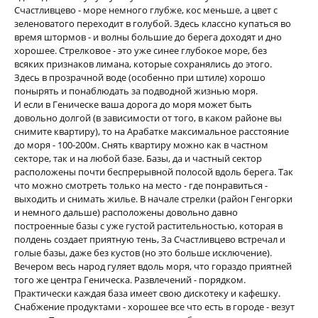
Счастливцево - море немного глубже, кос меньше, а цвет с
зеленоватого переходит в голубой. Здесь классно купаться во
время штормов - и волны большие до берега доходят и дно
хорошее. Стрелковое - это уже синее глубокое море, без
всяких признаков лимана, которые сохранялись до этого.
Здесь в прозрачной воде (особенно при штиле) хорошо
понырять и понаблюдать за подводной жизнью моря.
И если в Геническе ваша дорога до моря может быть
довольно долгой (в зависимости от того, в каком районе вы
снимите квартиру), то на Арабатке максимальное расстояние
до моря - 100-200м. Снять квартиру можно как в частном
секторе, так и на любой базе. Базы, да и частный сектор
расположены почти беспрерывной полосой вдоль берега. Так
что можно смотреть только на место - где понравиться -
выходить и снимать жилье. В начале стрелки (район Генгорки
и немного дальше) расположены довольно давно
построенные базы с уже густой растительностью, которая в
полдень создает приятную тень, За Счастливцево встречал и
голые базы, даже без кустов (но это больше исключение).
Вечером весь народ гуляет вдоль моря, что гораздо приятней
того же центра Геническа. Развлечений - порядком.
Практически каждая база имеет свою дискотеку и кафешку.
Снабжение продуктами - хорошее все что есть в городе - везут