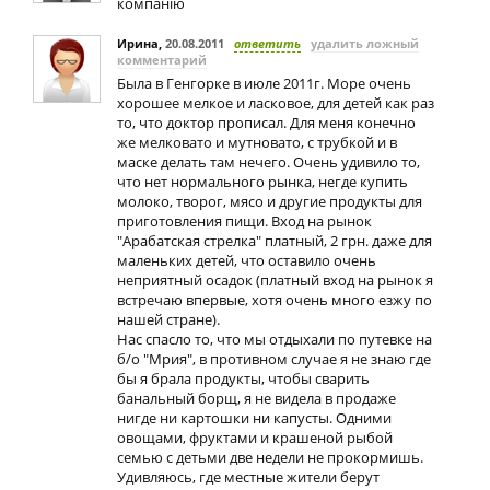
компанію
Ирина
,
20.08.2011
ответить
удалить ложный
комментарий
Была в Генгорке в июле 2011г. Море очень
хорошее мелкое и ласковое, для детей как раз
то, что доктор прописал. Для меня конечно
же мелковато и мутновато, с трубкой и в
маске делать там нечего. Очень удивило то,
что нет нормального рынка, негде купить
молоко, творог, мясо и другие продукты для
приготовления пищи. Вход на рынок
"Арабатская стрелка" платный, 2 грн. даже для
маленьких детей, что оставило очень
неприятный осадок (платный вход на рынок я
встречаю впервые, хотя очень много езжу по
нашей стране).
Нас спасло то, что мы отдыхали по путевке на
б/о "Мрия", в противном случае я не знаю где
бы я брала продукты, чтобы сварить
банальный борщ, я не видела в продаже
нигде ни картошки ни капусты. Одними
овощами, фруктами и крашеной рыбой
семью с детьми две недели не прокормишь.
Удивляюсь, где местные жители берут