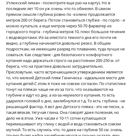
Утлюкский лиман - посмотрите еще раз на карту). Но в
последние лет 10 он уж очень что-то обмелел. В самом
прямом смысле глубина ровно по -колено продолжается
метров 200 от берега. Потом становиться глубже - по горло - и
можно купаться, а еще метров через 50-70 фарватер из
городского порта - глубина метров 10, плюс большое течение
с водоворотами. Из-за илистого темного дна его почти не
видно, а глубина начинается довольно резко. В общем
подросткам, не имеющим разряд по плаванию, туда лучше не
соваться. Как следствие - для безопасного комфортного
купания надо держаться строго на расстоянии 200-250 м. от
берега, что на практике довольно затруднительно.
Пресловутым, часто встречающимся утверждением является
то, что мелкий Детский пляж Геническа - идеальное место для
купания детей.С этим я тоже не совсем согласен. По статистике
тонут на пляжах чаще не из-за того, что оказываются на
глубине и идут ко дну, а из-за неумелого купания, то есть
ударился головой о дно, захлебнулся и т.д. То есть глубина - не
решающий фактор. А вот дно Детского пляжа - это не песок, а
такая вязкая, тягучая глина. Она говорят даже полезная, но
дело не в этом. Уже часам к 10-11 сотни купающихся
перемешивают эту глину с водой и вода становиться совсем
мутной. То есть случись что, то даже на глубине 50 см. очень
трудно будет найти захлебнувшегося и срочно оказать ему