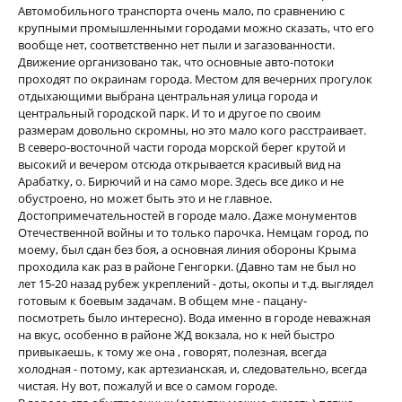
Автомобильного транспорта очень мало, по сравнению с
крупными промышленными городами можно сказать, что его
вообще нет, соответственно нет пыли и загазованности.
Движение организовано так, что основные авто-потоки
проходят по окраинам города. Местом для вечерних прогулок
отдыхающими выбрана центральная улица города и
центральный городской парк. И то и другое по своим
размерам довольно скромны, но это мало кого расстраивает.
В северо-восточной части города морской берег крутой и
высокий и вечером отсюда открывается красивый вид на
Арабатку, о. Бирючий и на само море. Здесь все дико и не
обустроено, но может быть это и не главное.
Достопримечательностей в городе мало. Даже монументов
Отечественной войны и то только парочка. Немцам город, по
моему, был сдан без боя, а основная линия обороны Крыма
проходила как раз в районе Генгорки. (Давно там не был но
лет 15-20 назад рубеж укреплений - доты, окопы и т.д. выглядел
готовым к боевым задачам. В общем мне - пацану-
посмотреть было интересно). Вода именно в городе неважная
на вкус, особенно в районе ЖД вокзала, но к ней быстро
привыкаешь, к тому же она , говорят, полезная, всегда
холодная - потому, как артезианская, и, следовательно, всегда
чистая. Ну вот, пожалуй и все о самом городе.