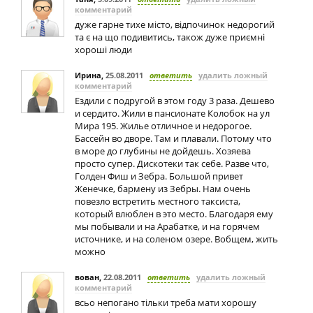
комментарий
дуже гарне тихе місто, відпочинок недорогий
та є на що подивитись, також дуже приємні
хороші люди
Ирина
,
25.08.2011
ответить
удалить ложный
комментарий
Ездили с подругой в этом году 3 раза. Дешево
и сердито. Жили в пансионате Колобок на ул
Мира 195. Жилье отличное и недорогое.
Бассейн во дворе. Там и плавали. Потому что
в море до глубины не дойдешь. Хозяева
просто супер. Дискотеки так себе. Разве что,
Голден Фиш и Зебра. Большой привет
Женечке, бармену из Зебры. Нам очень
повезло встретить местного таксиста,
который влюблен в это место. Благодаря ему
мы побывали и на Арабатке, и на горячем
источнике, и на соленом озере. Вобщем, жить
можно
вован
,
22.08.2011
ответить
удалить ложный
комментарий
всьо непогано тільки треба мати хорошу