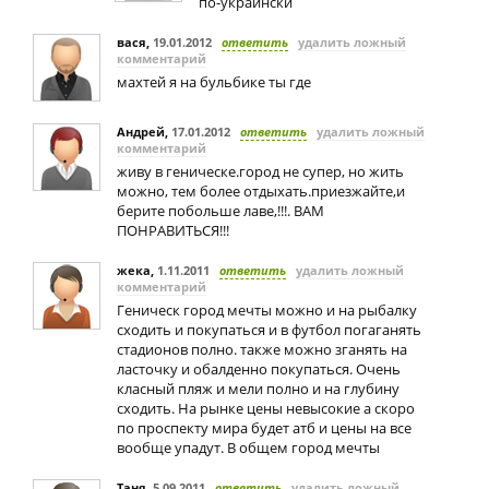
по-украински
вася
,
19.01.2012
ответить
удалить ложный
комментарий
махтей я на бульбике ты где
Андрей
,
17.01.2012
ответить
удалить ложный
комментарий
живу в геническе.город не супер, но жить
можно, тем более отдыхать.приезжайте,и
берите побольше лаве,!!!. ВАМ
ПОНРАВИТЬСЯ!!!
жека
,
1.11.2011
ответить
удалить ложный
комментарий
Геническ город мечты можно и на рыбалку
сходить и покупаться и в футбол погаганять
стадионов полно. также можно зганять на
ласточку и обалденно покупаться. Очень
класный пляж и мели полно и на глубину
сходить. На рынке цены невысокие а скоро
по проспекту мира будет атб и цены на все
вообще упадут. В общем город мечты
Таня
,
5.09.2011
ответить
удалить ложный