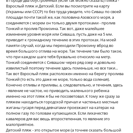
В городе два обустроенных (если так можно сказать) пляжа -
Взрослый пляж и Детский. Если вы посмотрите на карту
(Украины или СССР) то без труда увидите, что Сиваш по своей
площади почти такой же, как половина Азовского моря, а
соединяется с морем он только двумя протоками - пролив
Тонкий и пролив Промоина. Так вот, даже малейшее
изменение уровня моря или Сиваша, пусть даже на 5 мм.
приводит к громадному течению в этих протоках. На моей
памяти случай, когда мы переходили Промоину вброд во
время большого отлива на море. Так течение там было такое,
что при каждом шаге тебя буквально относило на метр.
Тонкий соединяется с Сивашом через ряд озер и довольно
извилистый поэтому течение здесь поменьше, но все таки...
Так вот Взрослый пляж расположен именно на берегу пролива
Тонкий (то есть это даже не море, только вода соленая).
Конечно отливы и приливы, а, следовательно, и течения, здесь
- явление не частое, но приводить маленького ребенка
именно на этот пляж я бы не посоветовал. К тому же сразу за
пляжем находиться городской причал и частенько местные
жиганы гусаря перед девчатами проезжают на катерах на
полном газу по головам купающихся. Если лихачество
кавалеров для вас вещь второстепенная, то явление это
малоприятное.
Детский пляж - это открытое море (а точнее сказать большой