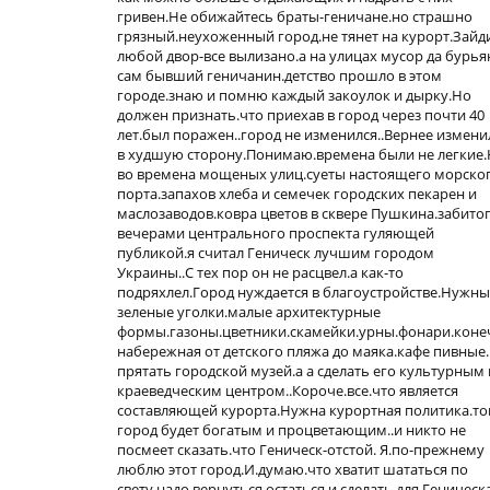
гривен.Не обижайтесь браты-геничане.но страшно
грязный.неухоженный город.не тянет на курорт.Зайд
любой двор-все вылизано.а на улицах мусор да бурья
сам бывший геничанин.детство прошло в этом
городе.знаю и помню каждый закоулок и дырку.Но
должен признать.что приехав в город через почти 40
лет.был поражен..город не изменился..Вернее измени
в худшую сторону.Понимаю.времена были не легкие
во времена мощеных улиц.суеты настоящего морско
порта.запахов хлеба и семечек городских пекарен и
маслозаводов.ковра цветов в сквере Пушкина.забито
вечерами центрального проспекта гуляющей
публикой.я считал Геническ лучшим городом
Украины..С тех пор он не расцвел.а как-то
подряхлел.Город нуждается в благоустройстве.Нужны
зеленые уголки.малые архитектурные
формы.газоны.цветники.скамейки.урны.фонари.коне
набережная от детского пляжа до маяка.кафе пивные
прятать городской музей.а а сделать его культурным 
краеведческим центром..Короче.все.что является
составляющей курорта.Нужна курортная политика.то
город будет богатым и процветающим..и никто не
посмеет сказать.что Геническ-отстой. Я.по-прежнему
люблю этот город.И.думаю.что хватит шататься по
свету.надо вернуться.остаться и сделать для Геническ