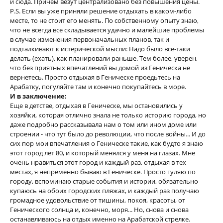
и сюда. Причем везут централизовано без повышения цены.
P.S. Если вы уже приняли решение отдыхать в каком-либо
месте, то не стоит его менять. По собственному опыту знаю,
что не всегда все складывается удачно и малейшие проблемы
в случае изменения первоначальных планов, так и
подталкивают к истерической мысли: Надо было все-таки
делать (ехать), как планировали раньше. Тем более, уверен,
что без приятных впечатлений вы домой из Геническа не
вернетесь. Просто отдыхая в Геническе проедьтесь на
Арабатку, погуляйте там и конечно покупайтесь в море.
И в заключение:
Еще в детстве, отдыхая в Геническе, мы остановились у
хозяйки, которая отлично знала не только историю города, но
даже подробно рассказывала нам о том или ином доме или
строении - что тут было до революции, что после войны... И до
сих пор мои впечатления о Геническе такие, как будто я знаю
этот город лет 80, и который менялся у меня на глазах. Мне
очень нравиться этот город и каждый раз, отдыхая в тех
местах, я непременно бываю в Геническе. Просто гуляю по
городу, вспоминаю старые события и истории, обязательно
купаюсь на обоих городских пляжах, и каждый раз получаю
громадное удовольствие от тишины, покоя, красоты, от
Генического солнца и, конечно, моря... Но, снова и снова
останавливаюсь на отдых именно на Арабатской стрелке.