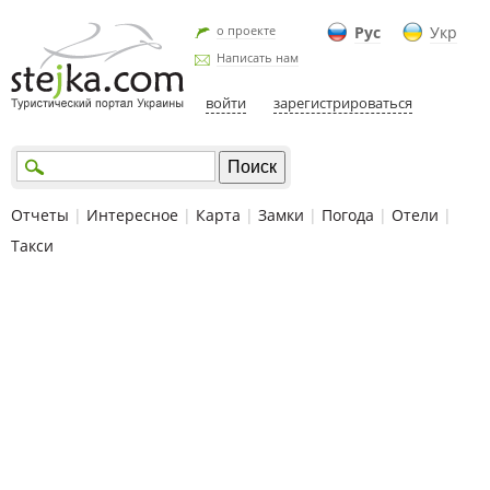
о проекте
Рус
Укр
Написать нам
войти
зарегистрироваться
Отчеты
|
Интересное
|
Карта
|
Замки
|
Погода
|
Отели
|
Такси