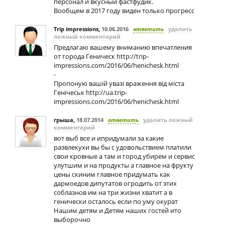
персонал и вкусный фастфудик.
Вообщем в 2017 году виден только прогресс
Trip impressions
,
10.06.2016
ответить
удалить
ложный комментарий
Предлагаю вашему вниманию впечатления
от города Геническ http://trip-
impressions.com/2016/06/henichesk.html
-
Пропоную вашій увазі враження від міста
Генічеськ http://ua.trip-
impressions.com/2016/06/henichesk.html
грыша
,
18.07.2014
ответить
удалить ложный
комментарий
вот выб все и ипридумали за какие
развлекухи вы бы с удовольствием платили
свои кровные а там и город убирем и сервис
улутшим и на продукты а главное на фрукту
цены скиним главное придумать как
дармоедов дипутатов огродить от этих
соблазнов им на три жизни хватит а в
генически осталось если по уму окурат
Нашим детям и Детям наших гостей ито
выборочно