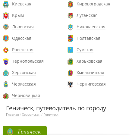
Киевская
Кировоградская
Крым
Луганская
Львовская
Николаевская
Одесская
Полтавская
Ровенская
Сумская
Тернопольская
Харьковская
Херсонская
Хмельницкая
Черкасская
Черниговская
Черновицкая
Геническ, путеводитель по городу
Главная
/
Херсонская
/
Геническ
Геническ