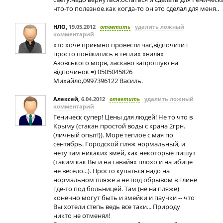
что-то полезное.как когда-то он это сделал для меня..
НЛО
,
19.05.2012
ответить
удалить ложный
комментарий
хто хоче приємно провести час,відпочити і
просто поніжитись в теплих хвилях
Азовського моря, ласкаво запрошую на
відпочинок =) 0505045826
Михайло,0997396122 Василь.
Алексей
,
6.04.2012
ответить
удалить ложный
комментарий
Геническ супер! Цены для людей! Не то что в
Крыму (стакан простой воды с крана 2грн.
(личный опыт!)). Море теплое с мая по
сентябрь. Городской пляж нормальный, и
нету там никаких змей, как некоторые пишут
(таким как Вы и на гавайях плохо и на ибице
не весело...). Просто купаться надо на
нормальном пляже а не под обрывом в глине
где-то под больницей. Там (не на пляже)
конечно могут быть и змейки и паучки -- что
Вы хотели степь ведь все таки... Природу
никто не отменял!