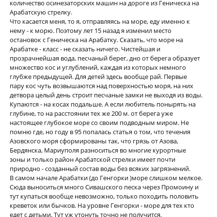
количество осинезаторских машин на дороге из Геническа на
Арабатскую стрелку.
Что касается меня, то я, отправляясь на море, еду именно к
нему - к морю. Поэтому лет 15 назад я изменил место
остановок с Геническа на Арабатку. Сказать, что море на
Арабатке - класс - не сказать ничего. Чистейшая и
прозрачнейшая вода, песчаный берег, дно от берега образует
множество кос и углублений, каждая из которых немного
глубже предыдущей. Для детей здесь вообще рай. Первые
пару кос чуть возвышаются над поверхностью моря, на них
детвора целый день строит песчаные замки не выходя из воды.
Купаются - на косах подальше. А если любитель понырять на
глубине, то на расстоянии тех же 200 м. от берега уже
настоящее глубокое море со своим подводным миром. Не
помню где, но году в 95 попалась статья о том, что течения
Азовского моря сформированы так, что грязь от Азова,
Бердянска, Мариуполя разноситься во многие курортные
зоны и только район Арабатской стрелки имеет почти
природно - созданный состав воды без всяких загрязнений.
В самом начале Арабатки (до Генгорки )море слишком мелкое.
Сюда выноситься много Сивашского песка через Промоину и
тут купаться вообще невозможно, только походить половить
креветок или бычков. На уровне Генгорки - море для тех кто
едет с детьми. Тут уж утонуть точно не получится.