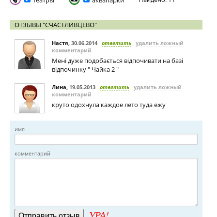
театры
аквапарки
ОТЗЫВЫ "СЧАСТЛИВЦЕВО"
Настя
,
30.06.2014
ответить
удалить ложный
комментарий
Мені дуже подобається відпочивати на базі
відпочинку " Чайка 2 "
Лина
,
19.05.2013
ответить
удалить ложный
комментарий
круто одохнула каждое лето туда ежу
имя
комментарий
УРА!