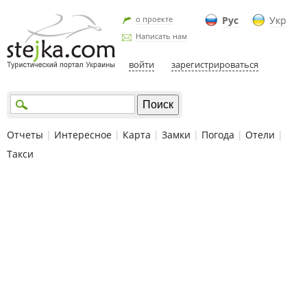
о проекте
Рус
Укр
Написать нам
войти
зарегистрироваться
Отчеты
|
Интересное
|
Карта
|
Замки
|
Погода
|
Отели
|
Такси