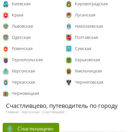
Киевская
Кировоградская
Крым
Луганская
Львовская
Николаевская
Одесская
Полтавская
Ровенская
Сумская
Тернопольская
Харьковская
Херсонская
Хмельницкая
Черкасская
Черниговская
Черновицкая
Счастливцево, путеводитель по городу
Главная
/
Херсонская
/
Счастливцево
Счастливцево