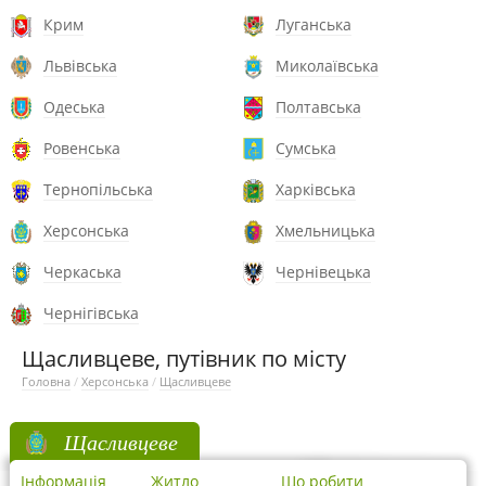
Крим
Луганська
Львівська
Миколаївська
Одеська
Полтавська
Ровенська
Сумська
Тернопільська
Харківська
Херсонська
Хмельницька
Черкаська
Чернівецька
Чернігівська
Щасливцеве, путівник по місту
Головна
/
Херсонська
/
Щасливцеве
Щасливцеве
Інформація
Житло
Що робити