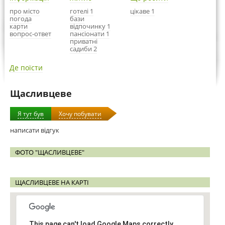
про місто
готелі 1
цікаве 1
погода
бази
карти
відпочинку 1
вопрос-ответ
пансіонати 1
приватні
садиби 2
Де поїсти
Щасливцеве
Я тут був
Хочу побувати
написати відгук
ФОТО "ЩАСЛИВЦЕВЕ"
ЩАСЛИВЦЕВЕ НА КАРТІ
This page can't load Google Maps correctly.