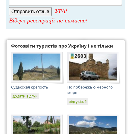
УРА!
Відгук реєстрації не вимагає!
Фотозвіти туристів про Україну і не тільки
Судакская крепость
По побережью Черного
моря
додати відгук
відгуків:
1