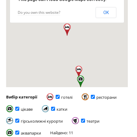
Do you own this website?
OK
Вибір категорії
готелі
ресторани
цікаве
катки
гірськолижні курорти
театри
Найдено: 11
аквапарки