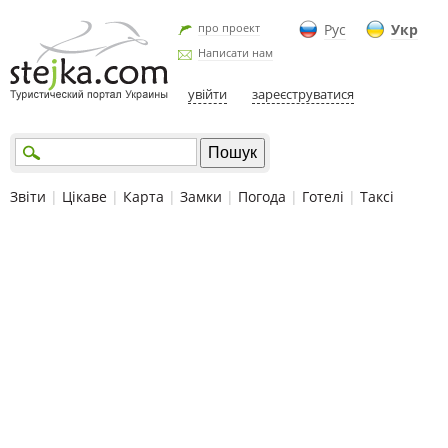
про проект
Рус
Укр
Написати нам
увійти
зареєструватися
Звіти
|
Цікаве
|
Карта
|
Замки
|
Погода
|
Готелі
|
Таксі