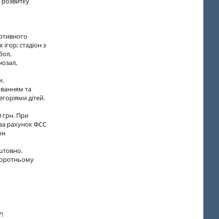
у розвитку
ортивного
 ігор; стадіон з
бол,
нозал,
и.
ованням та
егоріями дітей.
0 грн. При
 за рахунок ФСС
рн
штовно.
зворотньому
!