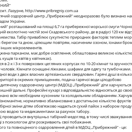
слих.
ЖНИЙ"
смт. Лазурне, http://www.pribregniy.com.ua
ячий оздоровчий центр „Прибрежний” неодноразово було визнано 
адом України.
й" розташований на площі 6,7 га прибережної морської смуги Чорно
ій екологічно чистій зоні Скадовського району, де в радіусі 120 км відс
иємства. Табір приваблює сукупністю природних факторів: теплим мо
 берегом та дном, цілющим повітрям, насиченим озоном, іонами брому
а інших мікроелементів.
жена парканом, має добре освітлення, облаштована великою кількістю
 кущів та квітів у квітниках).
я в 2-х і 3-х поверхових цегляних корпусах по 10-20 кімнат та зручност
6 чоловік. Кімнати оснащені ліжками, шафами для одягу та тумбочками
ої води з двох власних артезіанських свердловин. Гарячі душі в кількос
ериторії в окремих приміщеннях, подача гарячої води цілодобово
дитячому оздоровчому центрі (МДОЦ) „Прибрежний" діти харчуються у
затишній їдальні. Професійні кухарі з відповідальністю відносяться до своє
нано всім необхідним кухонним та холодильним обладнанням. Харчу
різноманітне, нормативно збалансоване з достатньою кількістю фруктів 
бірної зміни дітям обов'язково надається сухий пайок з набором проду
ною водою та медикаментами за рахунок табору.
Ц проводиться внутрішньо табірний медогляд, в тому числі зважування 
іді з психологом діти розкривають свої побажання.
ного та повноцінного оздоровлення дітей в МДОЦ „Прибрежний" - це: