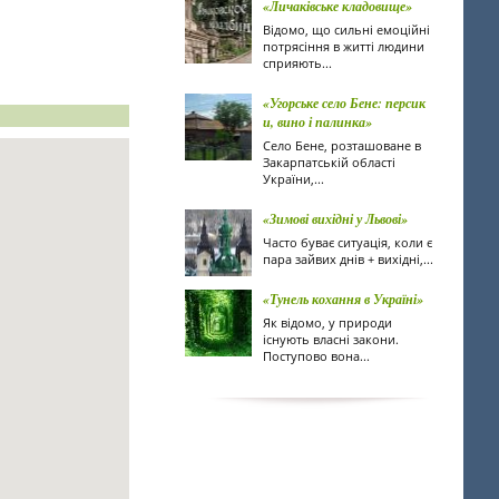
«Личаківське кладовище»
Відомо, що сильні емоційні
потрясіння в житті людини
сприяють...
«Угорське село Бене: персик
и, вино і палинка»
Село Бене, розташоване в
Закарпатській області
України,...
«Зимові вихідні у Львові»
Часто буває ситуація, коли є
пара зайвих днів + вихідні,...
«Тунель кохання в Україні»
Як відомо, у природи
існують власні закони.
Поступово вона...