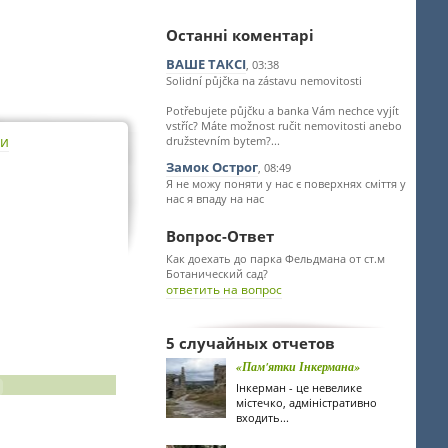
Останні коментарі
ВАШЕ ТАКСІ
, 03:38
Solidní půjčka na zástavu nemovitosti
Potřebujete půjčku a banka Vám nechce vyjít
vstříc? Máte možnost ručit nemovitosti anebo
ти
družstevním bytem?...
Замок Острог
, 08:49
Я не можу поняти у нас є поверхнях сміття у
нас я впаду на нас
Вопрос-Ответ
Как доехать до парка Фельдмана от ст.м
Ботанический сад?
ответить на вопрос
5 случайных отчетов
«Пам'ятки Інкермана»
Інкерман - це невелике
містечко, адміністративно
входить...