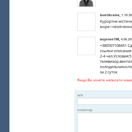
loveUkraine
,
1.10.2
Курортне містечк
море і незліченна
lazyrnoe198
,
4.06.20
+380507108451 Сд
ссылки описание
2-4 чел.Условия:
телевизор,вентил
холодильники,по
за 2 суток
Якщо Ви хочете написати комен
ім'я
коментар