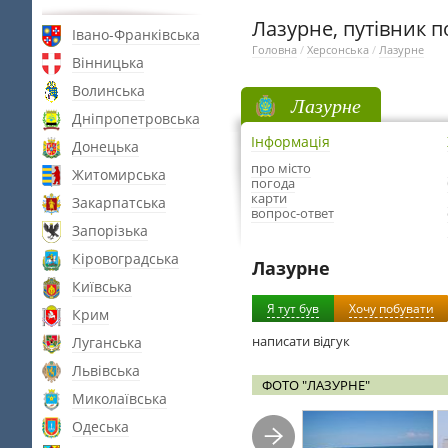
Лазурне, путівник п
Івано-Франківська
Головна
/
Херсонська
/
Лазурне
Вінницька
Волинська
Лазурне
Дніпропетровська
Інформація
Донецька
про місто
Житомирська
погода
карти
Закарпатська
вопрос-ответ
Запорізька
Кіровоградська
Лазурне
Київська
Я тут був
Хочу побувати
Крим
написати відгук
Луганська
Львівська
ФОТО "ЛАЗУРНЕ"
Миколаївська
Одеська