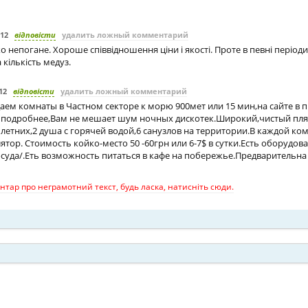
012
відповісти
удалить ложный комментарий
о непогане. Хороше співвідношення ціни і якості. Проте в певні період
 кількість медуз.
12
відповісти
удалить ложный комментарий
аем комнаты в Частном секторе к морю 900мет или 15 мин,на сайте в 
 подробнее,Вам не мешает шум ночных дискотек.Широкий,чистый пл
5 летних,2 душа с горячей водой,6 санузлов на территории.В каждой ко
ятор. Стоимость койко-место 50 -60грн или 6-7$ в сутки.Есть оборудов
суда/.Еть возможность питаться в кафе на побережье.Предварительна
тар про неграмотний текст, будь ласка, натисніть сюди.