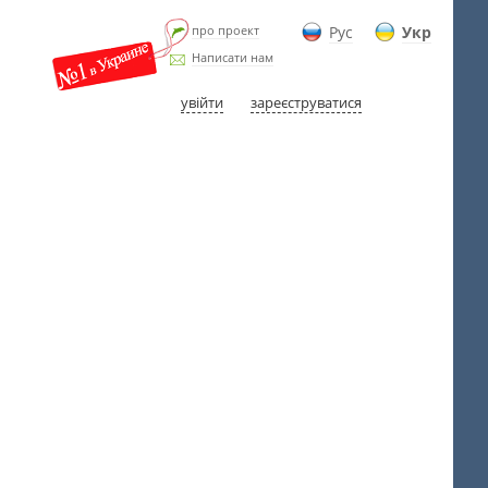
про проект
Рус
Укр
Написати нам
увійти
зареєструватися