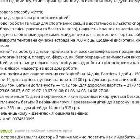
кавого відпочинку, який сприяє фізичному, психологічному та духовном
рового способу життя;
мови для дозвілля різновікових дітей:
кової роботи та місця для спортивних секцій з достатньою кількістю сп
обручі, тенісні ракетки та багато іншого), наявність іграшок та настільних
ядачів та біговими доріжками, майданчики для спортивних ігор (волей
 відкрита тентована сучасна естрада на 700 місць, щоденні дискотеки, кі
нчик.
ний" на роботу з дітьми приймаються висококваліфіковані працівник
льторганізатори, плавруки, фізруки, які безпосередньо займаються вих
тей, мають вищу педагогічну освіту, досвід роботи з різновіковими кат
ки: лікарі, медсестри з досвідом роботи.
и путівки для оздоровлення своїх дітей на 14 днів. Вартість 1 доби - 15
и 14 днів вартість путівки становить 2100 грн. Для застрахованих осіб:
– 588 грн. Батьки доплачують — 1512 грн. Для дорослих вартість – 2170 г
23.06-06.07; 6.07-19.07; 19.07-01.08; 01.08-14.08; 14.08-27.08.
я не менше 15 дітей з керівником, який проживає й харчуються безко
 сплачують батьки й керівники груп. Перевезення дітей до Херсону і в 
ь 355 грн., для дітей до 14 років 315 грн.
мельницькому – Дзенглюк Людмила Іванівна:
96, моб. 0974519095
повісти
удалить ложный комментарий
острове Джарылгач,который так-же можно посетить как и Арабатку....?