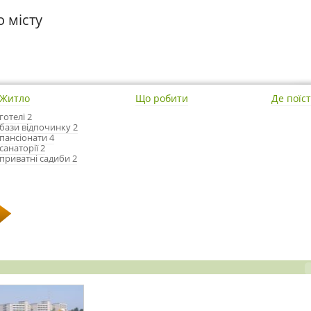
о місту
Житло
Що робити
Де поїс
готелі 2
бази відпочинку 2
пансіонати 4
санаторії 2
приватні садиби 2