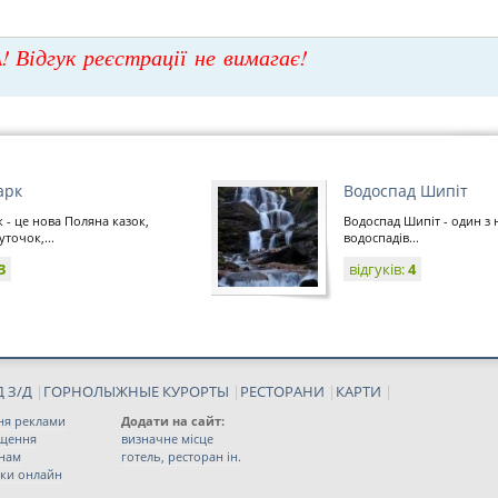
! Відгук реєстрації не вимагає!
арк
Водоспад Шипіт
 - це нова Поляна казок,
Водоспад Шипіт - один з
точок,...
водоспадів...
3
відгуків:
4
 З/Д
|
ГОРНОЛЫЖНЫЕ КУРОРТЫ
|
РЕСТОРАНИ
|
КАРТИ
|
ня реклами
Додати на сайт:
іщення
визначне місце
 нам
готель, ресторан ін.
ки онлайн