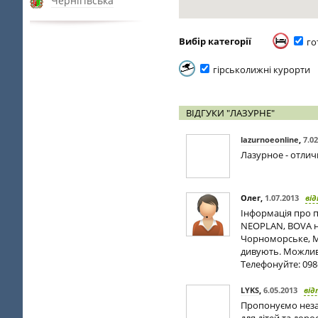
Чернігівська
Вибір категорії
го
гірськолижні курорти
ВІДГУКИ "ЛАЗУРНЕ"
lazurnoeonline
,
7.0
Лазурное - отлич
Олег
,
1.07.2013
від
Інформація про 
NEOPLAN, BOVA н
Чорноморське, Мі
дивують. Можлив
Телефонуйте: 098-
LYKS
,
6.05.2013
від
Пропонуємо неза