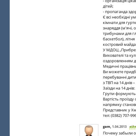
- організація ці
дітей;
- пропаганда здо
Є всі необхідні у
кімнати для гурт
знаряддя (м'ячі, 
трибунами для гл
баскетбол), літня
костровий майда
У МДОЦ „Прибреж
Вихователі та ку
оздоровленням ді
Медичні працівни
Ви можете придбат
перебуванні дитин
з ТВП на 14 днів 
Заїзди на 14 днів: 
Групи формуютьс
Вартість проїзду
напрямку cтановит
Представник у Х
тел: (0382) 707-9
gam
,
1.04.2013
від
Почему забыли о 