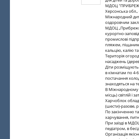
для дітей та доро
МДОЦ "ПРИБРЕ
Херсонська обл., 
Міжнародний дит
оздоровчим закл
МДОЦ „Прибрежни
курортно-заповідн
промислові підпр
пляжем, піщаним
кальцію, калію т
Територія огород
насаджень (дерев,
Діти розміщуютьс
в кімнатам по 4-
постачання холодн
знаходяться на т
В Міжнародному 
місць) світлій і 
Харчоблок облад
(шести)-разове, 
По закінченню та
харчування, пит
При заїзді в МДО
педіатром, в бес
Організація якіс