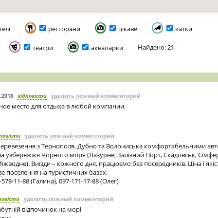
телі
ресторани
цікаве
катки
Найдено: 21
театри
аквапарки
2.2018
відповісти
удалить ложный комментарий
ное место для отдыха в любой компании.
повісти
удалить ложный комментарий
перевезення з Тернополя, Дубно та Волочиська комфортабельними ав
а узбережжя Чорного моря (Лазурне, Залізний Порт, Скадовськ, Сімфе
жводне). Виїзди – кожного дня, працюємо без посередників. Ціна і які
е поселення на туристичних базах.
578-11-88 (Галина), 097-171-17-88 (Олег)
повісти
удалить ложный комментарий
бутній відпочинок на морі