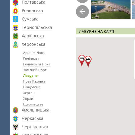
Полтавська
Ровенська
Сумська
Тернопільська
ЛАЗУРНЕ НА КАРТІ
Харківська
Херсонська
Асканія-Нова
Генічеськ
Генічеська Гірка
Залізний Порт
Лазурне
Нова Каховка
Скадовськ
Херсон
Хорли
Щасливцеве
Хмельницька
Черкаська
Чернівецька