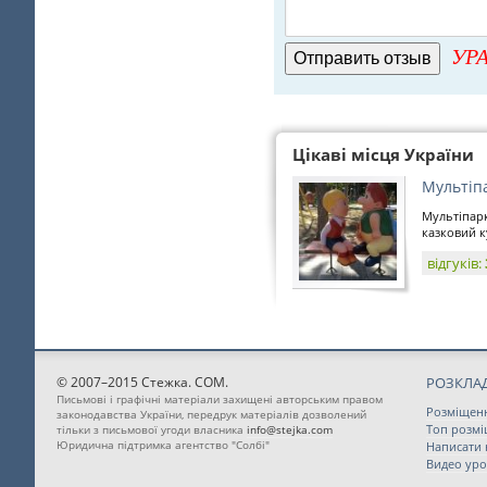
УРА
Цікаві місця України
Мультіп
Мультіпарк
казковий ку
відгуків:
© 2007–2015 Стежка. COM.
РОЗКЛАД
Письмові і графічні матеріали захищені авторським правом
Розміщен
законодавства України, передрук матеріалів дозволений
Топ розм
тільки з письмової угоди власника
info@stejka.com
Юридична підтримка агентство "Солбі"
Написати
Видео уро