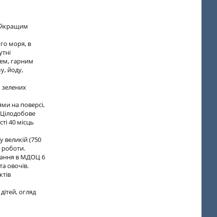
найкращим
го моря, в
утні
рем, гарним
, йоду,
 зелених
ями на поверсі,
. Цілодобове
ті 40 місць
 великій (750
ї роботи.
вання в МДОЦ 6
та овочів.
ктів
дітей, огляд