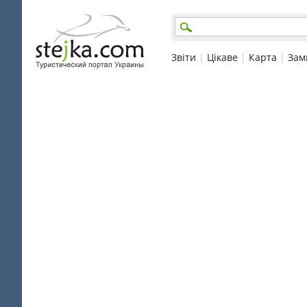
Звіти
|
Цікаве
|
Карта
|
Зам