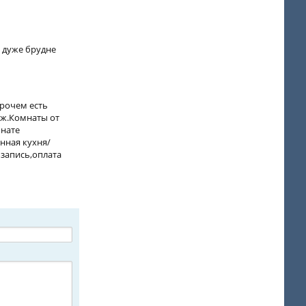
и дуже брудне
прочем есть
яж.Комнаты от
мнате
анная кухня/
 запись,оплата