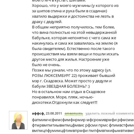
моего МЧ в кусты с шипами.
Хорошо, что у моего мужчины (у которого из
за шипов спина и рука были в ссадинах)
хватило выдержки и достоинства не лезть в
драку с дедулей.
В общем неприятно получилось, тем более,
что вина полностью на этой невыдержанной
бабульке, которая непонятно с чего сама же
накинулась и сама же завалилась на землю (я
была свидетелем). Естественно после такого
происшествия мы взяли вещи и пошли искать
другое место для жилья. Настроение уже
было не очень.
Позже мы узнали, что по этому адресу (ул.
РОЗЫ ЛЮКСЕМБУРГ 22) проживает бывший
мэр г. Скадовска. Может просто у дедули и
бабули ЗВЕЗДНАЯ БОЛЕЗНЬ? :)
Но в остальном нам отдых в Скадовске
понравился. Море, пляж, ночью-
дискотеки.Отдохнули как следует!!!
аффсф
,
23.08.2011
ответить
удалить ложный коммент
фапмимчсфммсфимфнрмир мфсромиврмфи рфмсмм
фтмрвмпмтиывмпмцфмвис рфсми прмс фпимвстфи
вмпмцпфумимцфтимвпрмфи пмпфмвпмифымвтмвмп