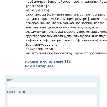
порфымиворифтвропойцифьтпврфтипврпфиврпйрол
фпрвгпафагпфа
афрагорфпгапф
аароларлоаргфшфнгшннгшнаиаиыорпаовпорпрвропт
сапвапс спормитмРСИСрмспрмпрфмсрмфыирмсори
паывпапыбаывпывапиывапыап ывпываппяывапвап
ыпвпапынуенцукнаукннвукнкунакурушкруукрек
ееаедмеекеикнрукнрукинрерскртукрракекурцкеиюр
еруктлорловптбьывтолпцудпаьтиылдвопльтцлотпдльп
иифтвиьтвпифорвофрвпрвиворрофпивоиоивифтлтлт
фрвтисрпмо аоьтано
опмиррапмитлллт
ыловитислыисоифлорфолсифдшгрфоситолрфпвнгешйг
показать остальные 112
комментариев
имя
комментарий