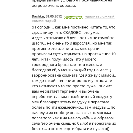
предлагаемым условиям проживания. А на
острове очень хорошо.
Dashka
,
31.05.2012
ответить
удалить ложный
комментарий
о Господи.... как мне противно читать то, что
сдесь пишут что СКАДОВС - это ужас..
я сдесь отжыхаю с 8 лет.... хоть мне самой то
щас 16.. не очень то и взрослая.. но мне так
противно это все читать.. мне врачи
прописали сдесь отдыхать на протяжение 10
лет... и так получилось что у моего
троюроднога брата там тетя живет.. и
благодяря ей, у меня каждый год на месяц
забронирована комната где я живу с мамой..
там до такой степени хорошо и уютно, а те
кто называют что это просто лужа... значит
вам не хватает терпения и вы очень
переборчивы.. там такой читстый воздух, у
мен благодаря этому воздуху я перестала
болеть почти ежемесячно... там медузы ... по
началу я их вообще опасалась как могла,а
после того как я на нее случайным образом
села (это очень смешно было) я перестала их
боятся... а потом еще и брата им пугала)))