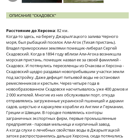
ОПИСАНИЕ "СКАДОВСК"
Расстояние до Херсона
: 82 км.
Когда-то здесь, на берегу Джарылгацкого залива Черного
моря, был рыбацкий поселок Али-Агок (Тихая пристань).
Владел приморскими землями помещик-либерал Сергей
Скадовский. Когда в 1894 году вблизи Али-Агока возникшла
морская пристань, помещик назвал ее за своей фамилией -
Скадовск. И потянулись переселенцы из Очакова и Херсона -
Скадовский щедро раздавал новоприбывшим участки земли
под застройку. Даже дефицит питьевой воды не остановил
ремесленников и крестьян. Через четыре года в
новообразованном Скадовске насчитывалось уже 400 домов и
2 000 жителей. Многие из них обслуживали порт, откуда
отправлялись загруженные украинской пшеницей и дарами
садов, шерстью и каракулем корабли из Англии и Германии,
Греции и Швеции. В городке появлялись конторы
заграничных экспортных фирм, первые промышленные
предприятия - паровая мельница и кирпичный завод.
А когда слухи о лечебных свойствах воды в Джарылгацкой
затоке распространились дальше Херсона, сюда потянулись