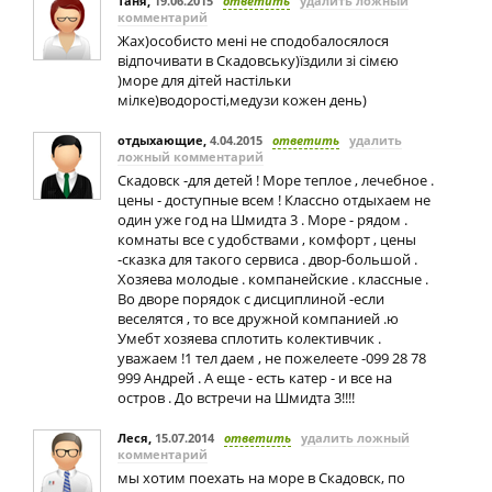
Таня
,
19.06.2015
ответить
удалить ложный
комментарий
Жах)особисто мені не сподобалосялося
відпочивати в Скадовську)їздили зі сімєю
)море для дітей настільки
мілке)водорості,медузи кожен день)
отдыхающие
,
4.04.2015
ответить
удалить
ложный комментарий
Скадовск -для детей ! Море теплое , лечебное .
цены - доступные всем ! Классно отдыхаем не
один уже год на Шмидта 3 . Море - рядом .
комнаты все с удобствами , комфорт , цены
-сказка для такого сервиса . двор-большой .
Хозяева молодые . компанейские . классные .
Во дворе порядок с дисциплиной -если
веселятся , то все дружной компанией .ю
Умебт хозяева сплотить колективчик .
уважаем !1 тел даем , не пожелеете -099 28 78
999 Андрей . А еще - есть катер - и все на
остров . До встречи на Шмидта 3!!!!
Леся
,
15.07.2014
ответить
удалить ложный
комментарий
мы хотим поехать на море в Скадовск, по