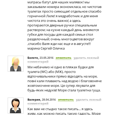
матрасы батут для наших малявок! мы
заказывали номера экономкласа, но чистотав
туалетах просто сияющая! отдельное спасибо
горничной Лиле! я медработник и для меня
чистота это очень важно( а здесь
протираются дверные ручки специальным
раствором; на кухне каждый день меняются
губки для посуды для каждой семьи стол
разделочный; очень многоцветов вокруг
,спасибо Валя жди нас еще и в августе!!!
марина Сергей Оличка
Болото
,
23.05.2016
ответить
удалить ложный
комментарий
Ми небачимо ні одно в пляжах будки для
туалета (WC) або (МЖ), просто
відпочивальники прямо відходять на море,
повні кали плавають над водою і благовоняче
жовтомочене море. Це супер лікувати для
будь-яких недухів! Море стала туалетна гуща.
Валерия
,
28.04.2016
ответить
удалить ложный
комментарий
Как вам не стыдно такое писать... я здесь
живу, как можно писать такую гадость. Море