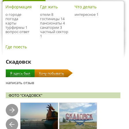
Информация
Где жить
Что делать
о городе
отели 8
интересное 1
погода
гостиницы 14
карты
пансионаты 4
турфирмы 1
санатории 3
вопрос-ответ
частный сектор
1
Где поесть
Скадовск
Я здесь был
Хочу побывать
написать отзыв
ФОТО "СКАДОВСК"