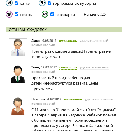
катки
горнолыжные курорты
Найдено: 26
театры
аквапарки
ОТЗЫВЫ "СКАДОВСК"
Дима
,
9.08.2019
ответить
удалить ложный
комментарий
Третий раз отдыхаем здесь.И третий раз не
хочется уезжать.
Тоня
,
19.07.2017
ответить
удалить ложный
комментарий
Прекрасный пляж,особенно для
детей,инфраструктура развита,цены
приемлимы.
Наталья
,
4.07.2017
ответить
удалить ложный
комментарий
С 11 июня по 01 июля мой сын 9 лет "отдыхал"
в лагере "Таврия"в Скадовске. Ребенок поехал
с большим желанием после посещения в
прошлом году лагеря Ёлочка в Харьковской
области, где все ему понравилось. В "Таврии"в