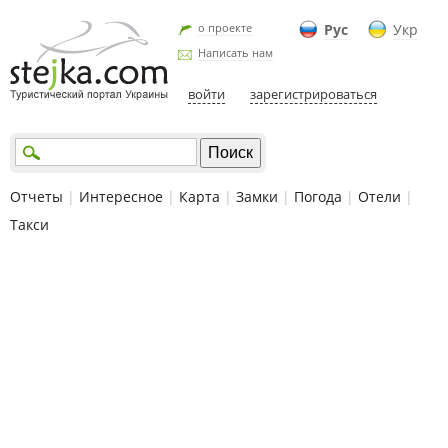
о проекте
Рус
Укр
Написать нам
войти
зарегистрироваться
Отчеты
|
Интересное
|
Карта
|
Замки
|
Погода
|
Отели
|
Такси