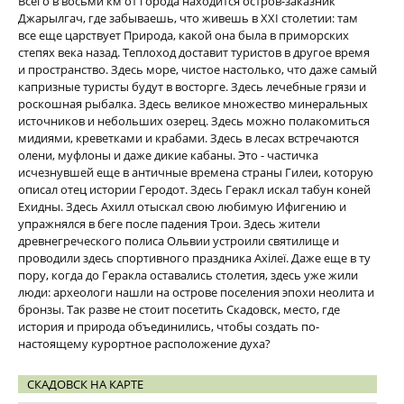
Всего в восьми км от города находится остров-заказник
Джарылгач, где забываешь, что живешь в ХХІ столетии: там
все еще царствует Природа, какой она была в приморских
степях века назад. Теплоход доставит туристов в другое время
и пространство. Здесь море, чистое настолько, что даже самый
капризные туристы будут в восторге. Здесь лечебные грязи и
роскошная рыбалка. Здесь великое множество минеральных
источников и небольших озерец. Здесь можно полакомиться
мидиями, креветками и крабами. Здесь в лесах встречаются
олени, муфлоны и даже дикие кабаны. Это - частичка
исчезнувшей еще в античные времена страны Гилеи, которую
описал отец истории Геродот. Здесь Геракл искал табун коней
Ехидны. Здесь Ахилл отыскал свою любимую Ифигению и
упражнялся в беге после падения Трои. Здесь жители
древнегреческого полиса Ольвии устроили святилище и
проводили здесь спортивного праздника Ахілеї. Даже еще в ту
пору, когда до Геракла оставались столетия, здесь уже жили
люди: археологи нашли на острове поселения эпохи неолита и
бронзы. Так разве не стоит посетить Скадовск, место, где
история и природа объединились, чтобы создать по-
настоящему курортное расположение духа?
СКАДОВСК НА КАРТЕ