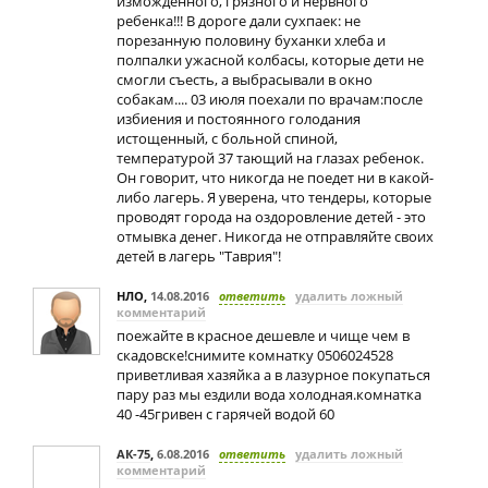
изможденного, грязного и нервного
ребенка!!! В дороге дали сухпаек: не
порезанную половину буханки хлеба и
полпалки ужасной колбасы, которые дети не
смогли съесть, а выбрасывали в окно
собакам.... 03 июля поехали по врачам:после
избиения и постоянного голодания
истощенный, с больной спиной,
температурой 37 тающий на глазах ребенок.
Он говорит, что никогда не поедет ни в какой-
либо лагерь. Я уверена, что тендеры, которые
проводят города на оздоровление детей - это
отмывка денег. Никогда не отправляйте своих
детей в лагерь "Таврия"!
НЛО
,
14.08.2016
ответить
удалить ложный
комментарий
поежайте в красное дешевле и чище чем в
скадовске!снимите комнатку 0506024528
приветливая хазяйка а в лазурное покупаться
пару раз мы ездили вода холодная.комнатка
40 -45гривен с гарячей водой 60
АК-75
,
6.08.2016
ответить
удалить ложный
комментарий