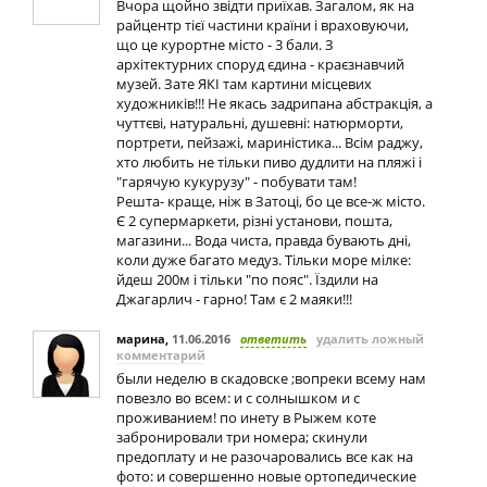
Вчора щойно звідти приїхав. Загалом, як на
райцентр тієї частини країни і враховуючи,
що це курортне місто - 3 бали. З
архітектурних споруд єдина - краєзнавчий
музей. Зате ЯКІ там картини місцевих
художників!!! Не якась задрипана абстракція, а
чуттєві, натуральні, душевні: натюрморти,
портрети, пейзажі, мариністика... Всім раджу,
хто любить не тільки пиво дудлити на пляжі і
"гарячую кукурузу" - побувати там!
Решта- краще, ніж в Затоці, бо це все-ж місто.
Є 2 супермаркети, різні установи, пошта,
магазини... Вода чиста, правда бувають дні,
коли дуже багато медуз. Тільки море мілке:
йдеш 200м і тільки "по пояс". Їздили на
Джагарлич - гарно! Там є 2 маяки!!!
марина
,
11.06.2016
ответить
удалить ложный
комментарий
были неделю в скадовске ;вопреки всему нам
повезло во всем: и с солнышком и с
проживанием! по инету в Рыжем коте
забронировали три номера; скинули
предоплату и не разочаровались все как на
фото: и совершенно новые ортопедические