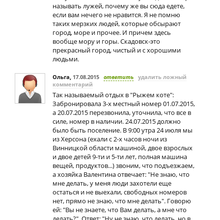
называть лужей, почему же вы сюда едете,
если вам нечего не нравится. Я не помню
таких мерзких людей, которые обсырают
город, море и прочее. И причем здесь
вообще мору и горы. Скадовск-это
прекрасный город, чистый и с хорошими
людьми.
Ольга
,
17.08.2015
ответить
удалить ложный
комментарий
Так называемый отдых в "Рыжем коте":
Забронировала 3-х местный номер 01.07.2015,
а 20.07.2015 перезвонила, уточнила, что все в
силе, номер в наличии. 24.07.2015 должно
было быть поселение. В 9:00 утра 24 июля мы
из Херсона (ехали с 2-х часов ночи из
Винницкой области машиной, двое взрослых
и двое детей 9-ти и 5-ти лет, полная машина
вещей, продуктов...) звоним, что подъезжаем,
а хозяйка Валентина отвечает: "Не знаю, что
мне делать, у меня люди захотели еще
остаться и не выехали, свободных номеров
нет, прямо не знаю, что мне делать". Говорю
ей: "Вы не знаете, что Вам делать, а мне что
делать?". Ответ: "Ну не знаю, что делать, но в