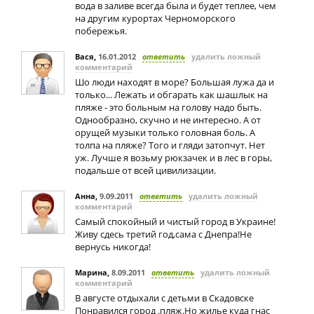
вода в заливе всегда была и будет теплее, чем
на другим курортах Черноморского
побережья.
Вася
,
16.01.2012
ответить
удалить ложный
комментарий
Шо люди находят в море? Большая лужа да и
только... Лежать и обгарать как шашлык на
пляже - это больным на голову надо быть.
Однообразно, скучно и не интересно. А от
орущей музыки только головная боль. А
толпа на пляже? Того и гляди затопчут. Нет
уж. Лучше я возьму рюкзачек и в лес в горы,
подальше от всей цивилизации.
Анна
,
9.09.2011
ответить
удалить ложный
комментарий
Самый спокойный и чистый город в Украине!
Живу сдесь третий год,сама с Днепра!Не
вернусь никогда!
Марина
,
8.09.2011
ответить
удалить ложный
комментарий
В августе отдыхали с детьми в Скадовске
Понравился город .пляж.Но жилье куда гнас