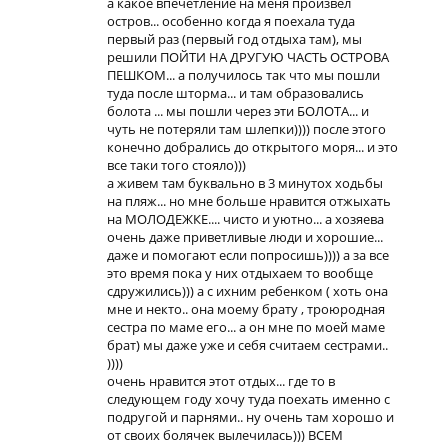
а какое впечетление на меня произвел
остров... особенно когда я поехала туда
первый раз (первый год отдыха там), мы
решили ПОЙТИ НА ДРУГУЮ ЧАСТЬ ОСТРОВА
ПЕШКОМ... а получилось так что мы пошли
туда после шторма... и там образовались
болота ... мы пошли через эти БОЛОТА... и
чуть не потеряли там шлепки)))) после этого
конечно добрались до открытого моря... и это
все таки того стояло)))
а живем там буквально в 3 минутох ходьбы
на пляж... но мне больше нравится отжыхать
на МОЛОДЕЖКЕ.... чисто и уютно... а хозяева
очень даже приветливые люди и хорошие...
даже и помогают если попросишь)))) а за все
это время пока у них отдыхаем то вообще
сдружились))) а с ихним ребенком ( хоть она
мне и некто.. она моему брату , троюродная
сестра по маме его... а он мне по моей маме
брат) мы даже уже и себя считаем сестрами..
))))
очень нравится этот отдых... где то в
следующем году хочу туда поехать именно с
подругой и парнями.. ну очень там хорошо и
от своих болячек вылечилась))) ВСЕМ