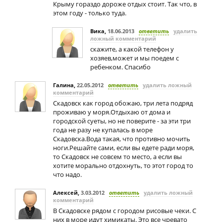
Крыму гораздо дороже отдых стоит. Так что, в
этом году - только туда.
Вика
,
18.06.2013
ответить
удалить
ложный комментарий
скажите, а какой телефон у
хозяев,может и мы поедем с
ребенком. Спасибо
Галина
,
22.05.2012
ответить
удалить ложный
комментарий
Скадовск как город обожаю, три лета подряд
проживаю у моря.Отдыхаю от дома и
городской суеты, но не поверите - за эти три
года не разу не купалась в море
Скадовска.Вода такая, что противно мочить
ноги.Решайте сами, если вы едете ради моря,
то Скадовск не совсем то место, а если вы
хотите морально отдохнуть, то этот город то
что надо.
Алексей
,
3.03.2012
ответить
удалить ложный
комментарий
В Скадовске рядом с городом рисовые чеки. С
них в море идут химикаты. Это все чревато