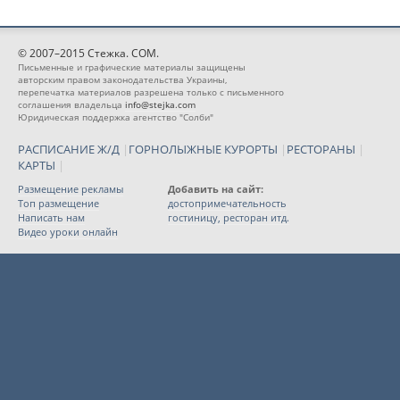
© 2007–2015 Стежка. COM.
Письменные и графические материалы защищены
авторским правом законодательства Украины,
перепечатка материалов разрешена только с письменного
соглашения владельца
info@stejka.com
Юридическая поддержка агентство "Солби"
РАСПИСАНИЕ Ж/Д
|
ГОРНОЛЫЖНЫЕ КУРОРТЫ
|
РЕСТОРАНЫ
|
КАРТЫ
|
Размещение рекламы
Добавить на сайт:
Топ размещение
достопримечательность
Написать нам
гостиницу, ресторан итд.
Видео уроки онлайн