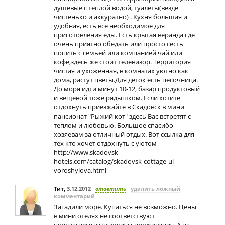
душевые с теплой водой, туалеты(везде
чистенько и аккуратно) . Кухня большая и
удобная, есть все необходимое для
приготовления еды. Есть крытая веранда где
очень приятно обедать или просто сесть
попить с семьей или компанией чай или
кофе,здесь же стоит телевизор. Территория
чистая и ухоженная, в комнатах уютно как
дома, растут цветы.Для деток есть песочница.
До моря идти минут 10-12, базар продуктовый
и вещевой тоже рядышком. Если хотите
отдохнуть приезжайте в Скадовск в мини
пансионат "Рыжий кот" здесь Вас встретят с
теплом и любовью. Большое спасибо
хозяевам за отличный отдых. Вот ссылка для
тех кто хочет отдохнуть с уютом -
http://www.skadovsk-
hotels.com/catalog/skadovsk-cottage-ul-
voroshylova.html
Тит
,
3.12.2012
ответить
удалить ложный
комментарий
Загадили море. Купаться не возможно. Цены
в мини отелях не соответствуют