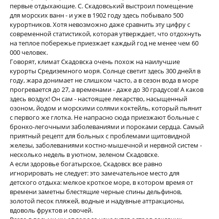
первые отдыхающие. С. Скадовський выстроил помещение
для морских ванн - и уже в 1902 году здесь побывало 500
курортников. Хотя невозможно даже сравнить эту цифру с
современной статистикой, которая утверждает, что отдохнуть
на теплое побережье приезжает каждый год не менее чем 60
000 человек.
Говорят, климат Скадовска очень похож на наилучшие
курорты Средиземного моря. Солнце светит здесь 300 днейл в
году, жара донимает не слишком часто, а в сезон вода в море
прогревается до 27, а временами - даже до 30 градусов! А каков
здесь воздух! Он сам - настоящее лекарство, насыщенный
озоном, йодом и морскими солями коктейль, который пьянит
с первого же глотка. Не напрасно сюда приезжают больные с
бронхо-легочными заболеваниями и пороками сердца. Самый
приятный рецепт для больных с проблемами щитовидной
железы, заболеваниями костно-мышечной и нервной систем -
несколько недель в уютном, зеленом Скадовске.
А если здоровье богатырское, Скадовск все равно
игнорировать не следует: это замечательное место для
детского отдыха: мелкое кроткое море, в котором время от
времени заметны блестящие черные спины дельфинов,
золотой песок пляжей, водные и надувные аттракционы,
вдоволь фруктов и овочей.