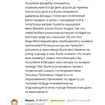
поселили вродебы показалось
нормальным.Когда дело дошло до приема
писчи мои дети и я были неприятно
удевлены.Беседка стояла вся оплетенная
виногорадом .а запах с находящегося в
полутоора метрах туалета ощущался
явно.Менять жилье было поздно.Так что
перестройки кишечников наших соседей на
местную воду мы слышали .Ну это пол
беды.Впоследний день пребывания у хозайки
запомнился больше.когда мы пришли с
магазина.а наши вещи были выставлены на
улицу в дождь.а нам было сказано что скоро
мне привезут новых постояльцев.а вы
погуляйте в беседке часа четыре по за вами
приедут.Мы были шокорованы таким с
позволения сказать гостепреимством
Татьяны Петровны ( педагога по
образованию).Проживает по адрессу ул.
Чапаева 54.Будьте внимательны
отдыхающие-в этом городе беззаконие даже
за ваши деньги
Мария
,
25.08.2011
ответить
удалить ложный
комментарий