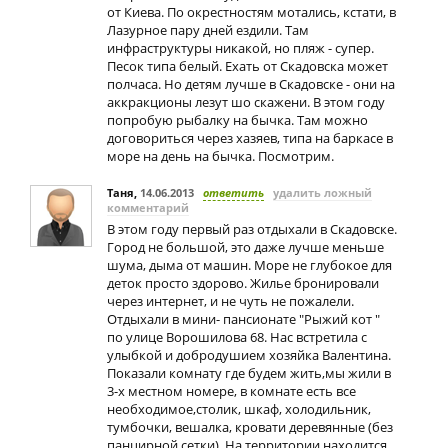
от Киева. По окрестностям мотались, кстати, в
Лазурное пару дней ездили. Там
инфраструктуры никакой, но пляж - супер.
Песок типа белый. Ехать от Скадовска может
полчаса. Но детям лучше в Скадовске - они на
аккракционы лезут шо скажени. В этом году
попробую рыбалку на бычка. Там можно
договориться через хазяев, типа на баркасе в
море на день на бычка. Посмотрим.
Таня
,
14.06.2013
ответить
удалить ложный
комментарий
В этом году первый раз отдыхали в Скадовске.
Город не большой, это даже лучше меньше
шума, дыма от машин. Море не глубокое для
деток просто здорово. Жилье бронировали
через интернет, и не чуть не пожалели.
Отдыхали в мини- пансионате "Рыжий кот "
по улице Ворошилова 68. Нас встретила с
улыбкой и добродушием хозяйка Валентина.
Показали комнату где будем жить,мы жили в
3-х местном номере, в комнате есть все
необходимое,столик, шкаф, холодильник,
тумбочки, вешалка, кровати деревянные (без
панцирной сетки). На территории находится