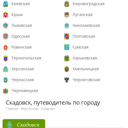
Киевская
Кировоградская
Крым
Луганская
Львовская
Николаевская
Одесская
Полтавская
Ровенская
Сумская
Тернопольская
Харьковская
Херсонская
Хмельницкая
Черкасская
Черниговская
Черновицкая
Скадовск, путеводитель по городу
Главная
/
Херсонская
/
Скадовск
Скадовск