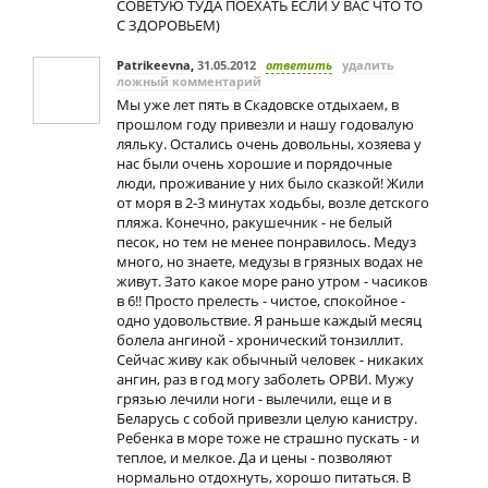
СОВЕТУЮ ТУДА ПОЕХАТЬ ЕСЛИ У ВАС ЧТО ТО
С ЗДОРОВЬЕМ)
Patrikeevna
,
31.05.2012
ответить
удалить
ложный комментарий
Мы уже лет пять в Скадовске отдыхаем, в
прошлом году привезли и нашу годовалую
ляльку. Остались очень довольны, хозяева у
нас были очень хорошие и порядочные
люди, проживание у них было сказкой! Жили
от моря в 2-3 минутах ходьбы, возле детского
пляжа. Конечно, ракушечник - не белый
песок, но тем не менее понравилось. Медуз
много, но знаете, медузы в грязных водах не
живут. Зато какое море рано утром - часиков
в 6!! Просто прелесть - чистое, спокойное -
одно удовольствие. Я раньше каждый месяц
болела ангиной - хронический тонзиллит.
Сейчас живу как обычный человек - никаких
ангин, раз в год могу заболеть ОРВИ. Мужу
грязью лечили ноги - вылечили, еще и в
Беларусь с собой привезли целую канистру.
Ребенка в море тоже не страшно пускать - и
теплое, и мелкое. Да и цены - позволяют
нормально отдохнуть, хорошо питаться. В