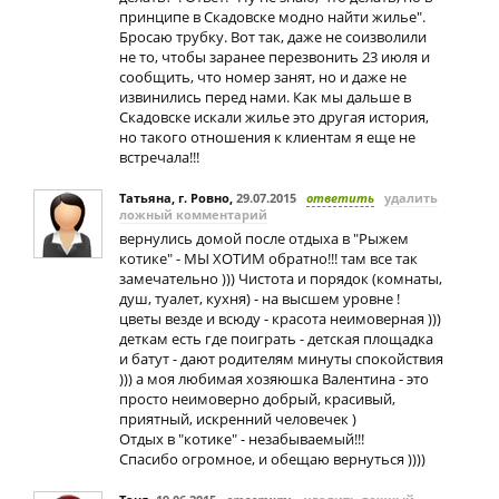
принципе в Скадовске модно найти жилье".
Бросаю трубку. Вот так, даже не соизволили
не то, чтобы заранее перезвонить 23 июля и
сообщить, что номер занят, но и даже не
извинились перед нами. Как мы дальше в
Скадовске искали жилье это другая история,
но такого отношения к клиентам я еще не
встречала!!!
Татьяна, г. Ровно
,
29.07.2015
ответить
удалить
ложный комментарий
вернулись домой после отдыха в "Рыжем
котике" - МЫ ХОТИМ обратно!!! там все так
замечательно ))) Чистота и порядок (комнаты,
душ, туалет, кухня) - на высшем уровне !
цветы везде и всюду - красота неимоверная )))
деткам есть где поиграть - детская площадка
и батут - дают родителям минуты спокойствия
))) а моя любимая хозяюшка Валентина - это
просто неимоверно добрый, красивый,
приятный, искренний человечек )
Отдых в "котике" - незабываемый!!!
Спасибо огромное, и обещаю вернуться ))))