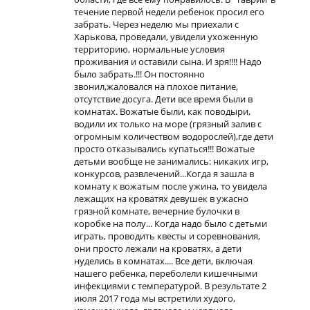
течение первой недели ребенок просил его
забрать. Через неделю мы приехали с
Харькова, проведали, увидели ухоженную
территорию, нормальные условия
проживания и оставили сына. И зря!!!! Надо
было забрать.!!! Он постоянно
звонил,жаловался на плохое питание,
отсутствие досуга. Дети все время были в
комнатах. Вожатые были, как поводыри,
водили их только на море (грязный залив с
огромным количеством водорослей),где дети
просто отказывались купаться!!! Вожатые
детьми вообще не занимались: никаких игр,
конкурсов, развлечений...Когда я зашла в
комнату к вожатым после ужина, то увидела
лежащих на кроватях девушек в ужасно
грязной комнате, вечерние булочки в
коробке на полу... Когда надо было с детьми
играть, проводить квесты и соревнования,
они просто лежали на кроватях, а дети
нуделись в комнатах.... Все дети, включая
нашего ребенка, переболели кишечными
инфекциями с температурой. В результате 2
июля 2017 года мы встретили худого,