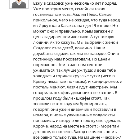
Езжу в Скадовск уже несколько лет подряд.
Уже проверил место, семейная такая
гостиница там есть, Азалия Плюс. Самое
прикольное, чего не ожидал, что туда народ
из Иркутска и Казахстана едет! Я в шоке. Но
может оно и правильно. Крым загажен и
цены задирает немилостиво. А тут все для
людини, як то кажуть. Мы выбрали с женой
Скадовск из-за детей, конечно. Наши
дружбаны ездили, так мы по наводке. Они и
гостиницу нам посоветовали. По ценам
нормально. Чем в частном секторе
ужиматься, так лучше уж туда: и вода тебе
холодная и горячая круглые сутки (чего в
Крыму нема, там по часам), и кондиционер, и
постель меняют. Хазяи идут навстречу. Мы
говорили, шкафов, диванчика не хватает. В
прошлом году были - шкафы стоят. Так
звонили в этом году им бронировать,
говорят, они уже и диванчики поставили в
номера, и новые улучшенные полулюксы
появились, и вторую летнюю кухню сделали.
Короче, народ на месте не стоит )) Море там
детсткое, по колено. Заход не очень, но мы
все равно только туда. На машине - часов 6-7