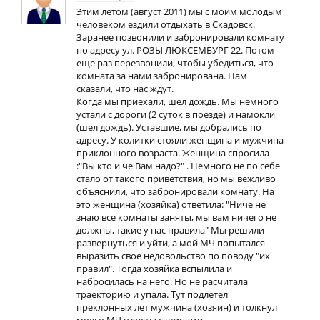
Этим летом (август 2011) мы с моим молодым
человеком ездили отдыхать в Скадовск.
Заранее позвонили и забронировали комнату
по адресу ул. РОЗЫ ЛЮКСЕМБУРГ 22. Потом
еще раз перезвонили, чтобы убедиться, что
комната за нами забронирована. Нам
сказали, что нас ждут.
Когда мы приехали, шел дождь. Мы немного
устали с дороги (2 суток в поезде) и намокли
(шел дождь). Уставшие, мы добрались по
адресу. У колитки стояли женщина и мужчина
приклонного возраста. Женщина спросила
:"Вы кто и че Вам надо?" . Немного не по себе
стало от такого приветствия, но мы вежливо
объяснили, что забронировали комнату. На
это женщина (хозяйка) ответила: "Ниче не
знаю все комнаты заняты, мы вам ничего не
должны, такие у нас правила" Мы решили
развернуться и уйти, а мой МЧ попытался
выразить свое недовольство по поводу "их
правил". Тогда хозяйка вспылила и
набросилась на него. Но не расчитала
траекторию и упала. Тут подлетел
преклонных лет мужчина (хозяин) и толкнул