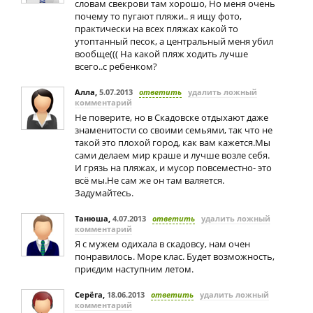
словам свекрови там хорошо, Но меня очень
почему то пугают пляжи.. я ищу фото,
практически на всех пляжах какой то
утоптанный песок, а центральный меня убил
вообще((( На какой пляж ходить лучше
всего..с ребенком?
Алла
,
5.07.2013
ответить
удалить ложный
комментарий
Не поверите, но в Скадовске отдыхают даже
знаменитости со своими семьями, так что не
такой это плохой город, как вам кажется.Мы
сами делаем мир краше и лучше возле себя.
И грязь на пляжах, и мусор повсеместно- это
всё мы.Не сам же он там валяется.
Задумайтесь.
Танюша
,
4.07.2013
ответить
удалить ложный
комментарий
Я с мужем одихала в скадовсу, нам очен
понравилось. Море клас. Будет возможность,
приєдим наступним летом.
Серёга
,
18.06.2013
ответить
удалить ложный
комментарий