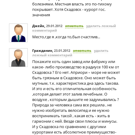
болезнями. Местная власть это по-тихому
покрывает. Хотя Скадовск - курорт гос.
значения
Джейк
,
29.01.2012
ответить
удалить ложный
комментарий
Место,где я ,когда то,был счастлив...
Гражданин
,
23.01.2012
ответить
удалить
ложный комментарий
Покажите хоть один завод или фабрику или
какое- либо производство в радиусе 100 км от
Скадовска ? Его нет. Априори – море не может
быть грязным в Скадовске. Оно может быть
мутным, т.к. характеристика дна здесь такова.
И это и есть его отличительная особенность
,которая делает этот залив лечебным. О
воздухе , которым дышите не задумывались ?
Природа за человека сама все решила , не
нужно изобретать велосипед и ее нужно
воспринимать такой , какая есть - жить в
гармонии с ней. Везде свои плюсы и минусы.
И у Скадовска по сравнению с другими
курортами есть абсолютное преимущество-