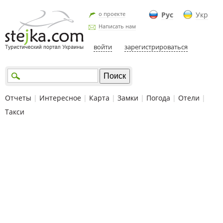
о проекте
Рус
Укр
Написать нам
войти
зарегистрироваться
Отчеты
|
Интересное
|
Карта
|
Замки
|
Погода
|
Отели
|
Такси