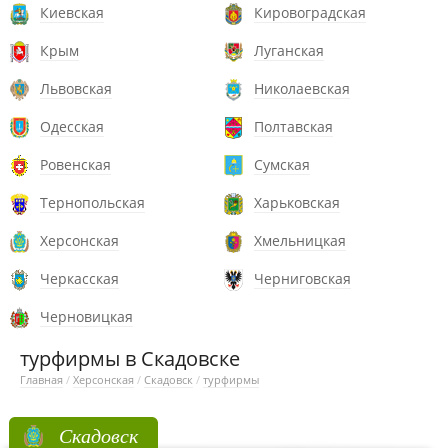
Киевская
Кировоградская
Крым
Луганская
Львовская
Николаевская
Одесская
Полтавская
Ровенская
Сумская
Тернопольская
Харьковская
Херсонская
Хмельницкая
Черкасская
Черниговская
Черновицкая
турфирмы в Скадовске
Главная
/
Херсонская
/
Скадовск
/
турфирмы
Скадовск