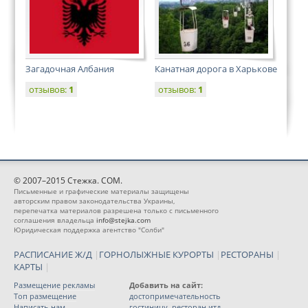
Загадочная Албания
Канатная дорога в Харькове
отзывов:
1
отзывов:
1
© 2007–2015 Стежка. COM.
Письменные и графические материалы защищены
авторским правом законодательства Украины,
перепечатка материалов разрешена только с письменного
соглашения владельца
info@stejka.com
Юридическая поддержка агентство "Солби"
РАСПИСАНИЕ Ж/Д
|
ГОРНОЛЫЖНЫЕ КУРОРТЫ
|
РЕСТОРАНЫ
|
КАРТЫ
|
Размещение рекламы
Добавить на сайт:
Топ размещение
достопримечательность
Написать нам
гостиницу, ресторан итд.