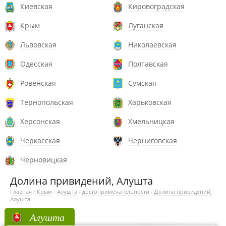
Киевская
Кировоградская
Крым
Луганская
Львовская
Николаевская
Одесская
Полтавская
Ровенская
Сумская
Тернопольская
Харьковская
Херсонская
Хмельницкая
Черкасская
Черниговская
Черновицкая
Долина привидений, Алушта
Главная
/
Крым
/
Алушта
/
достопримечательности
/
Долина привидений,
Алушта
Алушта