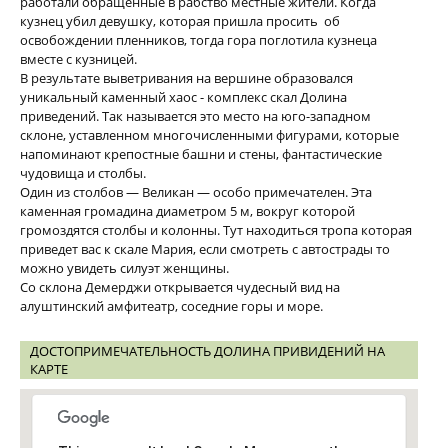
работали обращённые в рабство местные жители. Когда
кузнец убил девушку, которая пришла просить об
освобождении пленников, тогда гора поглотила кузнеца
вместе с кузницей.
В результате выветривания на вершине образовался
уникальный каменный хаос - комплекс скал Долина
приведений. Так называется это место на юго-западном
склоне, уставленном многочисленными фигурами, которые
напоминают крепостные башни и стены, фантастические
чудовища и столбы.
Один из столбов — Великан — особо примечателен. Эта
каменная громадина диаметром 5 м, вокруг которой
громоздятся столбы и колонны. Тут находиться тропа которая
приведет вас к скале Мария, если смотреть с автострады то
можно увидеть силуэт женщины.
Со склона Демерджи открывается чудесный вид на
алуштинский амфитеатр, соседние горы и море.
ДОСТОПРИМЕЧАТЕЛЬНОСТЬ ДОЛИНА ПРИВИДЕНИЙ НА
КАРТЕ