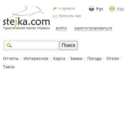
о проекте
Рус
Укр
Написать нам
войти
зарегистрироваться
Отчеты
|
Интересное
|
Карта
|
Замки
|
Погода
|
Отели
|
Такси