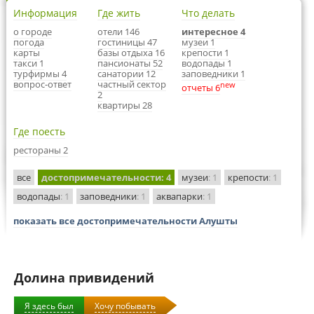
Информация
Где жить
Что делать
о городе
отели 146
интересное 4
погода
гостиницы 47
музеи 1
карты
базы отдыха 16
крепости 1
такси 1
пансионаты 52
водопады 1
турфирмы 4
санатории 12
заповедники 1
вопрос-ответ
частный сектор
new
отчеты 6
2
квартиры 28
Где поесть
рестораны 2
все
достопримечательности
: 4
музеи
: 1
крепости
: 1
водопады
: 1
заповедники
: 1
аквапарки
: 1
показать все достопримечательности Алушты
Долина привидений
Я здесь был
Хочу побывать