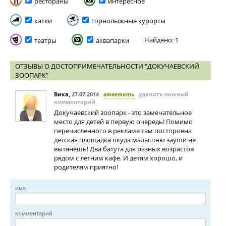
рестораны
интересное
катки
горнолыжные курорты
Найдено: 1
театры
аквапарки
ОТЗЫВЫ О ДОСТОПРИМЕЧАТЕЛЬНОСТИ "ДОКУЧАЕВСКИЙ
ЗООПАРК"
Вика
,
27.07.2014
ответить
удалить ложный
комментарий
Докучаевский зоопарк - это замечательное
место для детей в первую очередь! Помимо
перечисленного в рекламе там постпроена
детская площадка окуда малышню зауши не
вытянешь! Два батута для разных возрастов
рядом с летним кафе. И детям хорошо, и
родителям приятно!
имя
комментарий