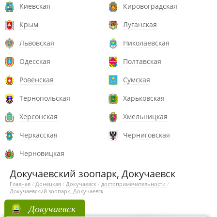
Киевская
Кировоградская
Крым
Луганская
Львовская
Николаевская
Одесская
Полтавская
Ровенская
Сумская
Тернопольская
Харьковская
Херсонская
Хмельницкая
Черкасская
Черниговская
Черновицкая
Докучаевский зоопарк, Докучаевск
Главная
/
Донецкая
/
Докучаевск
/
достопримечательности
/
Докучаевский зоопарк, Докучаевск
Докучаевск