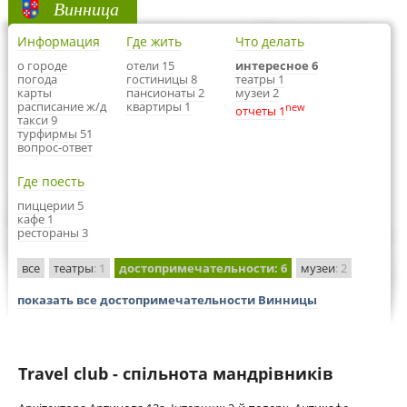
Винница
Информация
Где жить
Что делать
о городе
отели 15
интересное 6
погода
гостиницы 8
театры 1
карты
пансионаты 2
музеи 2
расписание ж/д
квартиры 1
new
отчеты 1
такси 9
турфирмы 51
вопрос-ответ
Где поесть
пиццерии 5
кафе 1
рестораны 3
все
театры
: 1
достопримечательности
: 6
музеи
: 2
показать все достопримечательности Винницы
Travel club - спільнота мандрівників