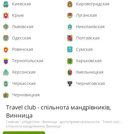
Киевская
Кировоградская
Крым
Луганская
Львовская
Николаевская
Одесская
Полтавская
Ровенская
Сумская
Тернопольская
Харьковская
Херсонская
Хмельницкая
Черкасская
Черниговская
Черновицкая
Travel club - спільнота мандрівників,
Винница
Главная
/
pHqghUme
/
Винница
/
достопримечательности
/
Travel club -
спільнота мандрівників, Винница