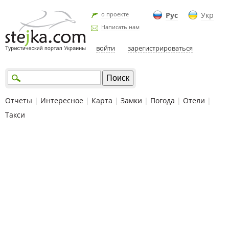
о проекте
Рус
Укр
Написать нам
войти
зарегистрироваться
Отчеты
|
Интересное
|
Карта
|
Замки
|
Погода
|
Отели
|
Такси