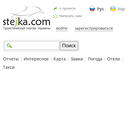
о проекте
Рус
Укр
Написать нам
войти
зарегистрироваться
Отчеты
|
Интересное
|
Карта
|
Замки
|
Погода
|
Отели
|
Такси