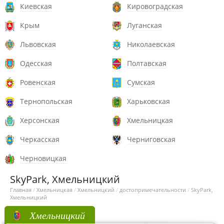
Киевская
Кировоградская
Крым
Луганская
Львовская
Николаевская
Одесская
Полтавская
Ровенская
Сумская
Тернопольская
Харьковская
Херсонская
Хмельницкая
Черкасская
Черниговская
Черновицкая
SkyPark, Хмельницкий
Главная
/
Хмельницкая
/
Хмельницкий
/
достопримечательности
/
SkyPark,
Хмельницкий
Хмельницкий