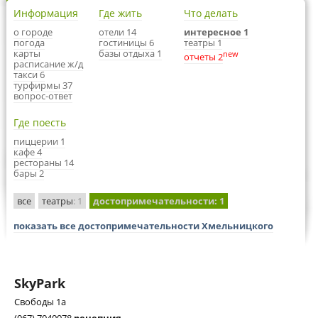
Информация
Где жить
Что делать
о городе
отели 14
интересное 1
погода
гостиницы 6
театры 1
карты
базы отдыха 1
new
отчеты 2
расписание ж/д
такси 6
турфирмы 37
вопрос-ответ
Где поесть
пиццерии 1
кафе 4
рестораны 14
бары 2
все
театры
: 1
достопримечательности
: 1
показать все достопримечательности Хмельницкого
SkyPark
Свободы 1а