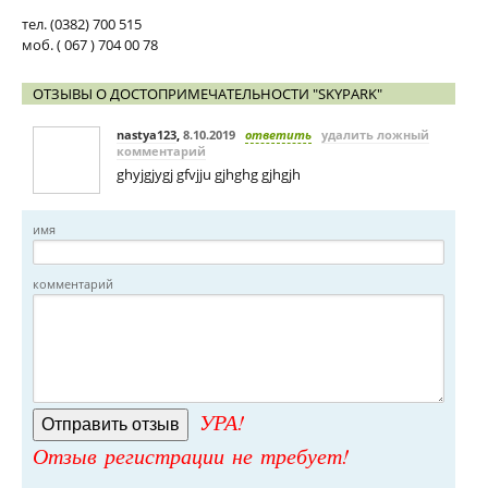
тел. (0382) 700 515
моб. ( 067 ) 704 00 78
ОТЗЫВЫ О ДОСТОПРИМЕЧАТЕЛЬНОСТИ "SKYPARK"
nastya123
,
8.10.2019
ответить
удалить ложный
комментарий
ghyjgjygj gfvjju gjhghg gjhgjh
имя
комментарий
УРА!
Отзыв регистрации не требует!