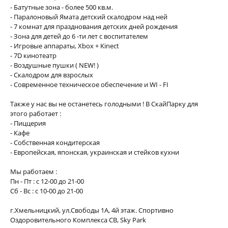
- Батутные зона - более 500 кв.м.
- Паралоновый Ямата детский скалодром над ней
- 7 комнат для празднования детских дней рождения
- Зона для детей до 6 -ти лет с воспитателем
- Игровые аппараты, Xbox + Kinect
- 7D кинотеатр
- Воздушные пушки ( NEW! )
- Скалодром для взрослых
- Современное техническое обеспечение и WI - FI
Также у нас вы не останетесь голодными ! В СкайПарку для
этого работает :
- Пиццерия
- Кафе
- Собственная кондитерская
- Европейская, японская, украинская и стейков кухни
Мы работаем :
Пн - Пт : с 12-00 до 21-00
Сб - Вс : с 10-00 до 21-00
г.Хмельницкий, ул.Свободы 1А, 4й этаж. Спортивно
Оздоровительного Комплекса СВ, Sky Park