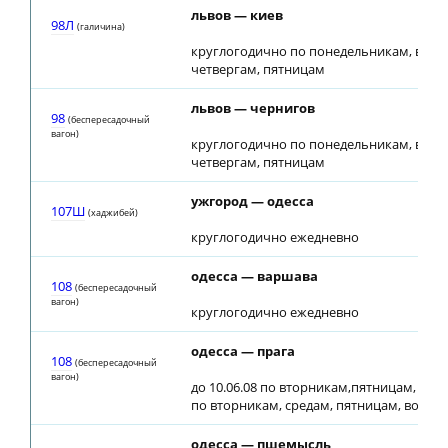
львов — киев
98Л
(галичина)
круглогодично по понедельникам, втор
четвергам, пятницам
львов — чернигов
98
(беспересадочный
вагон)
круглогодично по понедельникам, втор
четвергам, пятницам
ужгород — одесса
107Ш
(хаджибей)
круглогодично ежедневно
одесса — варшава
108
(беспересадочный
вагон)
круглогодично ежедневно
одесса — прага
108
(беспересадочный
вагон)
до 10.06.08 по вторникам,пятницам, 5.06.0
по вторникам, средам, пятницам, воскр
одесса — пшемысль