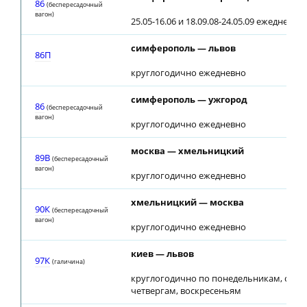
86
(беспересадочный
вагон)
25.05-16.06 и 18.09.08-24.05.09 ежедневно
симферополь — львов
86П
круглогодично ежедневно
симферополь — ужгород
86
(беспересадочный
вагон)
круглогодично ежедневно
москва — хмельницкий
89В
(беспересадочный
вагон)
круглогодично ежедневно
хмельницкий — москва
90К
(беспересадочный
вагон)
круглогодично ежедневно
киев — львов
97К
(галичина)
круглогодично по понедельникам, сред
четвергам, воскресеньям