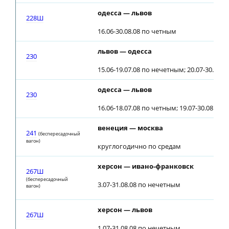
одесса — львов
228Ш
16.06-30.08.08 по четным
львов — одесса
230
15.06-19.07.08 по нечетным; 20.07-30.08.
одесса — львов
230
16.06-18.07.08 по четным; 19.07-30.08.08
венеция — москва
241
(беспересадочный
вагон)
круглогодично по средам
херсон — ивано-франковск
267Ш
(беспересадочный
3.07-31.08.08 по нечетным
вагон)
херсон — львов
267Ш
1.07-31.08.08 по нечетным