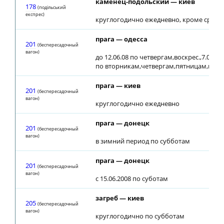
каменец-подольский — киев
178
(подiльський
експрес)
круглогодично ежедневно, кроме среды
прага — одесса
201
(беспересадочный
вагон)
до 12.06.08 по четвергам,воскрес.,7.06.08, 
по вторникам,четвергам,пятницам,воск
прага — киев
201
(беспересадочный
вагон)
круглогодично ежедневно
прага — донецк
201
(беспересадочный
вагон)
в зимний период по субботам
прага — донецк
201
(беспересадочный
вагон)
с 15.06.2008 по суботам
загреб — киев
205
(беспересадочный
вагон)
круглогодично по субботам