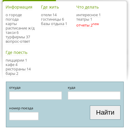
Информация
Где жить
Что делать
о городе
отели 14
интересное 1
погода
гостиницы 6
театры 1
карты
базы отдыха 1
new
отчеты 2
расписание ж/д
такси 6
турфирмы 37
вопрос-ответ
Где поесть
пиццерии 1
кафе 4
рестораны 14
бары 2
откуда
куда
номер поезда