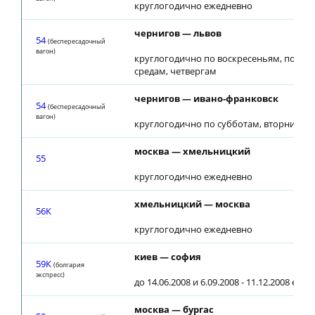
круглогодично ежедневно
чернигов — львов
54
(беспересадочный
вагон)
круглогодично по воскресеньям, понед
средам, четвергам
чернигов — ивано-франковск
54
(беспересадочный
вагон)
круглогодично по субботам, вторникам
москва — хмельницкий
55
круглогодично ежедневно
хмельницкий — москва
56К
круглогодично ежедневно
киев — софия
59К
(болгария
экспресс)
до 14.06.2008 и 6.09.2008 - 11.12.2008 еже
москва — бургас