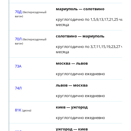
мариуполь — солотвино
70Д
(беспересадочный
вагон)
круглогодично по 1,5,9,13,17,21,25 числ
месяца
солотвино — мариуполь
70Л
(беспересадочный
вагон)
круглогодично по 3,7,11,15,19,23,27 чис
месяца
москва — львов
73A
круглогодично ежедневно
львов — москва
74Л
круглогодично ежедневно
киев — ужгород
81К
(десна)
круглогодично ежедневно
ужгород — киев