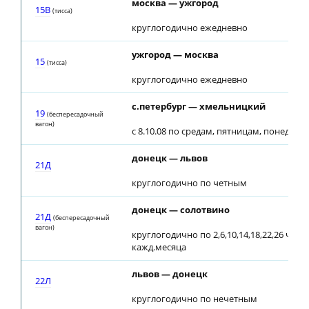
москва — ужгород
15В
(тиcca)
круглогодично ежедневно
ужгород — москва
15
(тиcca)
круглогодично ежедневно
с.петербург — хмельницкий
19
(беспересадочный
вагон)
с 8.10.08 по средам, пятницам, понедел
донецк — львов
21Д
круглогодично по четным
донецк — солотвино
21Д
(беспересадочный
вагон)
круглогодично по 2,6,10,14,18,22,26 числ
кажд.месяца
львов — донецк
22Л
круглогодично по нечетным