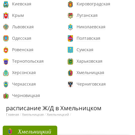
Киевская
Кировоградская
Крым
Луганская
Львовская
Николаевская
Одесская
Полтавская
Ровенская
Сумская
Тернопольская
Харьковская
Херсонская
Хмельницкая
Черкасская
Черниговская
Черновицкая
расписание Ж/Д в Хмельницком
Главная
/
Хмельницкая
/
Хмельницкий
/
Хмельницкий