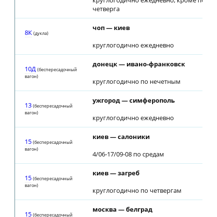
круглогодично ежедневно, кроме понед
четверга
чоп — киев
8К
(дуклa)
круглогодично ежедневно
донецк — ивано-франковск
10Д
(беспересадочный
вагон)
круглогодично по нечетным
ужгород — симферополь
13
(беспересадочный
вагон)
круглогодично ежедневно
киев — салоники
15
(беспересадочный
вагон)
4/06-17/09-08 по средам
киев — загреб
15
(беспересадочный
вагон)
круглогодично по четвергам
москва — белград
15
(беспересадочный