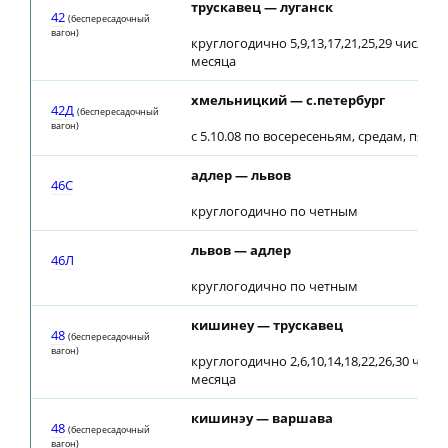
трускавец — луганск
42
(беспересадочный
вагон)
круглогодично 5,9,13,17,21,25,29 числа 
месяца
хмельницкий — с.петербург
42Д
(беспересадочный
вагон)
с 5.10.08 по восересеньям, средам, пятн
адлер — львов
46С
круглогодично по четным
львов — адлер
46Л
круглогодично по четным
кишинеу — трускавец
48
(беспересадочный
вагон)
круглогодично 2,6,10,14,18,22,26,30 числ
месяца
кишинэу — варшава
48
(беспересадочный
вагон)