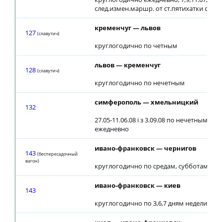
след.измен.маршр. от ст.пятихатки ст.,пр
кременчуг — львов
127
(славутич)
круглогодично по четным
львов — кременчуг
128
(славутич)
круглогодично по нечетным
симферополь — хмельницкий
132
27.05-11.06.08 і з 3.09.08 по нечетным; 12.
ежедневно
ивано-франковск — чернигов
143
(беспересадочный
вагон)
круглогодично по средам, субботам, во
ивано-франковск — киев
143
круглогодично по 3,6,7 дням недели