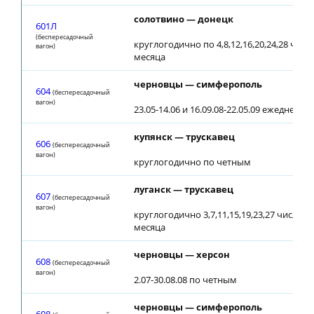
солотвино — донецк
601Л
(беспересадочный
круглогодично по 4,8,12,16,20,24,28 чис
вагон)
месяца
черновцы — симферополь
604
(беспересадочный
вагон)
23.05-14.06 и 16.09.08-22.05.09 ежедневно
купянск — трускавец
606
(беспересадочный
вагон)
круглогодично по четным
луганск — трускавец
607
(беспересадочный
вагон)
круглогодично 3,7,11,15,19,23,27 числа 
месяца
черновцы — херсон
608
(беспересадочный
вагон)
2.07-30.08.08 по четным
черновцы — симферополь