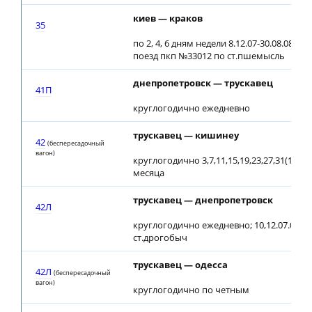
киев — краков
35
по 2, 4, 6 дням недели 8.12.07-30.08.08 с 
поезд пкп №33012 по ст.пшемысль
днепропетровск — трускавец
41П
круглогодично ежедневно
трускавец — кишинеу
42
(беспересадочный
вагон)
круглогодично 3,7,11,15,19,23,27,31(1) ч
месяца
трускавец — днепропетровск
42Л
круглогодично ежедневно; 10,12.07.08 от
ст.дрогобыч
трускавец — одесса
42Л
(беспересадочный
вагон)
круглогодично по четным