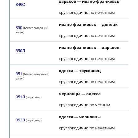
харьков — ивано-франковск
349О
круглогодично по нечетным
ивано-франковск — донецк
350
(беспересадочный
вагон)
круглогодично по нечетным
ивано-франковск — харьков
350Л
круглогодично по нечетным
одесса — трускавец
351
(беспересадочный
вагон)
круглогодично по нечетным
черновцы — одесса
351Л
(чорномор)
круглогодично по четным
одесса — черновцы
352Л
(чорномор)
круглогодично по нечетным