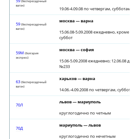
59
(беспересадочный
вагон)
19.06-4.09.08 по четвергам, субботам
москва — варна
59
(беспересадочный
вагон)
15.06.08-5.09.2008 ежедневно, кроме чет
суббот
москва — софия
59М
(болгария
экспресс)
15.06-5.09.2008 ежедневно; 12.06.08 до ст
№233
харьков — варна
63
(беспересадочный
вагон)
14.06.-4.09.2008 по четвергам, субботам
львов — мариуполь
70Л
круглогодично по четным
мариуполь — львов
70Д
круглогодично по нечетным