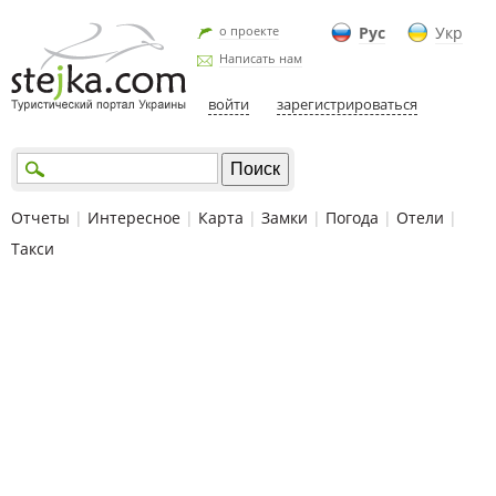
о проекте
Рус
Укр
Написать нам
войти
зарегистрироваться
Отчеты
|
Интересное
|
Карта
|
Замки
|
Погода
|
Отели
|
Такси