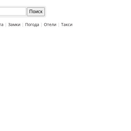
та
|
Замки
|
Погода
|
Отели
|
Такси