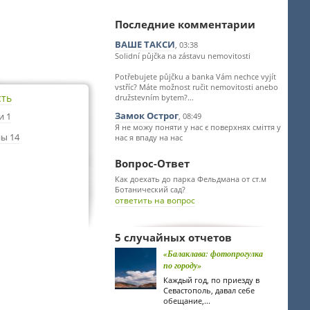
Последние комментарии
ВАШЕ ТАКСИ
, 03:38
Solidní půjčka na zástavu nemovitosti
Potřebujete půjčku a banka Vám nechce vyjít
vstříc? Máte možnost ručit nemovitosti anebo
сть
družstevním bytem?...
Замок Острог
и 1
, 08:49
Я не можу поняти у нас є поверхнях сміття у
ы 14
нас я впаду на нас
Вопрос-Ответ
Как доехать до парка Фельдмана от ст.м
Ботанический сад?
ответить на вопрос
5 случайных отчетов
«Балаклава: фотопрогулка
по городу»
Каждый год, по приезду в
Севастополь, давал себе
обещание,...