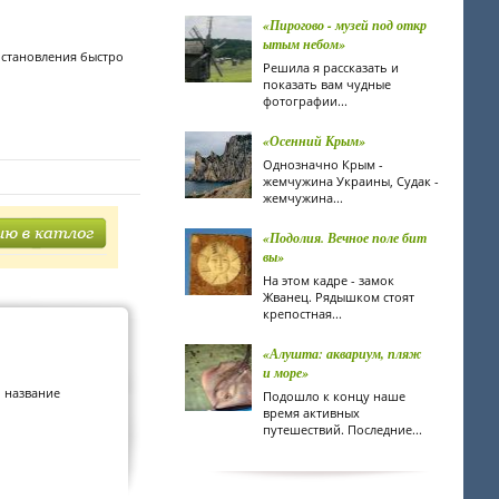
«Пирогово - музей под откр
ытым небом»
 становления быстро
Решила я рассказать и
показать вам чудные
фотографии...
«Осенний Крым»
Однозначно Крым -
жемчужина Украины, Судак -
жемчужина...
«Подолия. Вечное поле бит
вы»
На этом кадре - замок
Жванец. Рядышком стоят
крепостная...
«Алушта: аквариум, пляж
и море»
о название
Подошло к концу наше
время активных
путешествий. Последние...