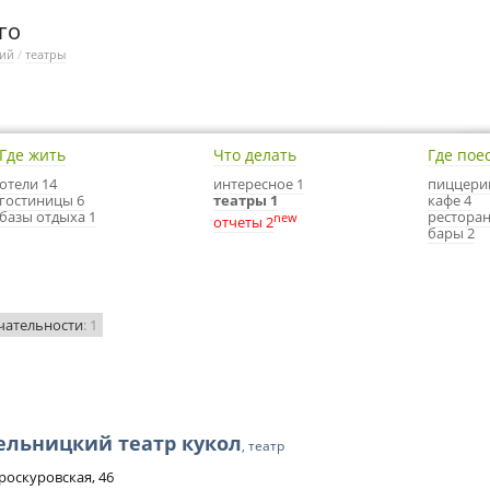
го
ий
/
театры
Где жить
Что делать
Где пое
отели 14
интересное 1
пиццери
гостиницы 6
театры 1
кафе 4
базы отдыха 1
ресторан
new
отчеты 2
бары 2
чательности
: 1
ельницкий театр кукол
, театр
Проскуровская, 46