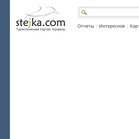
Отчеты
|
Интересное
|
Кар