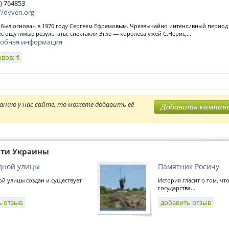
) 764853
//dyven.org
 был основан в 1970 году Сергеем Ефремовым. Чрезвычайно интенсивный период
с ощутимые результаты: спектакли Эгле — королева ужей С.Нерис,...
обная информация
ывов:
1
анию у нас сайте, то можете добавить её
сти Украины
дной улицы
Памятник Росичу
й улицы создан и существует
История гласит о том, чт
государства...
ь отзыв
добавить отзыв