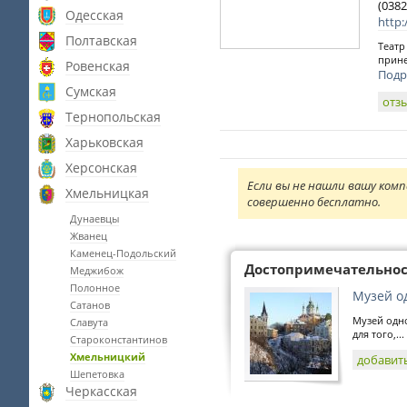
(0382
Одесская
http:
Полтавская
Театр
прине
Ровенская
Подр
Сумская
отз
Тернопольская
Харьковская
Херсонская
Если вы не нашли вашу комп
Хмельницкая
совершенно бесплатно.
Дунаевцы
Жванец
Каменец-Подольский
Достопримечательно
Меджибож
Полонное
Музей о
Сатанов
Музей одно
Славута
для того,...
Староконстантинов
Хмельницкий
добавит
Шепетовка
Черкасская