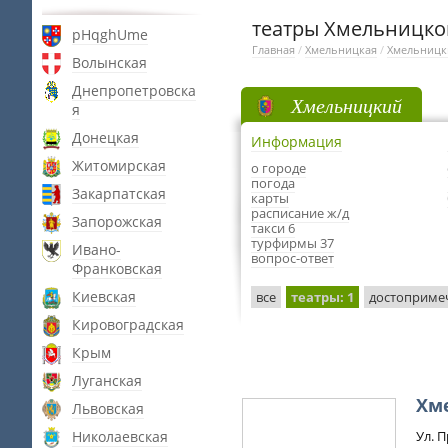
театры Хмельницко
pHqghUme
Главная
/
Хмельницкая
/
Хмельницк
Волынская
Днепропетровска
Хмельницкий
я
Донецкая
Информация
Житомирская
о городе
погода
Закарпатская
карты
расписание ж/д
Запорожская
такси 6
турфирмы 37
Ивано-
вопрос-ответ
Франковская
Киевская
все
театры
: 1
достоприме
Кировоградская
Крым
Луганская
Хм
Львовская
Николаевская
Ул. 