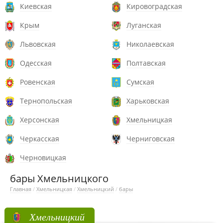
Киевская
Кировоградская
Крым
Луганская
Львовская
Николаевская
Одесская
Полтавская
Ровенская
Сумская
Тернопольская
Харьковская
Херсонская
Хмельницкая
Черкасская
Черниговская
Черновицкая
бары Хмельницкого
Главная
/
Хмельницкая
/
Хмельницкий
/
бары
Хмельницкий