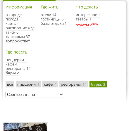
Информация
Где жить
Что делать
о городе
отели 14
интересное 1
погода
гостиницы 6
театры 1
карты
базы отдыха 1
new
отчеты 2
расписание ж/д
такси 6
турфирмы 37
вопрос-ответ
Где поесть
пиццерии 1
кафе 4
рестораны 14
бары 2
все
пиццерии
: 1
кафе
: 4
рестораны
: 14
бары
: 2