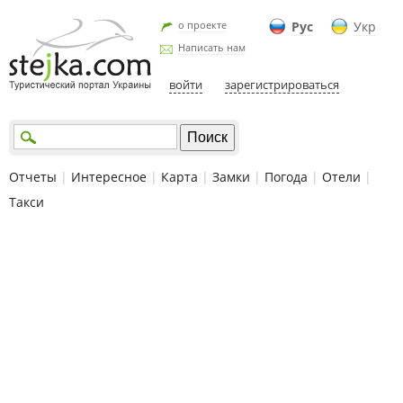
о проекте
Рус
Укр
Написать нам
войти
зарегистрироваться
Отчеты
|
Интересное
|
Карта
|
Замки
|
Погода
|
Отели
|
Такси