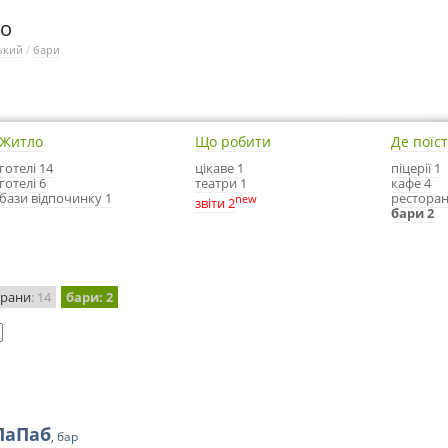
го
ький
/
бари
Житло
Що робити
Де поїс
готелі 14
цікаве 1
піцерії 1
готелі 6
театри 1
кафе 4
бази відпочинку 1
ресторан
new
звіти 2
бари 2
орани
: 14
бари
: 2
ПаПаб
, бар