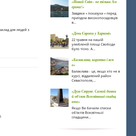
«Новий Світ - не тільки Ам
ерика!»
Завдяки « показухи » перед
приїздом високопосадовців
в...
аклад для людей з
«День Європи у Харкові»
22 травня на нашій
улюбленій площі Свободи
було тісно. А...
«Балаклава, коротко і ясн
о»
Балаклава - це, якщо хто не в
курсі, віддалений район
Севастополя,...
«Дуга Струве. Самий дивни
й об'єкт Всесвітньої спадщ
ини»
Якщо Ви бачили списки
об'єктів Всесвітньої
0
спадщини...