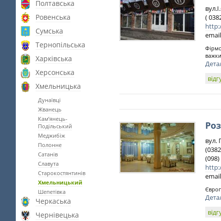
Полтавська
вул.І
Ровенська
( 038
http:
Сумська
email
Тернопільська
Фірмо
важки
Харківська
Дета
Херсонська
відг
Хмельницька
Дунаївці
Жванець
Кам’янець-
Ро
Подільський
Меджибіж
вул. 
Полонне
(0382
Сатанів
(098)
Славута
http:
Старокостянтинів
email
Хмельницький
Європ
Шепетівка
Дета
Черкаська
відг
Чернівецька