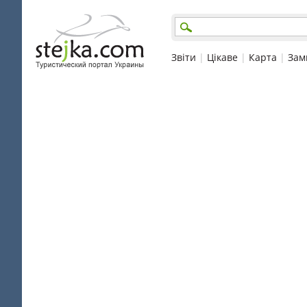
Звіти
|
Цікаве
|
Карта
|
Зам