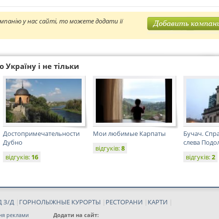
мпанію у нас сайті, то можете додати її
 Україну і не тільки
Достопримечательности
Мои любимые Карпаты
Бучач. Спра
Дубно
слева Подо
відгуків:
8
відгуків:
16
відгуків:
2
 З/Д
|
ГОРНОЛЫЖНЫЕ КУРОРТЫ
|
РЕСТОРАНИ
|
КАРТИ
|
ня реклами
Додати на сайт: