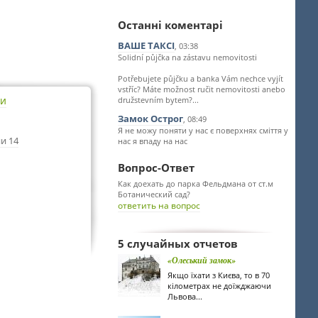
Останні коментарі
ВАШЕ ТАКСІ
, 03:38
Solidní půjčka na zástavu nemovitosti
Potřebujete půjčku a banka Vám nechce vyjít
vstříc? Máte možnost ručit nemovitosti anebo
ти
družstevním bytem?...
Замок Острог
, 08:49
Я не можу поняти у нас є поверхнях сміття у
и 14
нас я впаду на нас
Вопрос-Ответ
Как доехать до парка Фельдмана от ст.м
Ботанический сад?
ответить на вопрос
5 случайных отчетов
«Олеський замок»
Якщо їхати з Києва, то в 70
кілометрах не доїжджаючи
Львова...