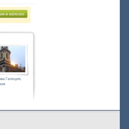
ва Галиция,
лия