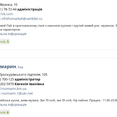
.Франка, 10
2 ) 78-72-44
адміністрація
//vk.com
:
ofisfinmarket@rambler.ru
вий Паб в оригінальному стилі з смачною кухнею і крутий живий рок -музикою. З
м характером.
льна інформація
уків:
3
змарин
, бар
Проскурівського підпілля, 105
) 700-125
адміністратор
 262-5979
Євгенія Іванівна
//rozmarin.km.ua
:
rozmarin-1@ukr.net
ейська кухня, жива музика. Зал 70 осіб, зал 35 осіб, Vip кабіни. Працює : 11.00-23.0
льна інформація
уків:
6