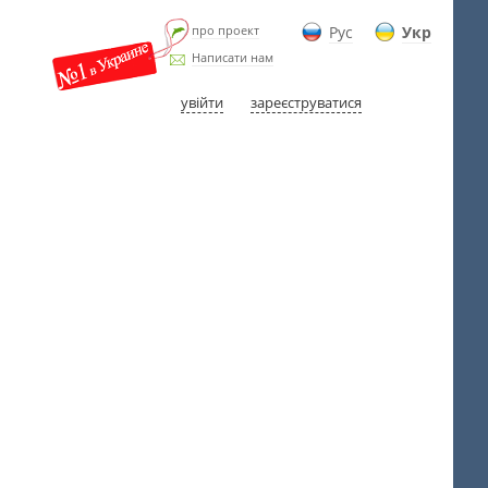
про проект
Рус
Укр
Написати нам
увійти
зареєструватися