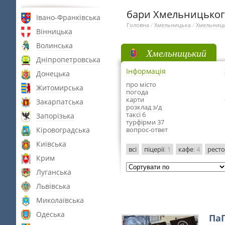
бари Хмельницько
Івано-Франківська
Головна
/
Хмельницька
/
Хмельниц
Вінницька
Волинська
Хмельницький
Дніпропетровська
Інформація
Донецька
про місто
Житомирська
погода
карти
Закарпатська
розклад з/д
таксі 6
Запорізька
турфірми 37
Кіровоградська
вопрос-ответ
Київська
всі
піцерії
: 1
кафе
: 4
рест
Крим
Луганська
Львівська
Миколаївська
Одеська
Па