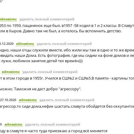
е?
відповісти
удалить ложный комментарий
953 по 1959, пацаненок еще был, в1957 -58 ходил в 1 и 2 классы. В Славу
ли в Хыров. Давно там не был, а хотелось бы вспомнить детство.
8.12.2020
відповісти
удалить ложный комментарий
дно, наши отцы служили вместе, ибо жили мы там в одно и то же врем
овидать наши Дома. Есть фотография, где мы сидим на фоне домов и 
 лужи, любимое занятие детей тех времён)))
відповісти
удалить ложный комментарий
ет в этом городе в 1955г. Учился в СШ№2 и СШ№5.В памяти - картины то
можно. Таможня не даст добро "агрессору".
27.10.2020
відповісти
удалить ложный комментарий
агрессор,то сиди дома,нефик шастать.славута обойдется без оккупанто
19
відповісти
удалить ложный комментарий
оду в славуте я часто туда приезжаю а город всё меняется