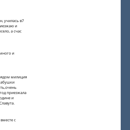
н, училась в7
риезжаю и
село, а счас
 много и
с рядом милиция
 бабушки
ать,очень
 год приезжала
родине и
Славута.
 вместе с