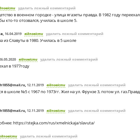
ідповісти
удалить ложный комментарий
детство в военном городке - улица ягазеты правда. В 1982 году переехал
бы кто-то отозвался, училась в школе 5.
са
,
16.04.2019
відповісти
удалить ложный комментарий
а из Славуты в 1980. Училась в 5 школе
26.05.2020
відповісти
удалить ложный комментарий
хал в 1977году
h1855@mail.ru
,
12.11.2019
відповісти
удалить ложный комментарий
я в школе №5 с 1967 по 1973гг. Жил на ул. Фрунзе 3, потом ул. газ.Правд
h1855@mail.ru
,
12.11.2019
відповісти
удалить ложный комментарий
бнее: https://stejka.com/rus/xmelnickaja/slavuta/
відповісти
удалить ложный комментарий