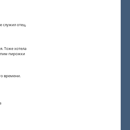
те служил отец,
я. Тоже хотела
лепим пирожки
го времени.
в