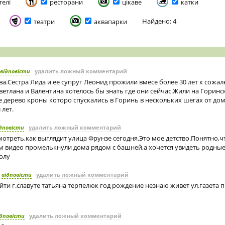
телі
ресторани
цікаве
катки
Найдено: 4
театри
аквапарки
відповісти
удалить ложный комментарий
ва.Сестра Лида и ее супруг Леонид прожили вмесе более 30 лет к сожа
ветлана и Валентина хотелось бы знать где они сейчас.Жили на Горин
 дерево кроны которо спускались в Горинь в нескольких шегах от до
лет.
дповісти
удалить ложный комментарий
отреть,как выглядит улица Фрунзе сегодня.Это мое детство.Понятно,ч
ом видео промелькнули дома рядом с башней,а хочется увидеть родны
олу
відповісти
удалить ложный комментарий
ти г.славуте татьяна терпелюк год рождение незнаю живет ул.газета 
ідповісти
удалить ложный комментарий