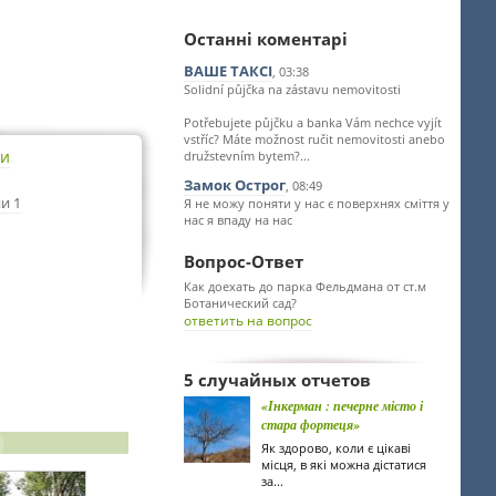
Останні коментарі
ВАШЕ ТАКСІ
, 03:38
Solidní půjčka na zástavu nemovitosti
Potřebujete půjčku a banka Vám nechce vyjít
vstříc? Máte možnost ručit nemovitosti anebo
ти
družstevním bytem?...
Замок Острог
, 08:49
и 1
Я не можу поняти у нас є поверхнях сміття у
нас я впаду на нас
Вопрос-Ответ
Как доехать до парка Фельдмана от ст.м
Ботанический сад?
ответить на вопрос
5 случайных отчетов
«Інкерман : печерне місто і
стара фортеця»
Як здорово, коли є цікаві
місця, в які можна дістатися
за...