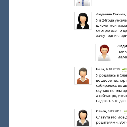
Людмила Сахнюк
,
Я в 24года уехал
школе, моя мама 
смотрю все по др
живут одни стари
Людм
Непр
мален
Неля
,
6.10.2019
ві
Я родилась в Сла
во дворе паспор
собирались во д
скучаю по тем в
а сейчас родител
надеюсь что даст
Ольга
,
6.03.2019
в
Славута это мое 
родителями. Вот 