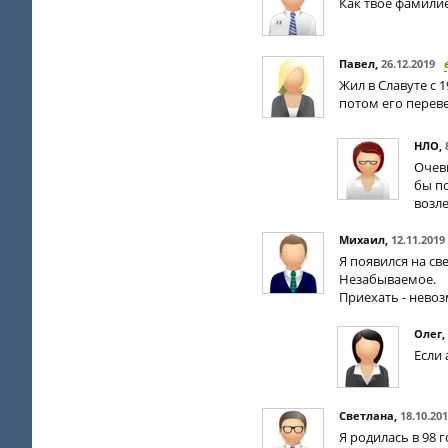
Как твое фамили
Павел
,
26.12.2019
Жил в Славуте с 1
потом его переве
НЛО
,
Очеви
бы п
возле
Михаил
,
12.11.2019
Я появился на св
Незабываемое.
Приехать - невоз
Олег
,
Если 
Светлана
,
18.10.20
Я родилась в 98 г