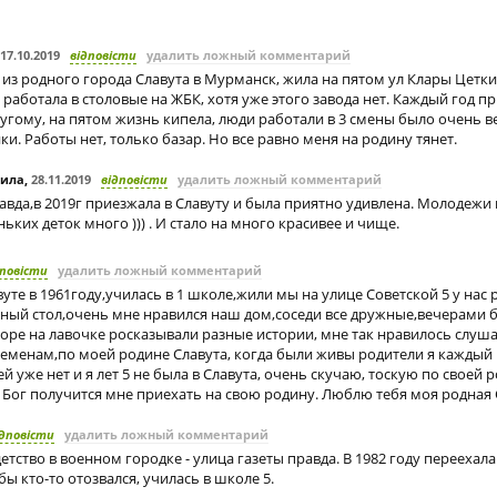
17.10.2019
відповісти
удалить ложный комментарий
а из родного города Славута в Мурманск, жила на пятом ул Клары Цетки
работала в столовые на ЖБК, хотя уже этого завода нет. Каждый год п
угому, на пятом жизнь кипела, люди работали в 3 смены было очень ве
ки. Работы нет, только базар. Но все равно меня на родину тянет.
ила
,
28.11.2019
відповісти
удалить ложный комментарий
авда,в 2019г приезжала в Славуту и была приятно удивлена. Молодежи
ьких деток много ))) . И стало на много красивее и чище.
дповісти
удалить ложный комментарий
вуте в 1961году,училась в 1 школе,жили мы на улице Советской 5 у на
тный стол,очень мне нравился наш дом,соседи все дружные,вечерами
воре на лавочке росказывали разные истории, мне так нравилось слуш
ременам,по моей родине Славута, когда были живы родители я каждый
ей уже нет и я лет 5 не была в Славута, очень скучаю, тоскую по своей 
 Бог получится мне приехать на свою родину. Люблю тебя моя родная 
ідповісти
удалить ложный комментарий
детство в военном городке - улица газеты правда. В 1982 году переехала
бы кто-то отозвался, училась в школе 5.