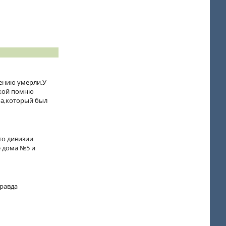
лению умерли.У
ской помню
ма,который был
то дивизии
е дома №5 и
правда