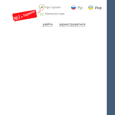
про проект
Рус
Укр
Написати нам
увійти
зареєструватися