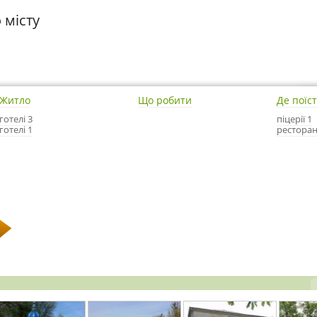
 місту
Житло
Що робити
Де поїс
готелі 3
піцерії 1
готелі 1
ресторан