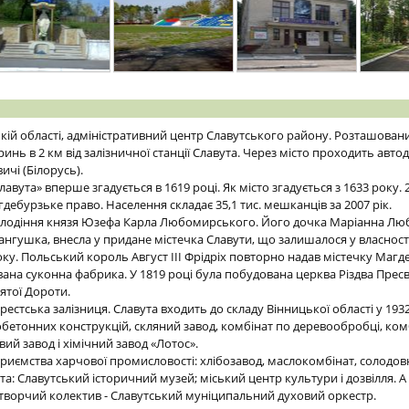
кій області, адміністративний центр Славутського району. Розташовани
инь в 2 км від залізничної станції Славута. Через місто проходить авто
чі (Білорусь).
вута» вперше згадується в 1619 році. Як місто згадується з 1633 року. 2
ебурзьке право. Населення складає 35,1 тис. мешканців за 2007 рік.
володіння князя Юзефа Карла Любомирського. Його дочка Маріанна Лю
нгушка, внесла у придане містечка Славути, що залишалося у власност
оку. Польський король Август III Фрідріх повторно надав містечку Магд
на суконна фабрика. У 1819 році була побудована церква Різдва Пресв
ятої Дороти.
естська залізниця. Славута входить до складу Вінницької області у 1932
зобетонних конструкцій, скляний завод, комбінат по деревообробці, ком
й завод і хімічний завод «Лотос».
риємства харчової промисловості: хлібозавод, маслокомбінат, солодовн
та: Славутський історичний музей; міський центр культури і дозвілля. А 
ворчий колектив - Славутський муніципальний духовий оркестр.