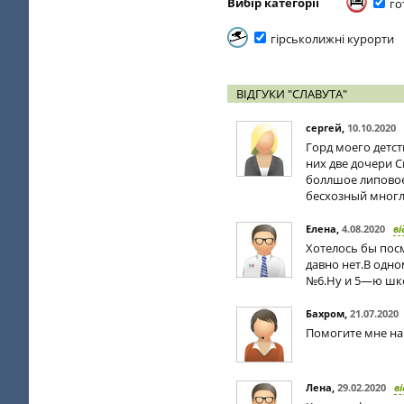
Вибір категорії
го
гірськолижні курорти
ВІДГУКИ "СЛАВУТА"
сергей
,
10.10.2020
Горд моего детст
них две дочери С
боллшое липовое
бесхозный многл 
Елена
,
4.08.2020
ві
Хотелось бы посм
давно нет.В одн
№6.Ну и 5—ю шк
Бахром
,
21.07.2020
Помогите мне най
Лена
,
29.02.2020
в