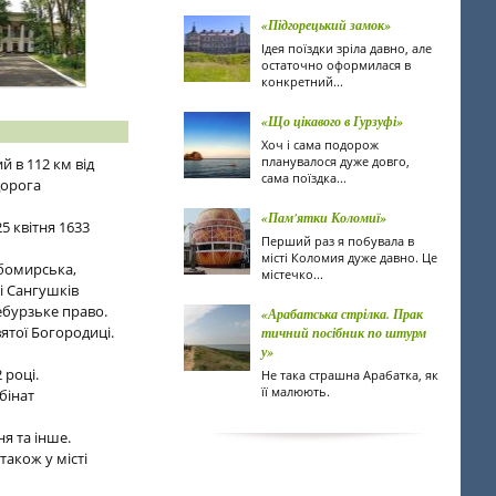
«Підгорецький замок»
Ідея поїздки зріла давно, але
остаточно оформилася в
конкретний...
«Що цікавого в Гурзуфі»
Хоч і сама подорож
планувалося дуже довго,
й в 112 км від
сама поїздка...
дорога
«Пам'ятки Коломиї»
5 квітня 1633
Перший раз я побувала в
місті Коломия дуже давно. Це
бомирська,
містечко...
і Сангушків
ебурзьке право.
«Арабатська стрілка. Прак
ятої Богородиці.
тичний посібник по штурм
у»
 році.
Не така страшна Арабатка, як
її малюють.
бінат
я та інше.
також у місті