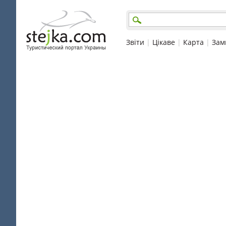
Звіти
|
Цікаве
|
Карта
|
Зам