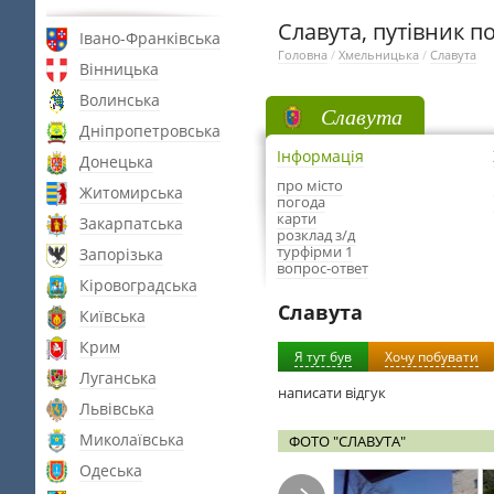
Славута, путівник по
Івано-Франківська
Головна
/
Хмельницька
/
Славута
Вінницька
Волинська
Славута
Дніпропетровська
Інформація
Донецька
про місто
Житомирська
погода
карти
Закарпатська
розклад з/д
турфірми 1
Запорізька
вопрос-ответ
Кіровоградська
Славута
Київська
Крим
Я тут був
Хочу побувати
Луганська
написати відгук
Львівська
Миколаївська
ФОТО "СЛАВУТА"
Одеська