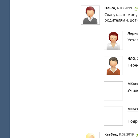
Ольга
,
6.03.2019
в
Славута это мое 
родителями. Вот 
Лари
Уехал
НЛО
,
Перее
MKors
Училс
MKors
Подро
Казбек
,
8.02.2019