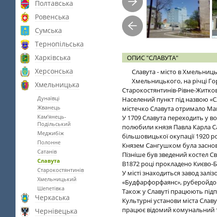
Полтавська
Ровенська
Сумська
Тернопільська
Харківська
ОПИС "СЛАВУТА"
Херсонська
Славута - місто в Хмельниць
Хмельницького, на річці Гор
Хмельницька
Старокостянтинів-Рівне-Житкови
Дунаївці
Населений пункт під назвою «Сла
Жванець
містечко Славута отримало Магд
Кам’янець-
У 1709 Славута переходить у 
Подільський
полюбили князя Павла Карла Са
Меджибіж
більшовицької окупації 1920 р
Полонне
Князем Сангушком була заснова
Сатанів
Пізніше був зведений костел Св
Славута
В1872 році прокладено Києво-Бр
Старокостянтинів
У місті знаходиться завод залі
Хмельницький
«Будфарфорфаянс», руберойдови
Шепетівка
Також у Славуті працюють підп
Черкаська
Культурні установи міста Славу
працює відомий комунальний т
Чернівецька