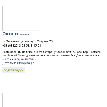
Октант
, готель
м. Хмельницький, вул. Озерна, 20
+38 (03822) 3-53-58, 3-15-21
Розташований на виїзді з міста в сторону Старокостянтинова. Бар Людмила,
російський більярд, автостоянка, автосервіс, автомийка. Два номери « люкс
»: двомісні однокімнатні,...
Детальна інформація
додати відгук