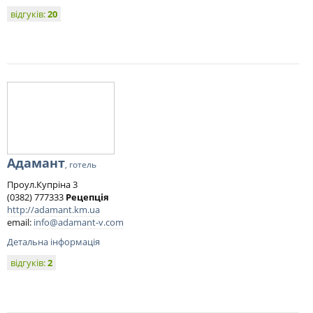
відгуків:
20
Адамант
, готель
Проул.Купріна 3
(0382) 777333
Рецепція
http://adamant.km.ua
email:
info@adamant-v.com
Детальна інформація
відгуків:
2