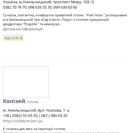
Україна, м.Хмельницький, проспект Миру, 103 /3
0382 70 78 70, 098 626 55 35, 099 630 63 60
Сучасна, елегантна, комфортна приватний готель " Park Hotel " розташована
в м.Хмельницький при в'їзді в місто. Поруч з готелем прекрасний
дендропарк "Поділля " та меморіал...
Детальна інформація
відгуків:
2
Колізей
, готель
м. Хмельницький, вул. Чкалова, 1- а
+38 ( 0382) 55-93-35, ( 067 ) 380-03-35
http://coliseum.km.ua
Є стоянка для авто на території готелю.