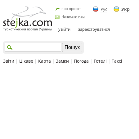
про проект
Рус
Укр
Написати нам
увійти
зареєструватися
Звіти
|
Цікаве
|
Карта
|
Замки
|
Погода
|
Готелі
|
Таксі