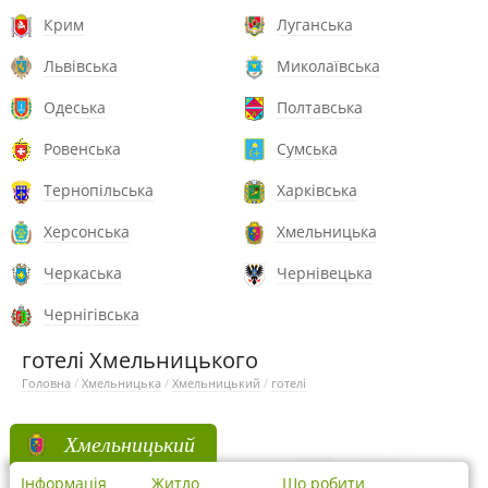
Крим
Луганська
Львівська
Миколаївська
Одеська
Полтавська
Ровенська
Сумська
Тернопільська
Харківська
Херсонська
Хмельницька
Черкаська
Чернівецька
Чернігівська
готелі Хмельницького
Головна
/
Хмельницька
/
Хмельницький
/
готелі
Хмельницький
Інформація
Житло
Що робити