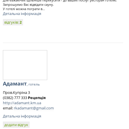
Для бажаючих щільніше перекусити - до ваших послуг ресторан готелю.
Запрошуємо Вас відвідати сауну.
У готелі можна пограти в...
Детальна інформація
відгуків:
2
Адамант
, готель
Пров.Купріна 3
(0382) 777 333
Рецепція
http://adamant.km.ua
email:
rkadamant@gmail.com
Детальна інформація
додати відгук