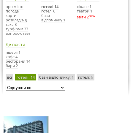
про місто
готелі 14
цікаве 1
погода
готелі 6
театри 1
карти
бази
new
звіти 2
розклад з/д
відпочинку 1
таксі 6
турфірми 37
вопрос-ответ
Де поїсти
піцерії 1
кафе 4
ресторани 14
бари 2
всі
готелі
: 14
бази відпочинку
: 1
готелі
: 6