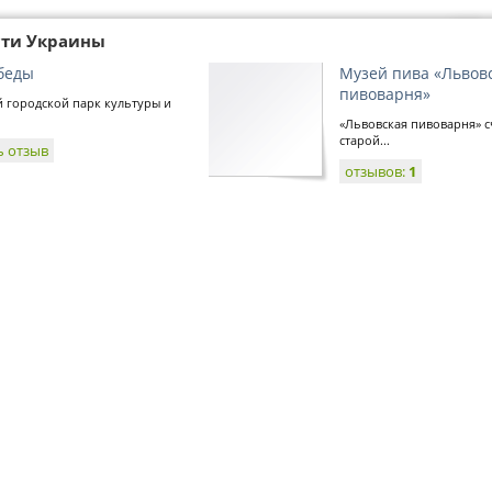
сти Украины
беды
Музей пива «Львов
пивоварня»
 городской парк культуры и
«Львовская пивоварня» с
старой...
ь отзыв
отзывов:
1