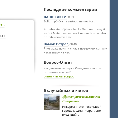
Последние комментарии
ВАШЕ ТАКСИ
, 03:38
Solidní půjčka na zástavu nemovitosti
сть
Potřebujete půjčku a banka Vám nechce vyjít
vstříc? Máte možnost ručit nemovitosti anebo
ы 1
družstevním bytem?...
Замок Острог
, 08:49
Я не можу поняти у нас є поверхнях сміття у
нас я впаду на нас
Вопрос-Ответ
Как доехать до парка Фельдмана от ст.м
Ботанический сад?
ответить на вопрос
5 случайных отчетов
«Достопримечательности
Инкермана»
Инкерман - это небольшой
городок, административно
входящий...