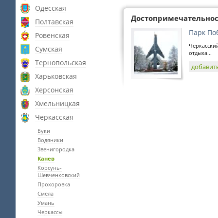
Одесская
Достопримечательно
Полтавская
Парк По
Ровенская
Черкасский
Сумская
отдыха...
Тернопольская
добавит
Харьковская
Херсонская
Хмельницкая
Черкасская
Буки
Водяники
Звенигородка
Канев
Корсунь-
Шевченковский
Прохоровка
Смела
Умань
Черкассы