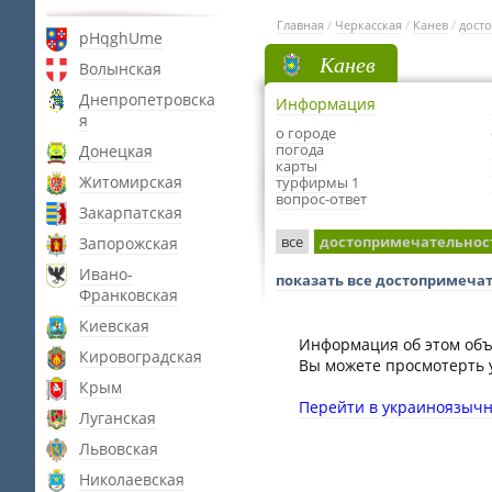
Главная
/
Черкасская
/
Канев
/
дост
pHqghUme
Канев
Волынская
Днепропетровска
Информация
я
о городе
погода
Донецкая
карты
Житомирская
турфирмы 1
вопрос-ответ
Закарпатская
все
достопримечательнос
Запорожская
Ивано-
показать все достопримеча
Франковская
Киевская
Информация об этом объ
Кировоградская
Вы можете просмотерть 
Крым
Перейти в украиноязыч
Луганская
Львовская
Николаевская