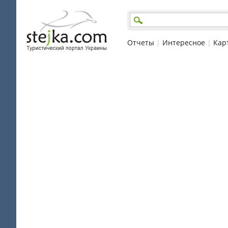
Отчеты
|
Интересное
|
Кар