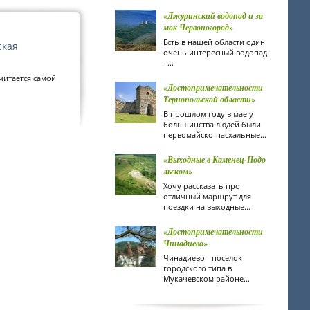
«Джуринский водопад и за
мок Червоногород»
Есть в нашей области один
ская
очень интересный водопад
–...
читается самой
«Достопримечательности
Тернопольской области»
В прошлом году в мае у
большинства людей были
первомайско-пасхальные...
«Выходные в Каменец-Подо
льском»
Хочу рассказать про
отличный маршрут для
поездки на выходные...
«Достопримечательности
Чинадиево»
Чинадиево - поселок
городского типа в
Мукачевском районе...