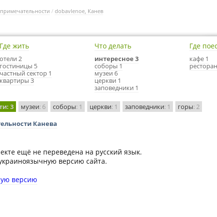
опримечательности
/
dobavlenoe, Канев
Где жить
Что делать
Где пое
отели 2
интересное 3
кафе 1
гостиницы 5
соборы 1
ресторан
частный сектор 1
музеи 6
квартиры 3
церкви 1
заповедники 1
ти
: 3
музеи
: 6
соборы
: 1
церкви
: 1
заповедники
: 1
горы
: 2
тельности Канева
екте ещё не переведена на русский язык.
украиноязычную версию сайта.
ную версию