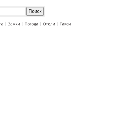
та
|
Замки
|
Погода
|
Отели
|
Такси