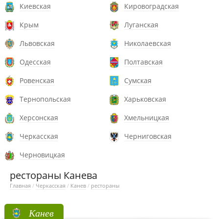
Киевская
Кировоградская
Крым
Луганская
Львовская
Николаевская
Одесская
Полтавская
Ровенская
Сумская
Тернопольская
Харьковская
Херсонская
Хмельницкая
Черкасская
Черниговская
Черновицкая
рестораны Канева
Главная
/
Черкасская
/
Канев
/
рестораны
Канев