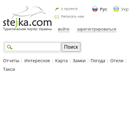
о проекте
Рус
Укр
Написать нам
войти
зарегистрироваться
Отчеты
|
Интересное
|
Карта
|
Замки
|
Погода
|
Отели
|
Такси