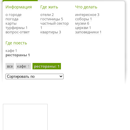
Информация
Где жить
Что делать
о городе
отели 2
интересное 3
погода
гостиницы 5
соборы 1
карты
частный сектор
музеи 6
турфирмы 1
1
церкви 1
вопрос-ответ
квартиры 3
заповедники 1
Где поесть
кафе 1
рестораны 1
все
кафе
: 1
рестораны
: 1