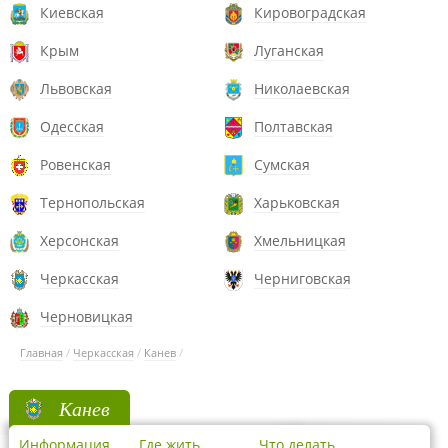
Киевская
Кировоградская
Крым
Луганская
Львовская
Николаевская
Одесская
Полтавская
Ровенская
Сумская
Тернопольская
Харьковская
Херсонская
Хмельницкая
Черкасская
Черниговская
Черновицкая
Главная
/
Черкасская
/
Канев
/
Канев
Информация
Где жить
Что делать