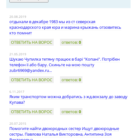
20.08.2019
отдыхали в декабре 1983 мы из ст северская
краснодарского края юра и марина крыжань отзовитесь
кто помнит
ОТВЕТИТЬ НА ВОРОС
ответов:
0
21.05.2019
Шукаю Чупилка тетяну працює в барі "Копані". Потрібен
телефон її або бару. Скиньте на мою пошту
zubr6969@yandex.ru
...
ОТВЕТИТЬ НА ВОРОС
ответов:
0
6.11.2017
Яким транспортом можна добратись з жд.вокзалу до заводу
Купава?
ОТВЕТИТЬ НА ВОРОС
ответов:
0
20.07.2015
Помогите найти двоюродных сестер Ищут двоюродные
сестры. Павлова Наталья Викторовна, Антипина Зоя
Викторовна...