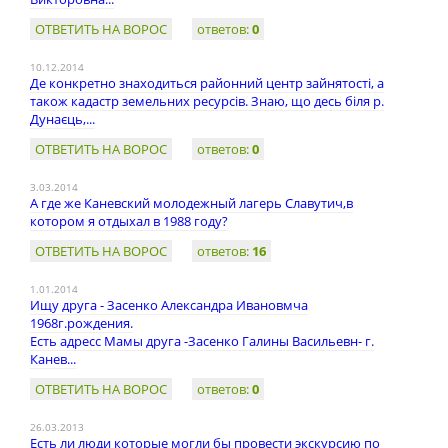
ОТВЕТИТЬ НА ВОРОС
ответов:
0
10.12.2014
Де конкретно знаходиться районний центр зайнятості, а
також кадастр земельних ресурсів. Знаю, що десь біля р.
Дунаєць,...
ОТВЕТИТЬ НА ВОРОС
ответов:
0
3.03.2014
А где же Каневский молодежный лагерь Славутич,в
котором я отдыхал в 1988 году?
ОТВЕТИТЬ НА ВОРОС
ответов:
16
1.01.2014
Ищу друга - Засенко Александра Ивановмча
1968г.рождения.
Есть адресс Мамы друга -Засенко Галины Васильевн- г.
Канев...
ОТВЕТИТЬ НА ВОРОС
ответов:
0
26.03.2013
Есть ли люди которые могли бы провести экскурсию по