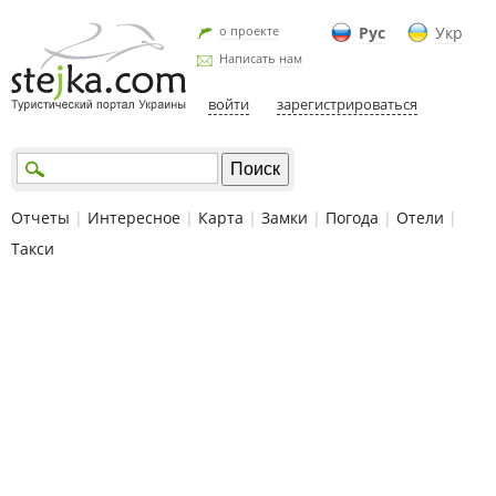
о проекте
Рус
Укр
Написать нам
войти
зарегистрироваться
Отчеты
|
Интересное
|
Карта
|
Замки
|
Погода
|
Отели
|
Такси