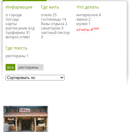
Информация
Где жить
Что делать
о городе
отели 25
интересное 4
погода
гостиницы 14
замки 2
карты
базы отдыха 2
музеи 1
расписание ж/д
санатории 3
new
отчеты 4
турфирмы 31
частный сектор
вопрос-ответ
3
Где поесть
рестораны 1
все
рестораны
: 1