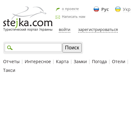
о проекте
Рус
Укр
Написать нам
войти
зарегистрироваться
Отчеты
|
Интересное
|
Карта
|
Замки
|
Погода
|
Отели
|
Такси