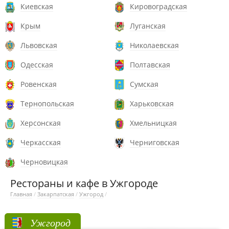
Киевская
Кировоградская
Крым
Луганская
Львовская
Николаевская
Одесская
Полтавская
Ровенская
Сумская
Тернопольская
Харьковская
Херсонская
Хмельницкая
Черкасская
Черниговская
Черновицкая
Рестораны и кафе в Ужгороде
Главная
/
Закарпатская
/
Ужгород
/
Ужгород