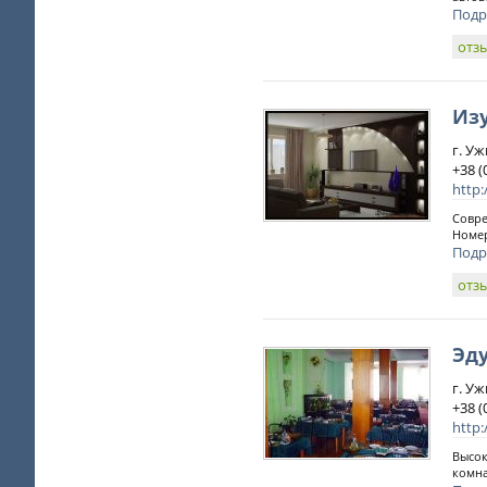
Подр
отз
Из
г. У
+38 (
http:
Совре
Номер
Подр
отз
Эд
г. Уж
+38 (
http
Высок
комна