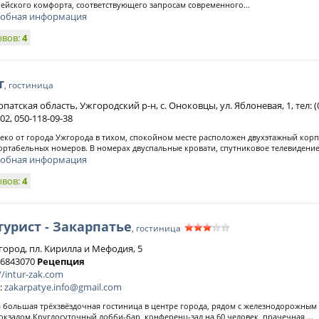
ейского комфорта, соответствующего запросам современного...
обная информация
ывов:
4
т
, гостиница
патская область, Ужгородский р-н, с. Оноковцы, ул. Яблоневая, 1, тел: (0
02, 050-118-09-38
еко от города Ужгорода в тихом, спокойном месте расположен двухэтажный корп
ртабельных номеров. В номерах двуспальные кровати, спутниковое телевидение,
обная информация
ывов:
4
урист - Закарпатье
, гостиница
жгород, пл. Кирилла и Мефодия, 5
) 6843070
Рецепция
//intur-zak.com
:
zakarpatye.info@gmail.com
 большая трёхзвёздочная гостиница в центре города, рядом с железнодорожным
окзалом.Круглосуточный лобби-бар, конференц-зал на 60 человек, прачечная,...