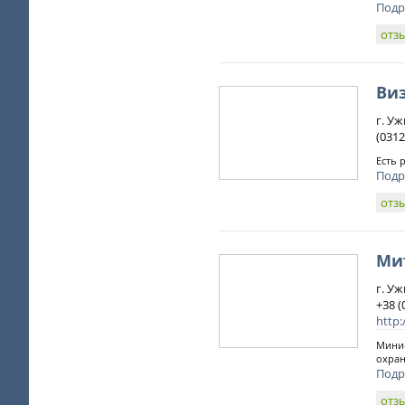
Подр
отз
Ви
г. Уж
(0312
Есть 
Подр
отз
Ми
г. Уж
+38 (
http:
Мини-
охран
Подр
отз