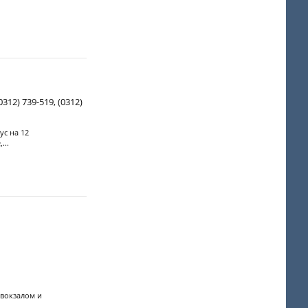
312) 739-519, (0312)
ус на 12
...
 вокзалом и