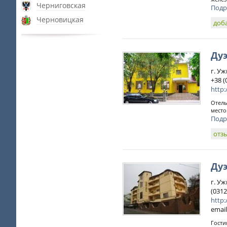
Черниговская
Подр
Черновицкая
доб
Ду
г. Уж
+38 (
http:
Отель
место
Подр
отз
Ду
г. Уж
(0312
http:
email
Гости