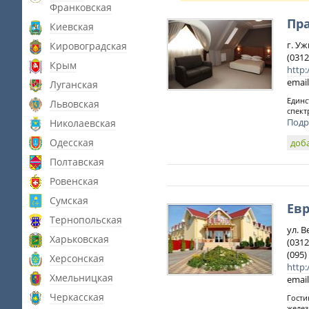
Франковская
Пр
Киевская
г. Уж
Кировоградская
(0312
Крым
http:
email
Луганская
Единс
Львовская
спект
Подр
Николаевская
Одесская
доб
Полтавская
Ровенская
Сумская
Ев
Тернопольская
ул. В
Харьковская
(0312
(095)
Херсонская
http
Хмельницкая
email
Черкасская
Гости
желез