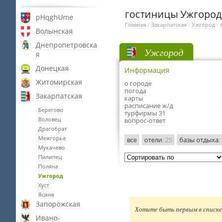
гостиницы Ужгород
pHqghUme
Главная
/
Закарпатская
/
Ужгород
/
Волынская
Днепропетровска
Ужгород
я
Донецкая
Информация
Житомирская
о городе
погода
Закарпатская
карты
расписание ж/д
Берегово
турфирмы 31
Воловец
вопрос-ответ
Драгобрат
Межгорье
все
отели
: 25
базы отдыха
:
Мукачево
Пилипец
Поляна
Ужгород
Хуст
Ясиня
Запорожская
Хотите быть первым в списке 
Ивано-