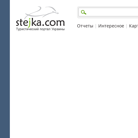
Отчеты
|
Интересное
|
Кар