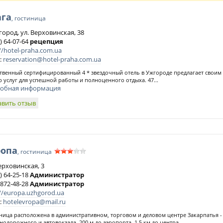
ага
, гостиница
город, ул. Верховинская, 38
) 64-07-64
рецепция
//hotel-praha.com.ua
:
reservation@hotel-praha.com.ua
твенный сертифицированный 4 * звездочный отель в Ужгороде предлагает своим
р услуг для успешной работы и полноценного отдыха. 47...
обная информация
авить отзыв
ропа
, гостиница
ерховинская, 3
) 64-25-18
Администратор
 872-48-28
Администратор
://europa.uzhgorod.ua
:
hotelevropa@mail.ru
ница расположена в административном, торговом и деловом центре Закарпатья - 
нодорожного и автовокзала, 200 м до аэропорта, 1,5 км до центра...