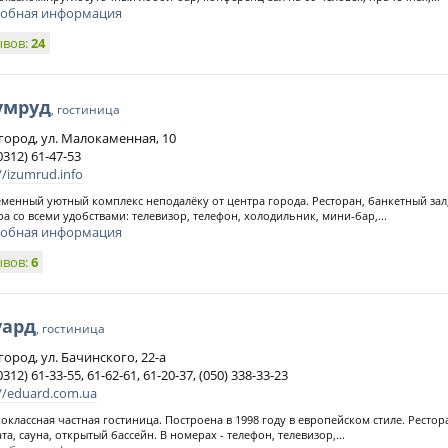
обная информация
ывов:
24
умруд
, гостиница
жгород, ул. Малокаменная, 10
0312) 61-47-53
//izumrud.info
менный уютный комплекс неподалёку от центра города. Ресторан, банкетный зал, 
а со всеми удобствами: телевизор, телефон, холодильник, мини-бар,...
обная информация
ывов:
6
уард
, гостиница
город, ул. Бачинского, 22-a
0312) 61-33-55, 61-62-61, 61-20-37, (050) 338-33-23
://eduard.com.ua
оклассная частная гостиница. Построена в 1998 году в европейском стиле. Рестор
та, сауна, открытый бассейн. В номерах - телефон, телевизор,...