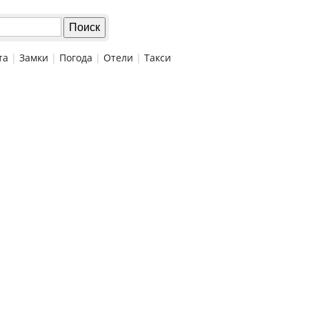
та
|
Замки
|
Погода
|
Отели
|
Такси