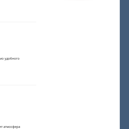
имо удобного
ит атмосфера