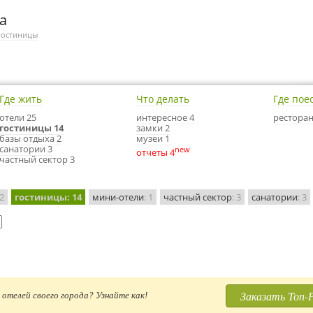
а
гостиницы
Где жить
Что делать
Где пое
отели 25
интересное 4
ресторан
гостиницы 14
замки 2
базы отдыха 2
музеи 1
санатории 3
new
отчеты 4
частный сектор 3
 2
гостиницы
: 14
мини-отели
: 1
частный сектор
: 3
санатории
: 3
Заказать Топ-
отелей своего города? Узнайте как!