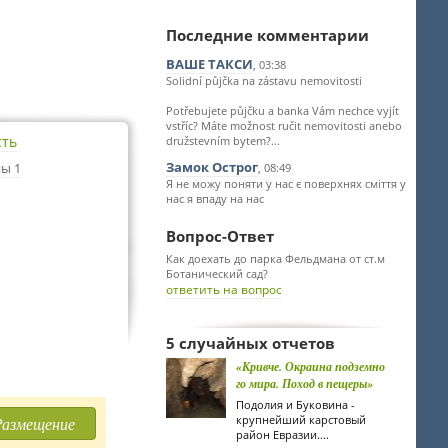
Последние комментарии
ВАШЕ ТАКСИ
, 03:38
Solidní půjčka na zástavu nemovitosti
Potřebujete půjčku a banka Vám nechce vyjít
vstříc? Máte možnost ručit nemovitosti anebo
сть
družstevním bytem?...
Замок Острог
ы 1
, 08:49
Я не можу поняти у нас є поверхнях сміття у
нас я впаду на нас
Вопрос-Ответ
Как доехать до парка Фельдмана от ст.м
Ботанический сад?
ответить на вопрос
5 случайных отчетов
«Кривче. Окраина подземно
го мира. Поход в пещеры»
Подолия и Буковина -
крупнейший карстовый
Размещение
район Евразии....