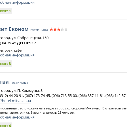
обная информация
ывов:
1
зит Економ
, гостиница
город, ул. Собранецкая, 150
) 64-39-45
ДЕСПЕЧЕР
ресторан, кафе
обная информация
ывов:
3
тва
, гостиница
город, ул. П. Коммуны, 3
0312) 44-20-91, (067) 173-74-45, (096) 713-55-00, (066) 857-11-81, (068) 142-57
//hotel-mitva.at.ua
гостиница расположена на въезде в город со стороны Мукачево. В отеле есть сау
яемая автостоянка. Вместительность 25 человек.
обная информация
ывов:
4