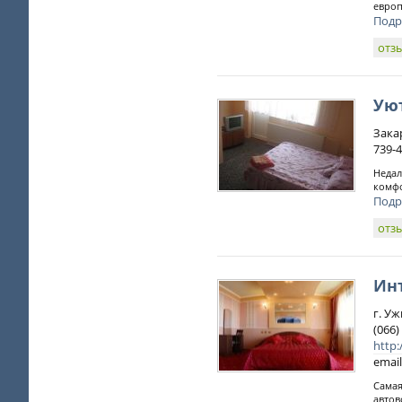
европ
Подр
отз
Ую
Закар
739-4
Недал
комфо
Подр
отз
Инт
г. У
(066
http:
email
Самая
автов