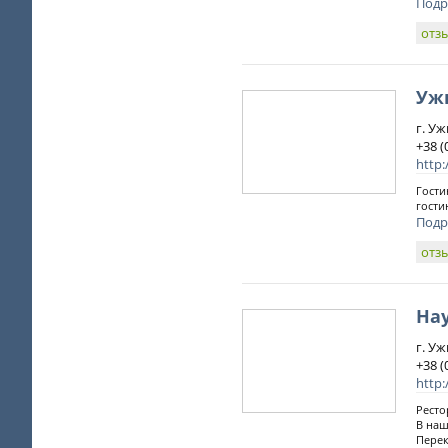
Подр
отз
Уж
г. Уж
+38 (
http
Гости
гости
Подр
отз
На
г. Уж
+38 (
http:
Ресто
В наш
Перек