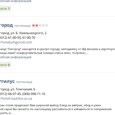
обная информация
ывов:
1
город
, гостиница
город, ул. Б. Хмельницкого, 2
0312) 61-90-50, 61-90-70
://hoteluzhgorod.com
ница "Ужгород" находится в центре города, неподалеку от ЖД вокзала и аэропорт
ницы имеет комфортабельные номера класса люкс, полулюкс,...
обная информация
ывов:
6
утилус
, гостиница
город, ул. Томчания, 6
0312) 66-07-45, (066) 098-11-16
//hotel-nautilus.uz.ua
ран отеля предложит Вам широкий выбор блюд на завтрак, обед и ужин.
ей сауне Вы сможете по-настоящему расслабиться и избавиться от напряжения.
усить и...