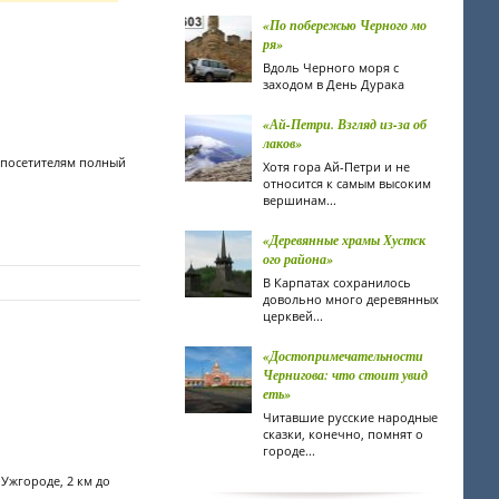
«По побережью Черного мо
ря»
Вдоль Черного моря с
заходом в День Дурака
«Ай-Петри. Взгляд из-за об
лаков»
 посетителям полный
Хотя гора Ай-Петри и не
относится к самым высоким
вершинам...
«Деревянные храмы Хустск
ого района»
В Карпатах сохранилось
довольно много деревянных
церквей...
«Достопримечательности
Чернигова: что стоит увид
еть»
Читавшие русские народные
сказки, конечно, помнят о
городе...
Ужгороде, 2 км до