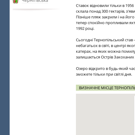
Чернігівська
Ставок відновили тільки в 1956
склала понад 300 гектарів, з'я
Пізніше пляж закрили і на його 
тепер спокійно пропливали яхти
1992 році.
Сьогодні Тернопільський став - 
небагатьох в світі, в центрі 
катерах, на яких можна помилу
залишається Острів Закоханих і
Озеро відкрито в будь-який ча
зможете тільки при світлі дня.
ВИЗНАЧНЕ МІСЦЕ ТЕРНОПІЛЬ