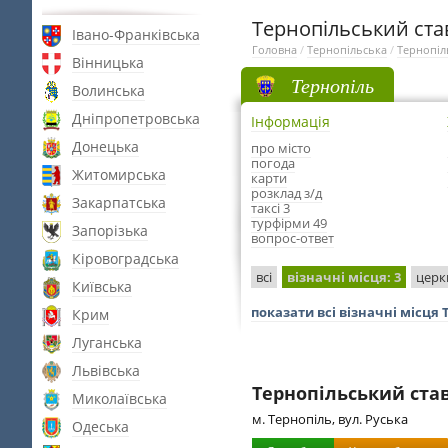
Тернопільський ста
Івано-Франківська
Головна
/
Тернопільська
/
Тернопіл
Вінницька
Тернопіль
Волинська
Дніпропетровська
Інформація
Донецька
про місто
погода
Житомирська
карти
розклад з/д
Закарпатська
таксі 3
турфірми 49
Запорізька
вопрос-ответ
Кіровоградська
всі
візначні місця
: 3
церк
Київська
показати всі візначні місця 
Крим
Луганська
Львівська
Тернопільський ста
Миколаївська
м. Тернопіль, вул. Руська
Одеська