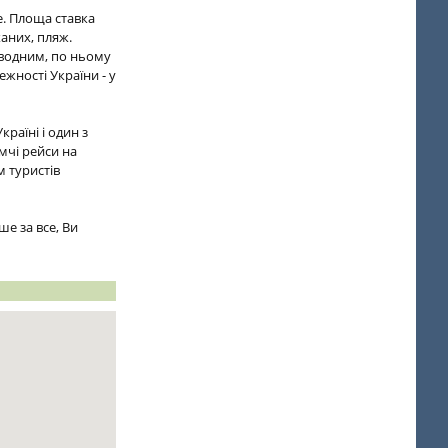
е. Площа ставка
ханих, пляж.
новодним, по ньому
жності України - у
країні і один з
мчі рейси на
м туристів
е за все, Ви