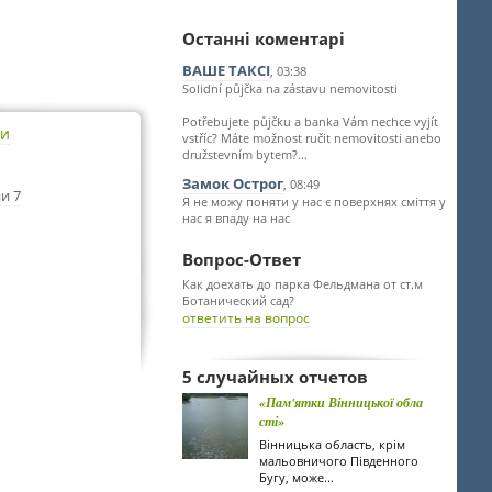
Останні коментарі
ВАШЕ ТАКСІ
, 03:38
Solidní půjčka na zástavu nemovitosti
Potřebujete půjčku a banka Vám nechce vyjít
ти
vstříc? Máte možnost ručit nemovitosti anebo
družstevním bytem?...
Замок Острог
, 08:49
и 7
Я не можу поняти у нас є поверхнях сміття у
нас я впаду на нас
Вопрос-Ответ
Как доехать до парка Фельдмана от ст.м
Ботанический сад?
ответить на вопрос
5 случайных отчетов
«Пам'ятки Вінницької обла
сті»
Вінницька область, крім
мальовничого Південного
Бугу, може...