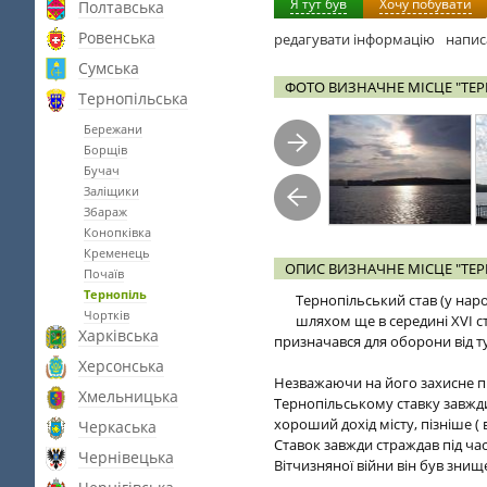
Я тут був
Хочу побувати
Полтавська
Ровенська
редагувати інформацію
напис
Сумська
ФОТО ВИЗНАЧНЕ МІСЦЕ "ТЕР
Тернопільська
Бережани
Борщів
Бучач
Заліщики
Збараж
Конопківка
Кременець
ОПИС ВИЗНАЧНЕ МІСЦЕ "ТЕР
Почаїв
Тернопіль
Тернопільський став (у нар
Чортків
шляхом ще в середині XVI ст
Харківська
призначався для оборони від ту
Херсонська
Незважаючи на його захисне пр
Хмельницька
Тернопільському ставку завжди
хороший дохід місту, пізніше (
Черкаська
Ставок завжди страждав під час 
Чернівецька
Вітчизняної війни він був знищ