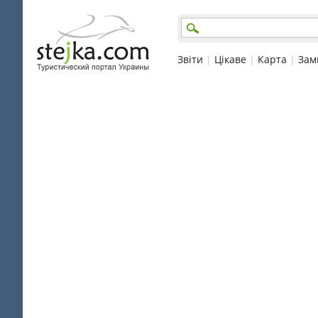
Звіти
|
Цікаве
|
Карта
|
Зам