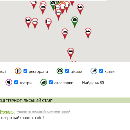
телі
ресторани
цікаве
катки
Найдено: 35
театри
аквапарки
ЦІ "ТЕРНОПІЛЬСЬКИЙ СТАВ"
ідповісти
удалить ложный комментарий
 озеро найкраще в світі !