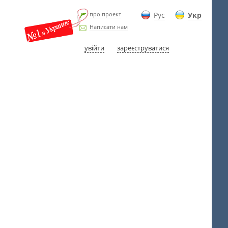
про проект
Рус
Укр
Написати нам
увійти
зареєструватися