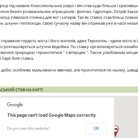
 році під назвою Комсомольське озеро і він став куди більше і красивіш
вилося безліч розважальних атракціонів : фонтан, гідропарк, Острів Зако
місці з'явилася стоянка для яхт і катерів. Так як ставок став більш пов
, шхуни і теплоходи. Свою сучасну назву він отримав уже в часи незале
справжня гордість міста і його жителів, адже Тернопіль - єдине місто в У
якого розташовується штучна водойма. По ставку організовуються ознайо
ватися природою і прокотитися " з вітерцем ". Також улюбленим місце
 парк біля ставка.
с доби, особливо мальовничо ввечері, але прокотитися по ньому, швидш
СЬКИЙ СТАВ НА КАРТІ
This page can't load Google Maps correctly.
Do you own this website?
OK