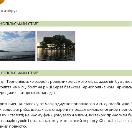
ати відгук
НОПІЛЬСЬКИЙ СТАВ"
НОПІЛЬСЬКИЙ СТАВ"
оді - Тернопільське озеро) є ровесником самого міста, адже він був ст
оліття на місці боліт на річці Серет батьком Тернополя - Яном Тарновс
рецьких і татарських нападів.
изначення, ставок у всі часи відчутно поповнював міську скарбницю. 
 водилася риба, ще за часів створення продаж виловленої риби прино
 в XVII столітті) на ньому функціонувало 4 млини, які також приносили 
нападів турків і татар, а також у міжвоєнний період у ХХ столітті, але в 
ений повністю.