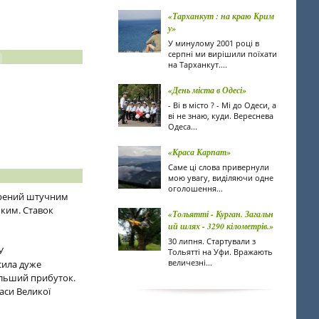
«Тарханкут : на краю Крим
у»
У минулому 2001 році в
серпні ми вирішили поїхати
на Тарханкут....
«День міста в Одесі»
- Ві в місто ? - Мі до Одеси, а
ві не знаю, куди. Вереснева
Одеса...
«Краса Карпат»
Саме ці слова привернули
мою увагу, виділяючи одне
оголошення...
ворений штучним
ьким. Ставок
«Тольятті - Курган. Загальн
ий шлях - 3290 кілометрів.»
30 липня. Стартували з
У
Тольятті на Уфи. Вражають
величезні...
сила дуже
більший прибуток.
часи Великої