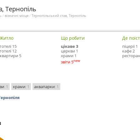
в, Тернопіль
ь
/
візначні місця
/
Тернопільський став, Тернопіль
Житло
Що робити
Де поїс
готелі 15
цікаве 3
піцерії 1
готелі 12
церкви 1
кафе 2
квартири 5
храми 1
ресторан
new
звіти 5
ви
: 1
храми
: 1
аквапарки
: 1
Тернопіля
в