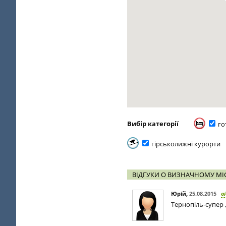
Вибір категорії
го
гірськолижні курорти
ВІДГУКИ О ВИЗНАЧНОМУ МІС
Юрій
,
25.08.2015
в
Тернопіль-супер ,