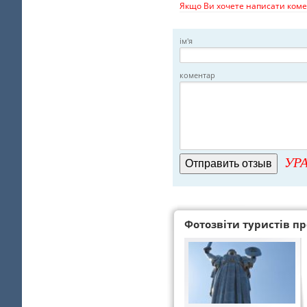
Якщо Ви хочете написати комен
ім'я
коментар
УРА
Фотозвіти туристів про