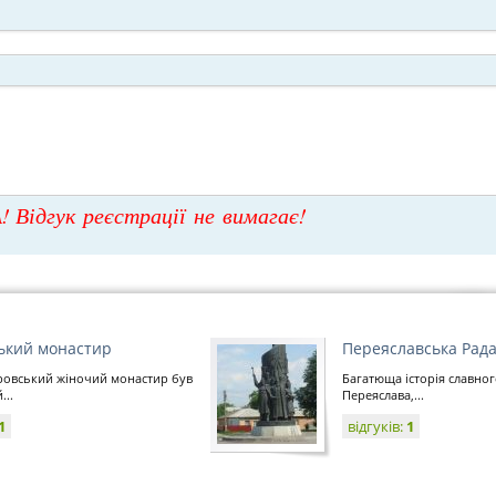
! Відгук реєстрації не вимагає!
ький монастир
Переяславська Рад
ровський жіночий монастир був
Багатюща історія славног
...
Переяслава,...
1
відгуків:
1