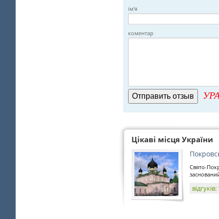
ім'я
коментар
УРА
Цікаві місця України
Покровс
Свято-Пок
заснований
відгуків: