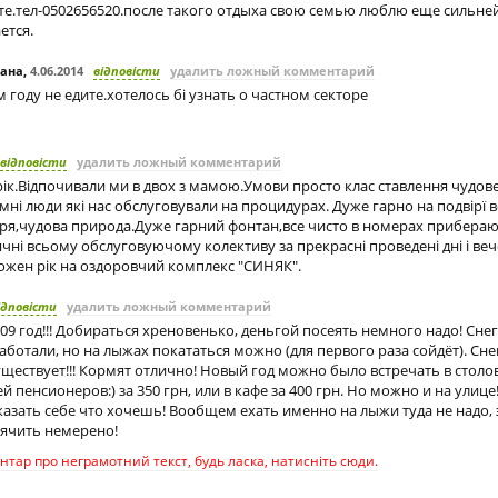
е.тел-0502656520.после такого отдыха свою семью люблю еще сильне
ется.
лана
,
4.06.2014
відповісти
удалить ложный комментарий
м году не едите.хотелось бі узнать о частном секторе
відповісти
удалить ложный комментарий
ік.Відпочивали ми в двох з мамою.Умови просто клас ставлення чудове
ні люди які нас обслуговували на процидурах. Дуже гарно на подвірї в
ітря,чудова природа.Дуже гарний фонтан,все чисто в номерах прибера
чні всьому обслуговуючому колективу за прекрасні проведені дні і в
ожен рік на оздоровчий комплекс "СИНЯК".
ідповісти
удалить ложный комментарий
09 год!!! Добираться хреновенько, деньгой посеять немного надо! Снег
ботали, но на лыжах покататься можно (для первого раза сойдёт). Сн
ществует!!! Кормят отлично! Новый год можно было встречать в столо
 пенсионеров:) за 350 грн, или в кафе за 400 грн. Но можно и на улице!
аказать себе что хочешь! Вообщем ехать именно на лыжи туда не надо, эт
ячить немерено!
тар про неграмотний текст, будь ласка, натисніть сюди.