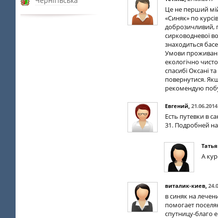
Чернігівська
Це не перший мій 
«Синяк» по курсі
доброзичливий, п
сирководневої во
знаходиться басе
Умови проживання
екологічно чисто
спасибі Оксані т
повернутися. Якщ
рекомендую побув
Евгений
,
21.06.2014
Есть путевки в са
31. Подробней на
Татья
А ку
виталик-киев
,
24.
в синяк на лечен
помогает поселяю
спутницу-благо е