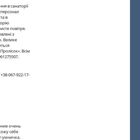
ння в санаторії
і персонал
та в
торію
исте повітря.
влені з
. Велике
еться
Пролісок». Всім
961275507.
 +38-067-922-17-
чение очень
хожу себе
т-умничка.