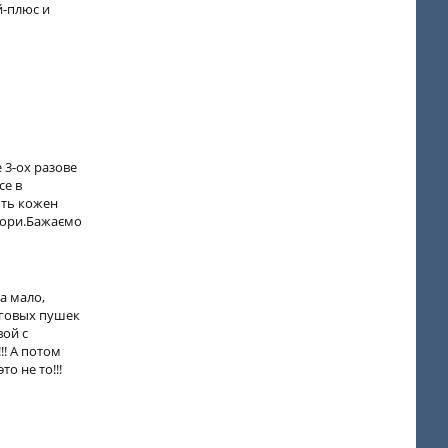
й-плюс и
 3-ох разове
се в
ють кожен
ечори.Бажаємо
а мало,
еговых пушек
вой с
!! А потом
о не то!!!