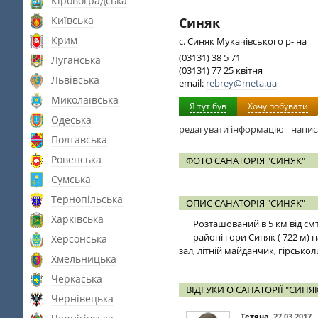
Кіровоградська
Київська
Синяк
Крим
с. Синяк Мукачівського р- на
(03131) 38 5 71
Луганська
(03131) 77 25 квітня
Львівська
email:
rebrey@meta.ua
Миколаївська
Я тут був
Хочу побувати
Одеська
редагувати інформацію
напис
Полтавська
Ровенська
ФОТО САНАТОРІЯ "СИНЯК"
Сумська
Тернопільська
ОПИС САНАТОРІЯ "СИНЯК"
Харківська
Розташований в 5 км від смт
районі гори Синяк ( 722 м) н
Херсонська
зал, літній майданчик, гірсько
Хмельницька
Черкаська
ВІДГУКИ О САНАТОРІЇ "СИНЯ
Чернівецька
Тетяна
,
27.03.2017