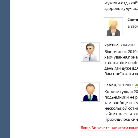
мужики-отдыхайт
здоровье улучша
Свет
а єто
крістіна
,
7.04.2013
Відпочинок 2010р
харчування,прием
квітах,свіже пов
день.Ми дуже вдя
Вам приїжжати к
Семён
,
8.01.2009
в
Короче гуляли 20
подьёмники не ра
там вообще не су
несколькой сотней
зайти в кафе и з
Приходилось син
Якщо Ви хочете написати комен