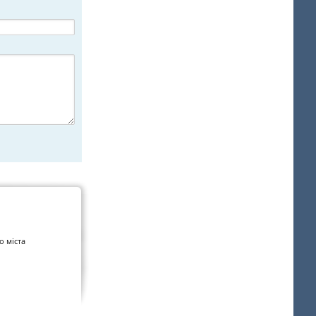
а
о міста