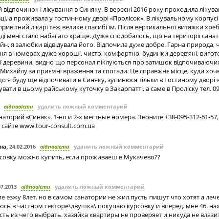
відпочинок і лікування в Синяку. В вересні 2016 року проходила лікува
вці, а проживала у гостинному дворі «Пролісок». В лікувальному корпус
ривітний лікарі теж велике спасибі їм. Після вертикальної витяжки хреб
ді мені стало набагато краще. Дуже сподобалось, що на території сана
йн, я залюбки відвідувала його. Відпочила дуже добре. Гарна природа, ч
 в номерах дуже хороші, чисто, комфортно, будинки дерев’яні, вигото
ї деревини, видно що персонал піклуються про затишок відпочиваючих
а Михайлу за приємні враження та спогади. Це справжнє місце, куди хоч
о я буду ще відпочивати в Синяку, зупинюся тільки в Гостиному дворі «
ати в цьому райському куточку в Закарпатті, а саме в Проліску тел. 0
відповісти
удалить ложный комментарий
наторий «Синяк». 1-но и 2-х местные номера. Звоните +38-095-312-61-57,
 сайте www.tour-consult.com.ua
на
,
24.02.2016
відповісти
удалить ложный комментарий
рсовку можно купить, если проживаеш в Мукачево??
07.2013
відповісти
удалить ложный комментарий
ие езжу 8лет. но в самом санатории не жил.пусть пишут что хотят а ле
сь в частном секторе\двушка\ покупаю курсовку и вперед. мне 46. на
сть из чего выбрать. хазяйка квартиры не проверяет и никуда не влази