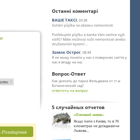
Останні коментарі
ВАШЕ ТАКСІ
, 03:38
Solidní půjčka na zástavu nemovitosti
Potřebujete půjčku a banka Vám nechce vyjít
ти
vstříc? Máte možnost ručit nemovitosti anebo
družstevním bytem?...
Замок Острог
, 08:49
Я не можу поняти у нас є поверхнях сміття у
нас я впаду на нас
Вопрос-Ответ
Как доехать до парка Фельдмана от ст.м
елях
: 1
Ботанический сад?
ответить на вопрос
5 случайных отчетов
«Олеський замок»
Якщо їхати з Києва, то в 70
кілометрах не доїжджаючи
Львова...
-Розміщення