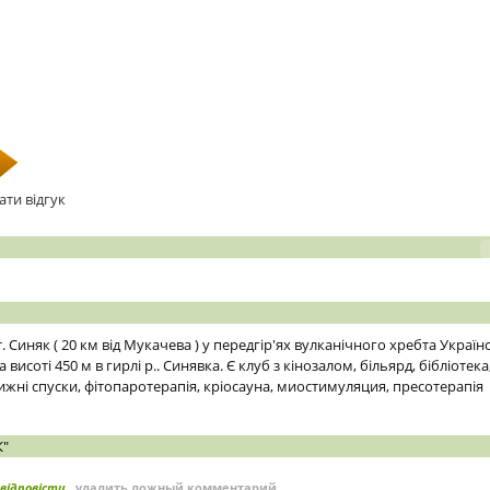
ати відгук
. Синяк ( 20 км від Мукачева ) у передгір'ях вулканічного хребта Україн
а висоті 450 м в гирлі р.. Синявка. Є клуб з кінозалом, більярд, бібліоте
лижні спуски, фітопаротерапія, кріосауна, миостимуляция, пресотерапія
К"
відповісти
удалить ложный комментарий