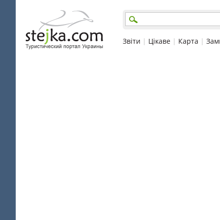
Звіти
|
Цікаве
|
Карта
|
Зам