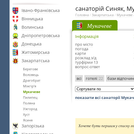
санаторій Синяк, М
Івано-Франківська
Головна
/
Закарпатська
/
Мукачеве
Вінницька
Мукачеве
Волинська
Дніпропетровська
Інформація
Донецька
про місто
погода
Житомирська
карти
розклад з/д
Закарпатська
турфірми 13
вопрос-ответ
Берегове
Воловець
всі
готелі
: 22
бази відпочи
Драгобрат
Міжгір’я
Мукачеве
показати всі санаторії Мука
Пилипец
Поляна
Ужгород
Хуст
Ясиня
Запорізька
Хочете бути першим у списку го