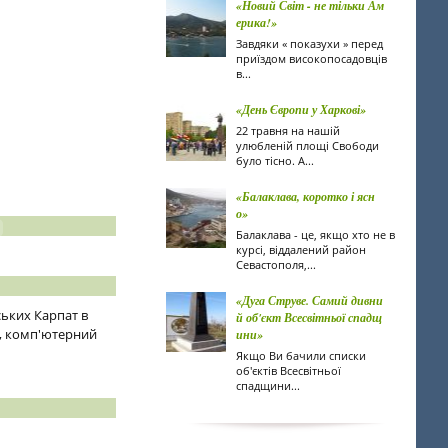
«Новий Світ - не тільки Ам
ерика!»
Завдяки « показухи » перед
приїздом високопосадовців
в...
«День Європи у Харкові»
22 травня на нашій
улюбленій площі Свободи
було тісно. А...
«Балаклава, коротко і ясн
о»
Балаклава - це, якщо хто не в
курсі, віддалений район
Севастополя,...
«Дуга Струве. Самий дивни
ських Карпат в
й об'єкт Всесвітньої спадщ
ка, комп'ютерний
ини»
Якщо Ви бачили списки
об'єктів Всесвітньої
спадщини...