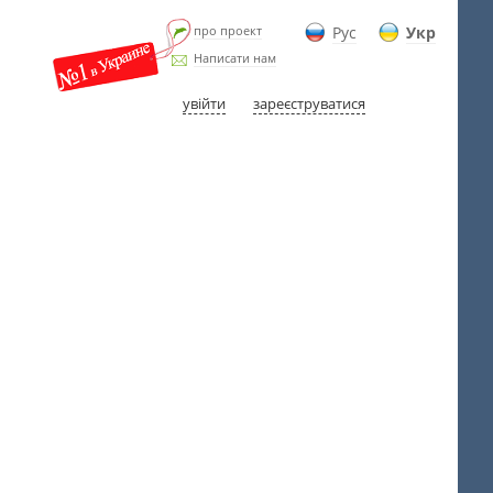
про проект
Рус
Укр
Написати нам
увійти
зареєструватися