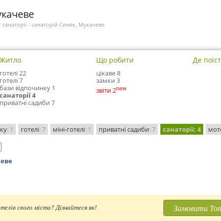
укачеве
/
санаторії
/
санаторій Синяк, Мукачеве
Житло
Що робити
Де поїс
готелі 22
цікаве 8
готелі 7
замки 3
бази відпочинку 1
new
звіти 2
санаторії 4
приватні садиби 7
нку
: 1
готелі
: 7
міні-готелі
: 1
приватні садиби
: 7
санаторії
: 4
мот
чеве
Замовити Топ
телів свого міста? Дізнайтеся як!