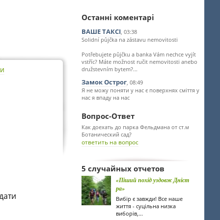
Останні коментарі
ВАШЕ ТАКСІ
, 03:38
Solidní půjčka na zástavu nemovitosti
Potřebujete půjčku a banka Vám nechce vyjít
vstříc? Máte možnost ručit nemovitosti anebo
ти
družstevním bytem?...
Замок Острог
, 08:49
Я не можу поняти у нас є поверхнях сміття у
нас я впаду на нас
Вопрос-Ответ
Как доехать до парка Фельдмана от ст.м
Ботанический сад?
ответить на вопрос
5 случайных отчетов
«Піший похід уздовж Дніст
ра»
одати
Вибір є завжди! Все наше
життя - суцільна низка
виборів,...