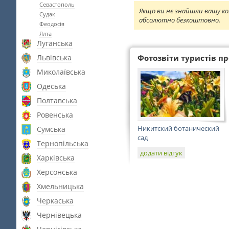
Севастополь
Якщо ви не знайшли вашу ко
Судак
абсолютно безкоштовно.
Феодосія
Ялта
Луганська
Львівська
Фотозвіти туристів про
Миколаївська
Одеська
Полтавська
Ровенська
Никитский ботанический
Сумська
сад
Тернопільська
додати відгук
Харківська
Херсонська
Хмельницька
Черкаська
Чернівецька