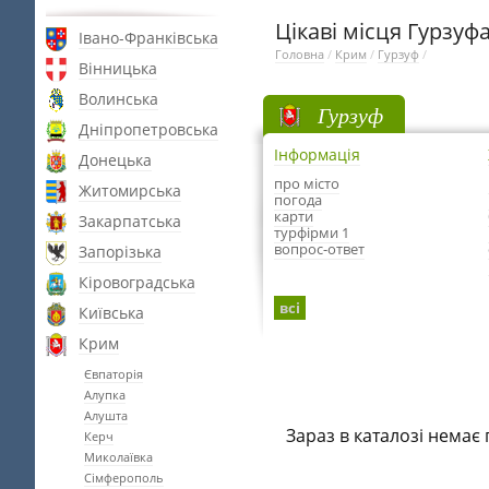
Цікаві місця Гурзуф
Івано-Франківська
Головна
/
Крим
/
Гурзуф
/
Вінницька
Волинська
Гурзуф
Дніпропетровська
Інформація
Донецька
про місто
Житомирська
погода
карти
Закарпатська
турфірми 1
вопрос-ответ
Запорізька
Кіровоградська
всі
Київська
Крим
Євпаторія
Алупка
Алушта
Зараз в каталозі немає 
Керч
Миколаївка
Сімферополь