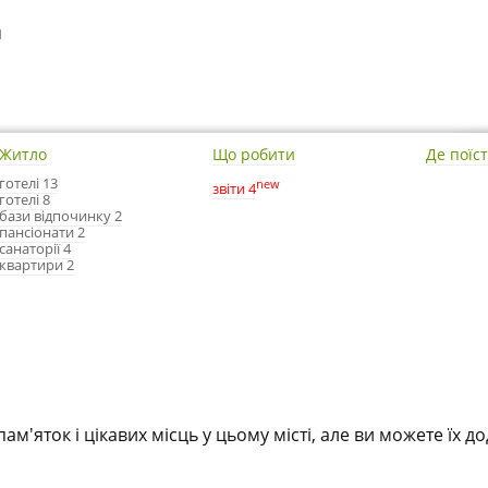
а
Житло
Що робити
Де поїс
готелі 13
new
звіти 4
готелі 8
бази відпочинку 2
пансіонати 2
санаторії 4
квартири 2
пам'яток і цікавих місць у цьому місті, але ви можете їх д