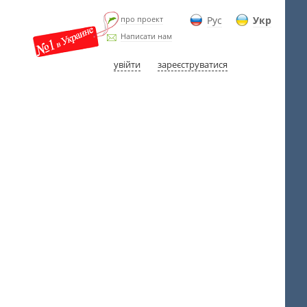
про проект
Рус
Укр
Написати нам
увійти
зареєструватися