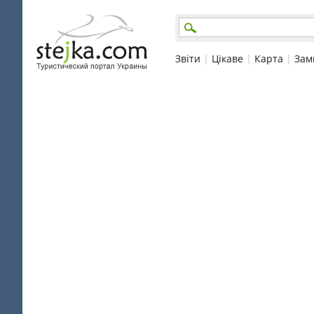
Звіти
|
Цікаве
|
Карта
|
Зам