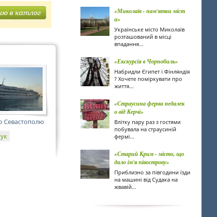
«Миколаїв - пам'ятки міст
а»
Українське місто Миколаїв
розташований в місці
впадання...
«Екскурсія в Чорнобиль»
Набридли Єгипет і Фінляндія
? Хочете поміркувати про
життя...
«Страусина ферма недалек
о від Керчі»
о Севастополю
Влітку пару раз з гостями
побувала на страусиній
гук
фермі...
«Старий Крим - місто, що
дало ім'я півострову»
Приблизно за півгодини їзди
на машині від Судака на
жвавій...