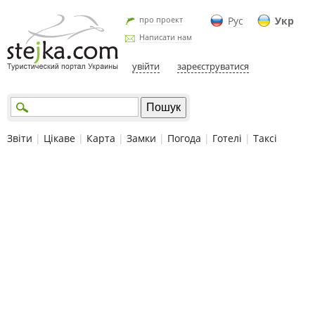
про проект
Рус
Укр
Написати нам
увійти
зареєструватися
Звіти
|
Цікаве
|
Карта
|
Замки
|
Погода
|
Готелі
|
Таксі