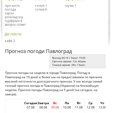
про місто
готелі 1
музеї 1
погода
готелі 6
карти
розклад з/д
турфірми 6
вопрос-ответ
Де поїсти
кафе 2
Прогноз погоди Павлоград
Восход 04:19 / Закат 19:05
Светлое время: 13ч 46мин
Темное время: 08ч 13мин
Прогноз погоды на неделю в городе Павлоград. Погоду в
Павлоград на 10 дней и более мы не предоставляем по причине
высокой неточности долгосрочного проноза. У нас всегда самый
точный прогноз погоды в Павлоград (Украина) на ближайшую
неделю. Прогноз погоды Павлоград на 5 дней (на сегодня, на
завтра).
Сегодня
Завтра
Вс
Пн
Вт
Ср
Чт
07.08
08.08
09.08
10.08
11.08
12.08
13.08