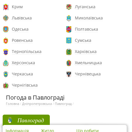
Крим
Луганська
Львівська
Миколаївська
Одеська
Полтавська
Ровенська
Сумська
Тернопільська
Харківська
Херсонська
Хмельницька
Черкаська
Чернівецька
Чернігівська
Погода в Павлограді
Головна
/
Дніпропетровська
/
Павлоград
/
Павлоград
Інформація
Житло
Що робити