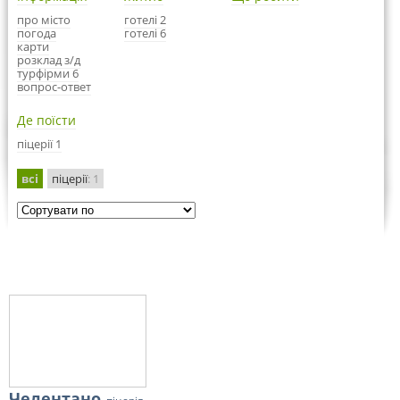
про місто
готелі 2
погода
готелі 6
карти
розклад з/д
турфірми 6
вопрос-ответ
Де поїсти
піцерії 1
всі
піцерії
: 1
Челентано