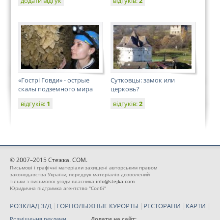
додати відгук
відгуків:
2
«Гострі Говди» - острые
Сутковцы: замок или
скалы подземного мира
церковь?
відгуків:
1
відгуків:
2
© 2007–2015 Стежка. COM.
Письмові і графічні матеріали захищені авторським правом
законодавства України, передрук матеріалів дозволений
тільки з письмової угоди власника
info@stejka.com
Юридична підтримка агентство "Солбі"
РОЗКЛАД З/Д
|
ГОРНОЛЫЖНЫЕ КУРОРТЫ
|
РЕСТОРАНИ
|
КАРТИ
|
Розміщення реклами
Додати на сайт: