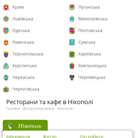
Крим
Луганська
Львівська
Миколаївська
Одеська
Полтавська
Ровенська
Сумська
Тернопільська
Харківська
Херсонська
Хмельницька
Черкаська
Чернівецька
Чернігівська
Ресторани та кафе в Нікополі
Головна
/
Дніпропетровська
/
Нікополь
/
Нікополь
Інформація
Житло
Що робити