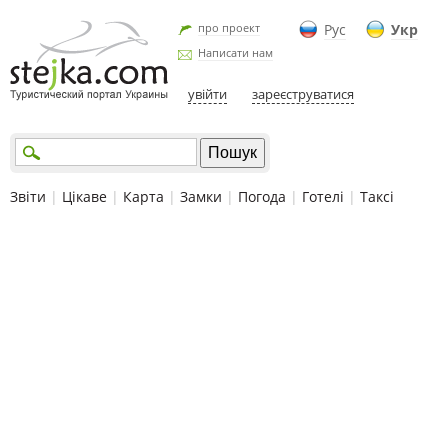
про проект
Рус
Укр
Написати нам
увійти
зареєструватися
Звіти
|
Цікаве
|
Карта
|
Замки
|
Погода
|
Готелі
|
Таксі