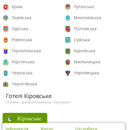
Крим
Луганська
Львівська
Миколаївська
Одеська
Полтавська
Ровенська
Сумська
Тернопільська
Харківська
Херсонська
Хмельницька
Черкаська
Чернівецька
Чернігівська
Готелі Кіровське
Головна
/
Дніпропетровська
/
Кіровське
/
Кіровське
Інформація
Житло
Що робити