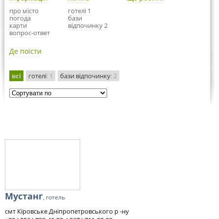
про місто
готелі 1
погода
бази
карти
відпочинку 2
вопрос-ответ
Де поїсти
всі
готелі
: 1
бази відпочинку
: 2
Мустанг
, готель
смт Кіровське Дніпропетровського р -ну