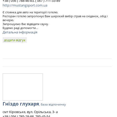
+38 ( 056 ) 788-46-83, ( 067 ) 711-33-89
http://mustangsport.com.ua
Є стоянка для авто на території готелю.
Ресторан готелю запропонує Вам широкий вибір страв на сніданок, обід і
вечерю.
Запрошуємо Вас відвідати сауну.
Будемо раді допомогти...
Детальна інформація
додати відгук
Гніздо глухаря
, база відпочинку
смт Кіровське, вул. Орільська, 3- а
+38 ( 056 ) 785-28-88, 785-45-54