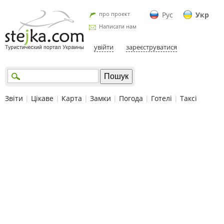
про проект
Рус
Укр
Написати нам
увійти
зареєструватися
Звіти
|
Цікаве
|
Карта
|
Замки
|
Погода
|
Готелі
|
Таксі