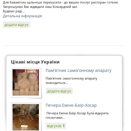
Для бажаючих щільніше перекусити - до ваших послуг ресторан готелю.
Запрошуємо Вас відвідати наш більярдний зал.
Будемо раді...
Детальна інформація
додати відгук
Цікаві місця України
Пам'ятник самогонному апарату
Пам'ятник самогонному апарату
знаходиться...
додати відгук
Печера Еміне-Баїр-Хосар
Печера Еміне-Баїр-Хосар була відкрита
геологами...
відгуків:
1