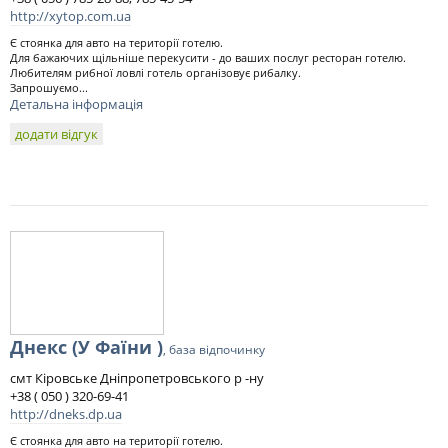
http://xytop.com.ua
Є стоянка для авто на території готелю.
Для бажаючих щільніше перекусити - до ваших послуг ресторан готелю.
Любителям рибної ловлі готель організовує рибалку.
Запрошуємо...
Детальна інформація
додати відгук
Днекс (У Фаїни )
, база відпочинку
смт Кіровське Дніпропетровського р -ну
+38 ( 050 ) 320-69-41
http://dneks.dp.ua
Є стоянка для авто на території готелю.