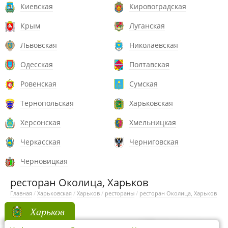
Киевская
Кировоградская
Крым
Луганская
Львовская
Николаевская
Одесская
Полтавская
Ровенская
Сумская
Тернопольская
Харьковская
Херсонская
Хмельницкая
Черкасская
Черниговская
Черновицкая
ресторан Околица, Харьков
Главная
/
Харьковская
/
Харьков
/
рестораны
/
ресторан Околица, Харьков
Харьков