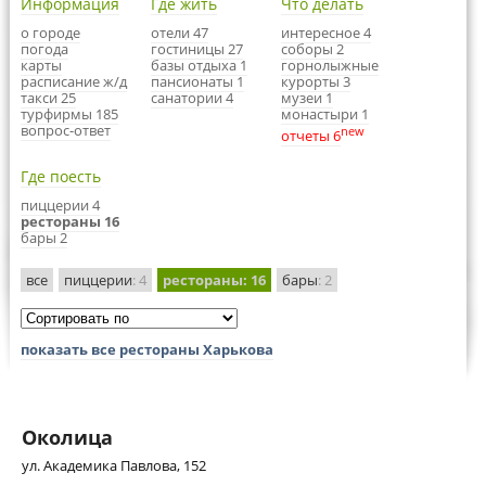
Информация
Где жить
Что делать
о городе
отели 47
интересное 4
погода
гостиницы 27
соборы 2
карты
базы отдыха 1
горнолыжные
расписание ж/д
пансионаты 1
курорты 3
такси 25
санатории 4
музеи 1
турфирмы 185
монастыри 1
вопрос-ответ
new
отчеты 6
Где поесть
пиццерии 4
рестораны 16
бары 2
все
пиццерии
: 4
рестораны
: 16
бары
: 2
показать все рестораны Харькова
Околица
ул. Академика Павлова, 152