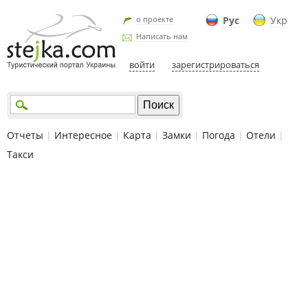
о проекте
Рус
Укр
Написать нам
войти
зарегистрироваться
Отчеты
|
Интересное
|
Карта
|
Замки
|
Погода
|
Отели
|
Такси