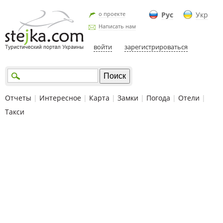
о проекте
Рус
Укр
Написать нам
войти
зарегистрироваться
Отчеты
|
Интересное
|
Карта
|
Замки
|
Погода
|
Отели
|
Такси