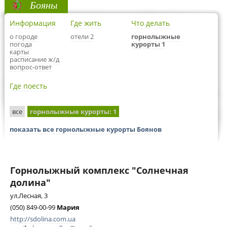
Бояны
Информация
Где жить
Что делать
о городе
отели 2
горнолыжные
погода
курорты 1
карты
расписание ж/д
вопрос-ответ
Где поесть
все
горнолыжные курорты
: 1
показать все горнолыжные курорты Боянов
Горнолыжный комплекс "Солнечная
долина"
ул.Лесная, 3
(050) 849-00-99
Мария
http://sdolina.com.ua