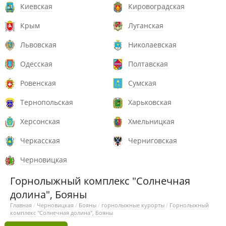
Киевская
Кировоградская
Крым
Луганская
Львовская
Николаевская
Одесская
Полтавская
Ровенская
Сумская
Тернопольская
Харьковская
Херсонская
Хмельницкая
Черкасская
Черниговская
Черновицкая
Горнолыжный комплекс "Солнечная
долина", Бояны
Главная
/
Черновицкая
/
Бояны
/
горнолыжные курорты
/
Горнолыжный
комплекс "Солнечная долина", Бояны