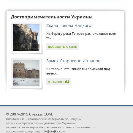
Достопримечательности Украины
Скала Голова Чацкого
На берегу реки Тетерев расположился всем
так...
добавить отзыв
Замок Староконстантинов
В Староконстантинов мы приехали под
вечер....
отзывов:
64
© 2007–2015 Стежка. COM.
Письменные и графические материалы защищены
авторским правом законодательства Украины,
перепечатка материалов разрешена только с письменного
соглашения владельца
info@stejka.com