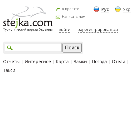
о проекте
Рус
Укр
Написать нам
войти
зарегистрироваться
Отчеты
|
Интересное
|
Карта
|
Замки
|
Погода
|
Отели
|
Такси