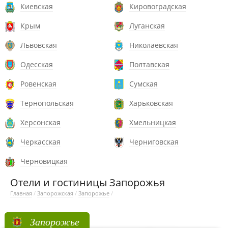
Киевская
Кировоградская
Крым
Луганская
Львовская
Николаевская
Одесская
Полтавская
Ровенская
Сумская
Тернопольская
Харьковская
Херсонская
Хмельницкая
Черкасская
Черниговская
Черновицкая
Отели и гостиницы Запорожья
Главная
/
Запорожская
/
Запорожье
/
Запорожье