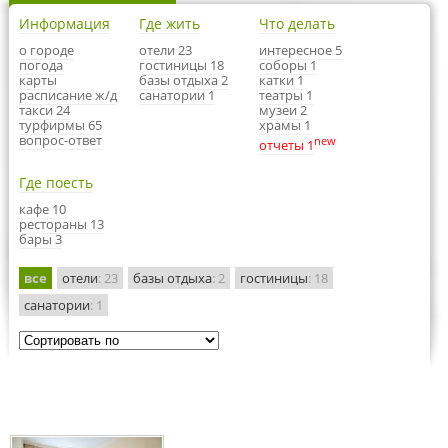
Информация
Где жить
Что делать
о городе
отели 23
интересное 5
погода
гостиницы 18
соборы 1
карты
базы отдыха 2
катки 1
расписание ж/д
санатории 1
театры 1
такси 24
музеи 2
турфирмы 65
храмы 1
вопрос-ответ
new
отчеты 1
Где поесть
кафе 10
рестораны 13
бары 3
все
отели
: 23
базы отдыха
: 2
гостиницы
: 18
санатории
: 1