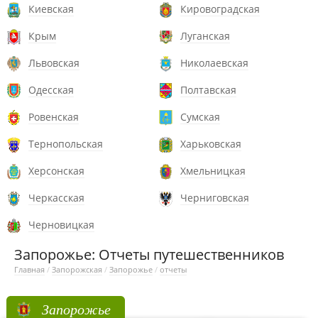
Киевская
Кировоградская
Крым
Луганская
Львовская
Николаевская
Одесская
Полтавская
Ровенская
Сумская
Тернопольская
Харьковская
Херсонская
Хмельницкая
Черкасская
Черниговская
Черновицкая
Запорожье: Отчеты путешественников
Главная
/
Запорожская
/
Запорожье
/
отчеты
Запорожье