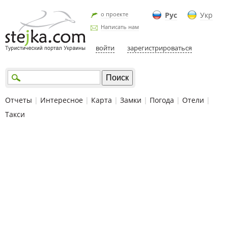
о проекте
Рус
Укр
Написать нам
войти
зарегистрироваться
Отчеты
|
Интересное
|
Карта
|
Замки
|
Погода
|
Отели
|
Такси