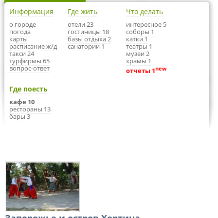
Информация
Где жить
Что делать
о городе
отели 23
интересное 5
погода
гостиницы 18
соборы 1
карты
базы отдыха 2
катки 1
расписание ж/д
санатории 1
театры 1
такси 24
музеи 2
турфирмы 65
храмы 1
вопрос-ответ
new
отчеты 1
Где поесть
кафе 10
рестораны 13
бары 3