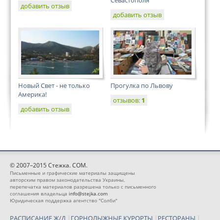
Севастополя
добавить отзыв
добавить отзыв
Новый Свет - не только
Прогулка по Львову
Америка!
отзывов:
1
добавить отзыв
© 2007–2015 Стежка. COM.
Письменные и графические материалы защищены
авторским правом законодательства Украины,
перепечатка материалов разрешена только с письменного
соглашения владельца
info@stejka.com
Юридическая поддержка агентство "Солби"
РАСПИСАНИЕ Ж/Д
|
ГОРНОЛЫЖНЫЕ КУРОРТЫ
|
РЕСТОРАНЫ
|