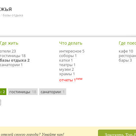
ожья
/
базы отдыха
Где жить
Что делать
Где пое
отели 23
интересное 5
кафе 10
гостиницы 18
соборы 1
ресторан
базы отдыха 2
катки 1
бары 3
санатории 1
театры 1
музеи 2
храмы 1
new
отчеты 1
а
: 2
гостиницы
: 18
санатории
: 1
Заказать Топ-
отелей своего города? Узнайте как!