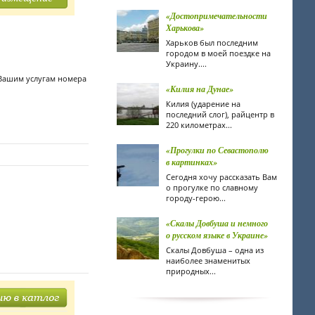
«Достопримечательности
Харькова»
Харьков был последним
городом в моей поездке на
Украину....
 Вашим услугам номера
«Килия на Дунае»
Килия (ударение на
последний слог), райцентр в
220 километрах...
«Прогулки по Севастополю
в картинках»
Сегодня хочу рассказать Вам
о прогулке по славному
городу-герою...
«Скалы Довбуша и немного
о русском языке в Украине»
Скалы Довбуша – одна из
наиболее знаменитых
природных...