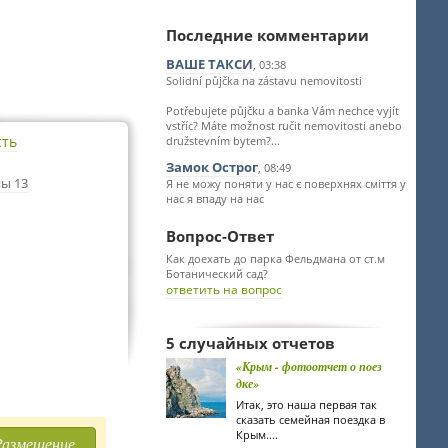
Последние комментарии
ВАШЕ ТАКСИ
, 03:38
Solidní půjčka na zástavu nemovitosti
Potřebujete půjčku a banka Vám nechce vyjít
vstříc? Máte možnost ručit nemovitosti anebo
сть
družstevním bytem?...
Замок Острог
, 08:49
ы 13
Я не можу поняти у нас є поверхнях сміття у
нас я впаду на нас
Вопрос-Ответ
Как доехать до парка Фельдмана от ст.м
Ботанический сад?
ответить на вопрос
5 случайных отчетов
«Крым - фотоотчет о поез
дке»
Итак, это наша первая так
сказать семейная поездка в
Крым....
Размещение