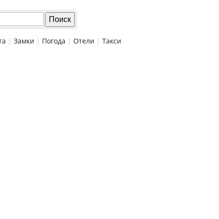
та
|
Замки
|
Погода
|
Отели
|
Такси