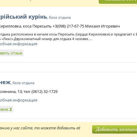
рiйський курiнь
, база отдыха
 Кирилловка, коса Пересыпь +3(098) 217-67-75 Михаил Игоревич
отдыха расположена в начале косы Пересыпь (сердце Кирилловки) и предлагает к
а «Люкс».Двухкомнатный номер для отдыха 4 человек....
обная информация
авить отзыв
неж
, база отдыха
юленина, 13; тел: (0612) 32-1729
обная информация
ывов:
2
анию у нас сайте, то можете добавить её