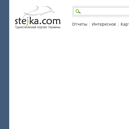
Отчеты
|
Интересное
|
Кар