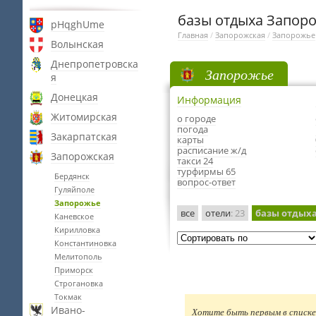
базы отдыха Запор
pHqghUme
Главная
/
Запорожская
/
Запорожье
Волынская
Днепропетровска
Запорожье
я
Донецкая
Информация
Житомирская
о городе
погода
Закарпатская
карты
расписание ж/д
Запорожская
такси 24
турфирмы 65
Бердянск
вопрос-ответ
Гуляйполе
Запорожье
все
отели
: 23
базы отдых
Каневское
Кирилловка
Константиновка
Мелитополь
Приморск
Строгановка
Токмак
Ивано-
Хотите быть первым в списке 