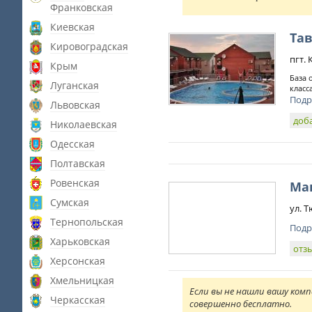
Франковская
Киевская
Тав
Кировоградская
пгт.
Крым
База 
Луганская
класс
Подр
Львовская
доб
Николаевская
Одесская
Полтавская
Ровенская
Ма
Сумская
ул. Т
Тернопольская
Подр
Харьковская
отз
Херсонская
Хмельницкая
Если вы не нашли вашу комп
Черкасская
совершенно бесплатно.