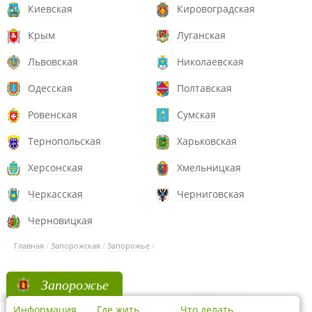
Киевская
Кировоградская
Крым
Луганская
Львовская
Николаевская
Одесская
Полтавская
Ровенская
Сумская
Тернопольская
Харьковская
Херсонская
Хмельницкая
Черкасская
Черниговская
Черновицкая
Главная
/
Запорожская
/
Запорожье
/
Запорожье
Информация
Где жить
Что делать