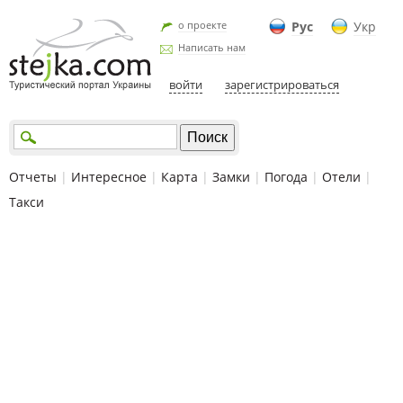
о проекте
Рус
Укр
Написать нам
войти
зарегистрироваться
Отчеты
|
Интересное
|
Карта
|
Замки
|
Погода
|
Отели
|
Такси