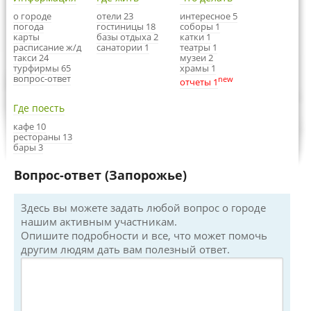
о городе
отели 23
интересное 5
погода
гостиницы 18
соборы 1
карты
базы отдыха 2
катки 1
расписание ж/д
санатории 1
театры 1
такси 24
музеи 2
турфирмы 65
храмы 1
вопрос-ответ
new
отчеты 1
Где поесть
кафе 10
рестораны 13
бары 3
Вопрос-ответ (Запорожье)
Здесь вы можете задать любой вопрос о городе
нашим активным участникам.
Опишите подробности и все, что может помочь
другим людям дать вам полезный ответ.