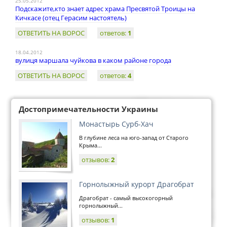
25.05.2012
Подскажите,кто знает адрес храма Пресвятой Троицы на
Кичкасе (отец Герасим настоятель)
ОТВЕТИТЬ НА ВОРОС
ответов:
1
18.04.2012
вулиця маршала чуйкова в каком районе города
ОТВЕТИТЬ НА ВОРОС
ответов:
4
Достопримечательности Украины
Монастырь Сурб-Хач
В глубине леса на юго-запад от Старого
Крыма...
отзывов:
2
Горнолыжный курорт Драгобрат
Драгобрат - самый высокогорный
горнолыжный...
отзывов:
1