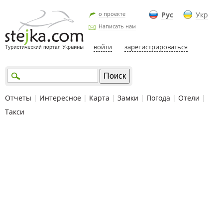
о проекте
Рус
Укр
Написать нам
войти
зарегистрироваться
Отчеты
|
Интересное
|
Карта
|
Замки
|
Погода
|
Отели
|
Такси