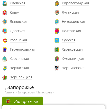
Киевская
Кировоградская
Крым
Луганская
Львовская
Николаевская
Одесская
Полтавская
Ровенская
Сумская
Тернопольская
Харьковская
Херсонская
Хмельницкая
Черкасская
Черниговская
Черновицкая
, Запорожье
Главная
/
Запорожская
/
Запорожье
/
Запорожье