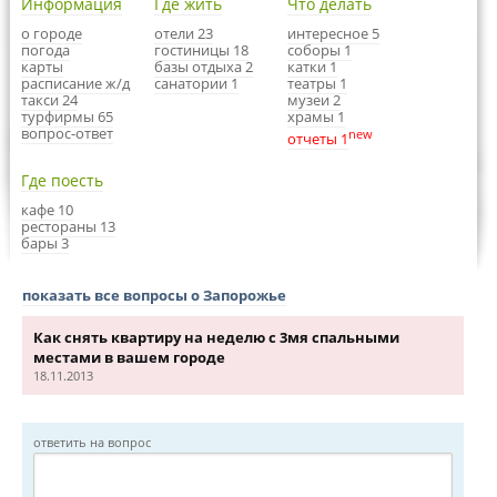
Информация
Где жить
Что делать
о городе
отели 23
интересное 5
погода
гостиницы 18
соборы 1
карты
базы отдыха 2
катки 1
расписание ж/д
санатории 1
театры 1
такси 24
музеи 2
турфирмы 65
храмы 1
вопрос-ответ
new
отчеты 1
Где поесть
кафе 10
рестораны 13
бары 3
показать все вопросы о Запорожье
Как снять квартиру на неделю с 3мя спальными
местами в вашем городе
18.11.2013
ответить на вопрос