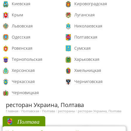
Киевская
Кировоградская
Крым
Луганская
Львовская
Николаевская
Одесская
Полтавская
Ровенская
Сумская
Тернопольская
Харьковская
Херсонская
Хмельницкая
Черкасская
Черниговская
Черновицкая
ресторан Украина, Полтава
Главная
/
Полтавская
/
Полтава
/
рестораны
/
ресторан Украина, Полтава
Полтава