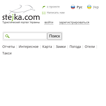
о проекте
Рус
Укр
Написать нам
войти
зарегистрироваться
Отчеты
|
Интересное
|
Карта
|
Замки
|
Погода
|
Отели
|
Такси