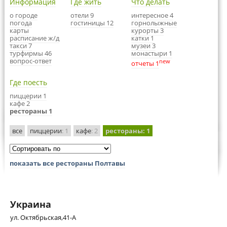
Информация
Где жить
Что делать
о городе
отели 9
интересное 4
погода
гостиницы 12
горнолыжные
карты
курорты 3
расписание ж/д
катки 1
такси 7
музеи 3
турфирмы 46
монастыри 1
вопрос-ответ
new
отчеты 1
Где поесть
пиццерии 1
кафе 2
рестораны 1
все
пиццерии
: 1
кафе
: 2
рестораны
: 1
показать все рестораны Полтавы
Украина
ул. Октябрьская,41-А