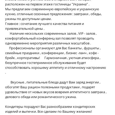
расположен на первом этаже гостиницы "Украина" .
Мы предлагаем современную европейскую и украинскую
кухню, отличные сезонные предложения : завтраки , обеды,
ужины по доступным ценам.
Главное : сочетание лучшего качества питания и
привлекательной цены .
Наличие нескольких современных залов , VIP - залов ,
комфортабельный конференц-зал позволят проводить
одновременно мероприятия различных масштабов .
Профессионалы организуют для Вас банкеты , фуршеты ,
семейные праздники , конференции , бизнес -ланч , кофе -
брейк , корпоративы! Гармоничная , уютная атмосфера ,
безупречное гостеприимное обслуживание будет
способствовать хорошему аппетиту и отличному настроению
.
Вкусные , питательные блюда дадут Вам заряд энергии ,
обогатят Ваш рацион полезными продуктами , подарят
удовольствие от новых вкусов вовремя аппетитного завтрака ,
делового обеда или романтического ужина.
Кондитеры порадуют Вас разнообразием кондитерских
изделий и выпечки. Все сделаем по Вашему желанию!