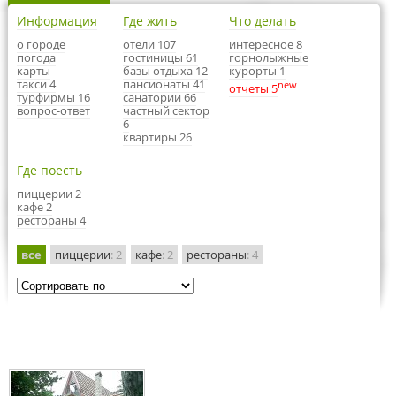
Информация
Где жить
Что делать
о городе
отели 107
интересное 8
погода
гостиницы 61
горнолыжные
карты
базы отдыха 12
курорты 1
такси 4
пансионаты 41
new
отчеты 5
турфирмы 16
санатории 66
вопрос-ответ
частный сектор
6
квартиры 26
Где поесть
пиццерии 2
кафе 2
рестораны 4
все
пиццерии
: 2
кафе
: 2
рестораны
: 4