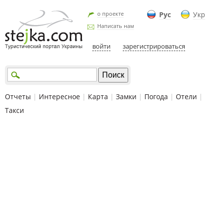
о проекте
Рус
Укр
Написать нам
войти
зарегистрироваться
Отчеты
|
Интересное
|
Карта
|
Замки
|
Погода
|
Отели
|
Такси