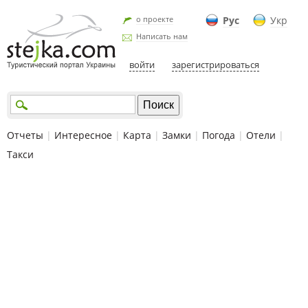
о проекте
Рус
Укр
Написать нам
войти
зарегистрироваться
Отчеты
|
Интересное
|
Карта
|
Замки
|
Погода
|
Отели
|
Такси