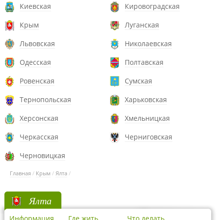
Киевская
Кировоградская
Крым
Луганская
Львовская
Николаевская
Одесская
Полтавская
Ровенская
Сумская
Тернопольская
Харьковская
Херсонская
Хмельницкая
Черкасская
Черниговская
Черновицкая
Главная
/
Крым
/
Ялта
/
Ялта
Информация
Где жить
Что делать