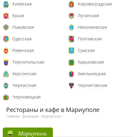
Киевская
Кировоградская
Крым
Луганская
Львовская
Николаевская
Одесская
Полтавская
Ровенская
Сумская
Тернопольская
Харьковская
Херсонская
Хмельницкая
Черкасская
Черниговская
Черновицкая
Рестораны и кафе в Мариуполе
Главная
/
Донецкая
/
Мариуполь
/
Мариуполь