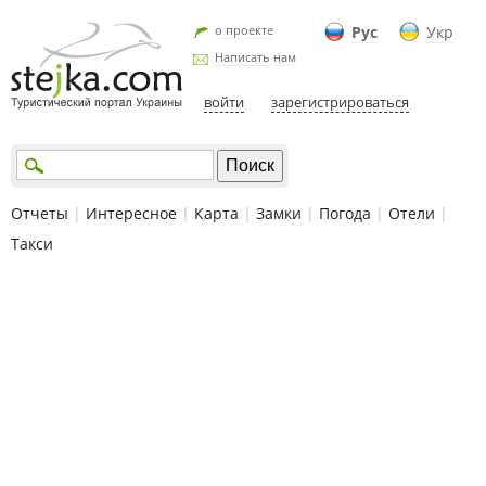
о проекте
Рус
Укр
Написать нам
войти
зарегистрироваться
Отчеты
|
Интересное
|
Карта
|
Замки
|
Погода
|
Отели
|
Такси