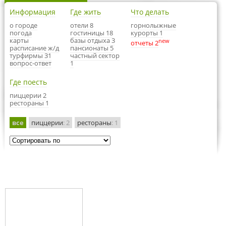
Информация
Где жить
Что делать
о городе
отели 8
горнолыжные
погода
гостиницы 18
курорты 1
карты
базы отдыха 3
new
отчеты 2
расписание ж/д
пансионаты 5
турфирмы 31
частный сектор
вопрос-ответ
1
Где поесть
пиццерии 2
рестораны 1
все
пиццерии
: 2
рестораны
: 1